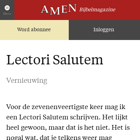
Bijbelmagazine
Menu
Word abonnee
Inloggen
Artikelen
Home
AMEN Actueel
Lectori Salutem
Zoek in alle artikelen
Twitter
Vernieuwing
Facebook
Over AMEN
Voor de zevenenveertigste keer mag ik
Abonnementen
een Lectori Salutem schrijven. Het lijkt
Geschenkabonnement
heel gewoon, maar dat is het niet. Het is
Proefnummer AMEN
nogal wat, dat je telkens weer mag
Steun AMEN