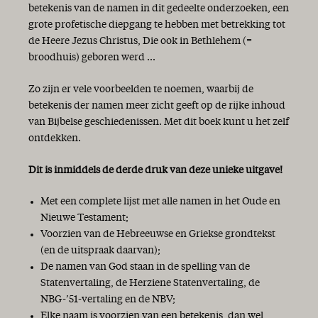
Wandelen in de liefde
betekenis van de namen in dit gedeelte onderzoeken, een
Alle geestelijke zegen
grote profetische diepgang te hebben met betrekking tot
Feest van de lichtjes
de Heere Jezus Christus, Die ook in Bethlehem (=
Goede voornemens
broodhuis) geboren werd ...
Niets is zeker!?
Blij met de Bijbel!
Zo zijn er vele voorbeelden te noemen, waarbij de
betekenis der namen meer zicht geeft op de rijke inhoud
van Bijbelse geschiedenissen. Met dit boek kunt u het zelf
ontdekken.
Dit is inmiddels de derde druk van deze unieke uitgave!
Met een complete lijst met alle namen in het Oude en
Nieuwe Testament;
Voorzien van de Hebreeuwse en Griekse grondtekst
(en de uitspraak daarvan);
De namen van God staan in de spelling van de
Statenvertaling, de Herziene Statenvertaling, de
NBG-’51-vertaling en de NBV;
Elke naam is voorzien van een betekenis, dan wel