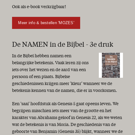
Niet te geloven
Ook als e-book verkrijgbaar!
Enerverende tijden
Woorden van waarheid en gezond verstand
Meer info & bestellen 'MOZES'
De Heere is nabij
Hoop
Waarheid en leugen
De NAMEN in de Bijbel - 3e druk
Op weg … met maar één letter verschil
Het echte leven
In de Bijbel hebben namen een
Goed Nieuws!
belangrijke betekenis. Vaak leren zij ons
Brandpunt Midden-Oosten
iets over het wezen en de aard van een
Bijzonder jaar
persoon of een plaats. Bijbelse
“Ik ben de Eerste en de Laatste...”
geschiedenissen krijgen meer 'kleur' wanneer we de
Zomertijd
betekenis kennen van de namen, die er in voorkomen.
Houvast en perspectief!
Linksom of rechtsom
Een 'saai' hoofdstuk als Genesis 5 gaat opeens leven. We
Zekerheid
begrijpen misschien iets meer van de grootte en het
God is getrouw!
karakter van Abrahams geloof in Genesis 22, als we weten
Geen leven zonder hoop
wat de betekenis is van Moria. De geschiedenis van de
‘Verkondig het Woord’
geboorte van Benjamin (Genesis 35) blijkt, wanneer we de