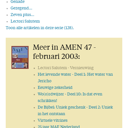
Genade
Gezegend...
Zeven plus...
Lectori Salutem
Toon alle artikelen in deze serie (128).
Wonder boven wonder
Voortdurend gebed
Meer in AMEN 47 -
Respect
Vernieuwing
februari 2003:
Dank!
De ware wijsheid
Lectori Salutem
- Vernieuwing
Joodse wijsheden
Het levende water
- Deel 1: Het water van
50 keer AMEN: een mijlpaal!
Jericho
Een getrouw Woord
Eeuwige zekerheid
Uit de eerste hand
Wo(o)rdwijzer
- Deel 10: Is dat even
Wat is waarheid?
schrikken!
Gods Woord geeft antwoord
De Bijbel: Uniek geschenk
- Deel 2: Uniek
Wijsheid
in het ontstaan
Goed voornemen
Virtuele vitrines
Wie is God?
25 jaar MAF Nederland