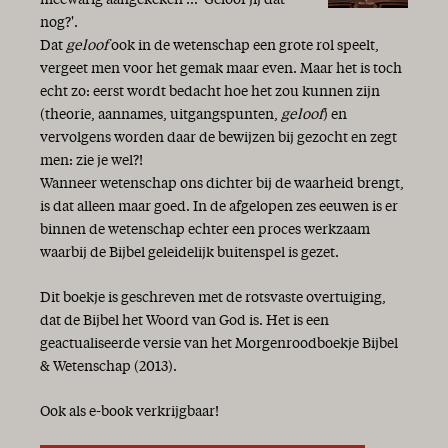
meewarig aangekeken ... 'Gelóóf jij dat
Het GAB-syndroom
nog?'.
Licht in de duisternis
Dat
geloof
ook in de wetenschap een grote rol speelt,
Twintig jaar AMEN!
vergeet men voor het gemak maar even. Maar het is toch
Niets is wat het lijkt
echt zo: eerst wordt bedacht hoe het zou kunnen zijn
Een nieuw begin
(theorie, aannames, uitgangspunten,
geloof
) en
Geschenk van God!
vervolgens worden daar de bewijzen bij gezocht en zegt
Tijd
men: zie je wel?!
Lente
Wanneer wetenschap ons dichter bij de waarheid brengt,
Dank!
is dat alleen maar goed. In de afgelopen zes eeuwen is er
Het geheim van Bijbellezen
binnen de wetenschap echter een proces werkzaam
In de schaduw van de Almachtige
waarbij de Bijbel geleidelijk buitenspel is gezet.
Licht in de duisternis
Het jaar van de liefde!
Dit boekje is geschreven met de rotsvaste overtuiging,
Kiezen
dat de Bijbel het Woord van God is. Het is een
Hij komt!
geactualiseerde versie van het Morgenroodboekje Bijbel
Goede moed!
& Wetenschap (2013).
Vrolijk Pasen!
Israël 70 jaar
Ook als e-book verkrijgbaar!
De zaligmakende genade van God is verschenen...