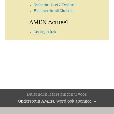
Liefde en Leven
Zacharia
- Deel 7: De Spruit
Waarheid versus Leugen
Het leven is mij Christus
Voorwaarts!
AMEN Actueel
Tempus ruit, hora fluit
Het Woord van God is niet geboeid
Oorlog in Irak
Geen leven zonder hoop
Verkondig het Woord!
Eet smakelijk!
Op weg naar de toekomst
Alles wordt nieuw!
Selectief
Dankzegging
Nieuwe ordening
'Bijbel lijkt erg betrouwbaar'
Zucht..!
Het Woord des kruises
Duizenden lezers gingen u voor.
Ik ben de eerste en de Laatste
Ondersteun AMEN. Word ook abonnee!
Hoop!
Genade!