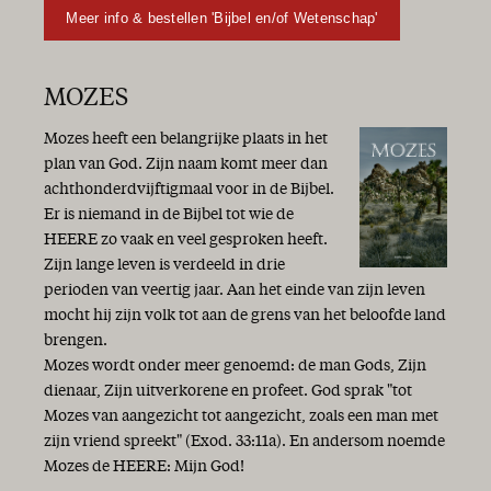
Het Woord aan het woord
Meer info & bestellen 'Bijbel en/of Wetenschap'
Geschenken
Genade van God, zo rijk en vrij!
Lang leven voor Jan en alleman
MOZES
Een nieuw seizoen!
De zaligmakende genade van God
Mozes heeft een belangrijke plaats in het
Op weg naar Gods toekomst
plan van God. Zijn naam komt meer dan
Heil
achthonderdvijftigmaal voor in de Bijbel.
Overvloedige genade!
Er is niemand in de Bijbel tot wie de
Vrede
HEERE zo vaak en veel gesproken heeft.
Wat een gedoe!
Zijn lange leven is verdeeld in drie
Het is gewoon herfst...
perioden van veertig jaar. Aan het einde van zijn leven
Heil en zegen
mocht hij zijn volk tot aan de grens van het beloofde land
Op naar een betere wereld?!
brengen.
Een vaste burcht is onze God
Mozes wordt onder meer genoemd: de man Gods, Zijn
‘Optimist bij de gratie Gods’
dienaar, Zijn uitverkorene en profeet. God sprak "tot
Gods Woord geeft antwoord
Mozes van aangezicht tot aangezicht, zoals een man met
Wees blij!
zijn vriend spreekt" (Exod. 33:11a). En andersom noemde
Vol goede moed!
Mozes de HEERE: Mijn God!
Oorlog en vrede