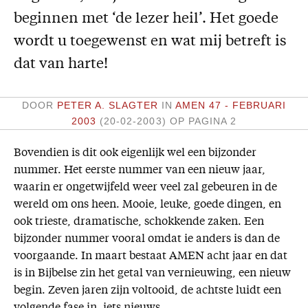
beginnen met ‘de lezer heil’. Het goede
Missie
wordt u toegewenst en wat mij betreft is
Service
dat van harte!
Adreswijziging
Nabestellen
DOOR
PETER A. SLAGTER
IN
AMEN 47 - FEBRUARI
Vragen en opmerkingen
2003
(20-02-2003)
OP PAGINA 2
En verder
Bovendien is dit ook eigenlijk wel een bijzonder
nummer. Het eerste nummer van een nieuw jaar,
Bijbelstudieagenda
waarin er ongetwijfeld weer veel zal gebeuren in de
wereld om ons heen. Mooie, leuke, goede dingen, en
ook trieste, dramatische, schokkende zaken. Een
bijzonder nummer vooral omdat ie anders is dan de
voorgaande. In maart bestaat AMEN acht jaar en dat
is in Bijbelse zin het getal van vernieuwing, een nieuw
begin. Zeven jaren zijn voltooid, de achtste luidt een
volgende fase in, iets nieuws.