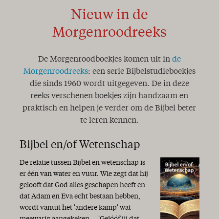
De wedloop van het leven
Nieuw in de
Het Woord aan het woord
De Here is nabij!
Morgenroodreeks
Pas op, word niet verschrikt
Zeker weten!
De Morgenroodboekjes komen uit in
de
Volkomen herstel
Mijlpaal
Morgenroodreeks
: een serie Bijbelstudieboekjes
Anno Domini
die sinds 1960 wordt uitgegeven. De in deze
Een geheim..!
reeks verschenen boekjes zijn handzaam en
Zoek de dingen die boven zijn
praktisch en helpen je verder om de Bijbel beter
Word innerlijk veranderd..!
te leren kennen.
Een jaar van onze Heere!
Koningschap
Bijbel en/of Wetenschap
Geestelijk water
Danken en bidden…
De relatie tussen Bijbel en wetenschap is
Slaap kindje, slaap...
er één van water en vuur. Wie zegt dat hij
Zingen
gelooft dat God alles geschapen heeft en
De Christus der Schriften
dat Adam en Eva echt bestaan hebben,
De genade zij met u ...
wordt vanuit het 'andere kamp' wat
Strijd tussen waarheid en leugen