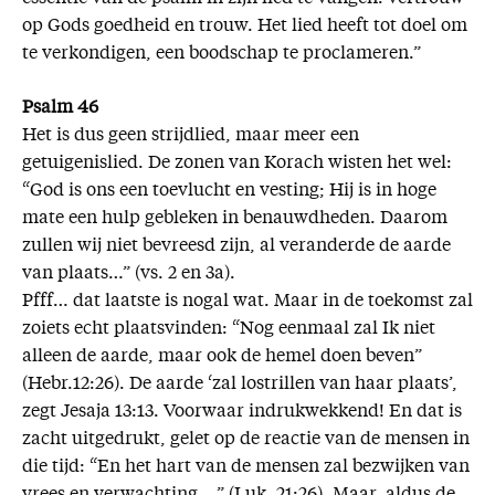
op Gods goedheid en trouw. Het lied heeft tot doel om
te verkondigen, een boodschap te proclameren.”
Psalm 46
Het is dus geen strijdlied, maar meer een
getuigenislied. De zonen van Korach wisten het wel:
“God is ons een toevlucht en vesting; Hij is in hoge
mate een hulp gebleken in benauwdheden. Daarom
zullen wij niet bevreesd zijn, al veranderde de aarde
van plaats…” (vs. 2 en 3a).
Pfff… dat laatste is nogal wat. Maar in de toekomst zal
zoiets echt plaatsvinden: “Nog eenmaal zal Ik niet
alleen de aarde, maar ook de hemel doen beven”
(Hebr.12:26). De aarde ‘zal lostrillen van haar plaats’,
zegt Jesaja 13:13. Voorwaar indrukwekkend! En dat is
zacht uitgedrukt, gelet op de reactie van de mensen in
die tijd: “En het hart van de mensen zal bezwijken van
vrees en verwachting …” (Luk. 21:26). Maar, aldus de