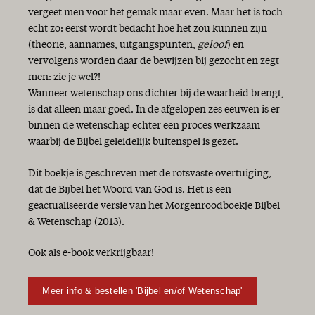
Tijd
vergeet men voor het gemak maar even. Maar het is toch
Lente
echt zo: eerst wordt bedacht hoe het zou kunnen zijn
Dank!
(theorie, aannames, uitgangspunten,
geloof
) en
Het geheim van Bijbellezen
vervolgens worden daar de bewijzen bij gezocht en zegt
In de schaduw van de Almachtige
men: zie je wel?!
Licht in de duisternis
Wanneer wetenschap ons dichter bij de waarheid brengt,
Het jaar van de liefde!
is dat alleen maar goed. In de afgelopen zes eeuwen is er
Kiezen
binnen de wetenschap echter een proces werkzaam
Hij komt!
waarbij de Bijbel geleidelijk buitenspel is gezet.
Goede moed!
Vrolijk Pasen!
Dit boekje is geschreven met de rotsvaste overtuiging,
Israël 70 jaar
dat de Bijbel het Woord van God is. Het is een
De zaligmakende genade van God is verschenen...
geactualiseerde versie van het Morgenroodboekje Bijbel
Het Woord aan het woord
& Wetenschap (2013).
Geschenken
Genade van God, zo rijk en vrij!
Ook als e-book verkrijgbaar!
Lang leven voor Jan en alleman
Een nieuw seizoen!
Meer info & bestellen 'Bijbel en/of Wetenschap'
De zaligmakende genade van God