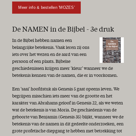
Op weg … met maar één letter verschil
Meer info & bestellen 'MOZES'
Het echte leven
Goed Nieuws!
Brandpunt Midden-Oosten
De NAMEN in de Bijbel - 3e druk
Bijzonder jaar
“Ik ben de Eerste en de Laatste...”
In de Bijbel hebben namen een
Zomertijd
belangrijke betekenis. Vaak leren zij ons
Houvast en perspectief!
iets over het wezen en de aard van een
Linksom of rechtsom
persoon of een plaats. Bijbelse
Zekerheid
geschiedenissen krijgen meer 'kleur' wanneer we de
God is getrouw!
betekenis kennen van de namen, die er in voorkomen.
Geen leven zonder hoop
‘Verkondig het Woord’
Een 'saai' hoofdstuk als Genesis 5 gaat opeens leven. We
Wandelen in de liefde
begrijpen misschien iets meer van de grootte en het
Alle geestelijke zegen
karakter van Abrahams geloof in Genesis 22, als we weten
Feest van de lichtjes
wat de betekenis is van Moria. De geschiedenis van de
Goede voornemens
geboorte van Benjamin (Genesis 35) blijkt, wanneer we de
Niets is zeker!?
betekenis van de namen in dit gedeelte onderzoeken, een
Blij met de Bijbel!
grote profetische diepgang te hebben met betrekking tot