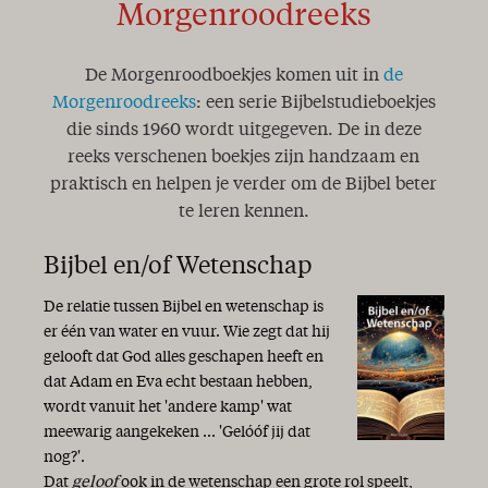
Mijlpaal
Morgenroodreeks
Anno Domini
Een geheim..!
De Morgenroodboekjes komen uit in
de
Zoek de dingen die boven zijn
Word innerlijk veranderd..!
Morgenroodreeks
: een serie Bijbelstudieboekjes
Een jaar van onze Heere!
die sinds 1960 wordt uitgegeven. De in deze
Koningschap
reeks verschenen boekjes zijn handzaam en
Geestelijk water
praktisch en helpen je verder om de Bijbel beter
Danken en bidden…
te leren kennen.
Slaap kindje, slaap...
Zingen
Bijbel en/of Wetenschap
De Christus der Schriften
De genade zij met u ...
De relatie tussen Bijbel en wetenschap is
Strijd tussen waarheid en leugen
er één van water en vuur. Wie zegt dat hij
Het GAB-syndroom
gelooft dat God alles geschapen heeft en
Licht in de duisternis
dat Adam en Eva echt bestaan hebben,
Twintig jaar AMEN!
wordt vanuit het 'andere kamp' wat
Niets is wat het lijkt
meewarig aangekeken ... 'Gelóóf jij dat
Een nieuw begin
nog?'.
Geschenk van God!
Dat
geloof
ook in de wetenschap een grote rol speelt,