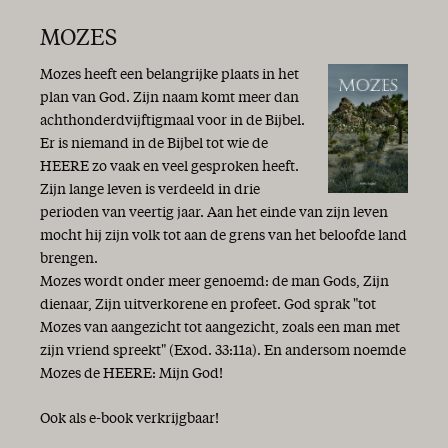
Op weg naar Gods toekomst
Heil
MOZES
Overvloedige genade!
Vrede
Mozes heeft een belangrijke plaats in het
Wat een gedoe!
plan van God. Zijn naam komt meer dan
Het is gewoon herfst...
achthonderdvijftigmaal voor in de Bijbel.
Heil en zegen
Er is niemand in de Bijbel tot wie de
Op naar een betere wereld?!
HEERE zo vaak en veel gesproken heeft.
Een vaste burcht is onze God
Zijn lange leven is verdeeld in drie
‘Optimist bij de gratie Gods’
perioden van veertig jaar. Aan het einde van zijn leven
Gods Woord geeft antwoord
mocht hij zijn volk tot aan de grens van het beloofde land
Wees blij!
brengen.
Vol goede moed!
Mozes wordt onder meer genoemd: de man Gods, Zijn
Oorlog en vrede
dienaar, Zijn uitverkorene en profeet. God sprak "tot
Niet te geloven
Mozes van aangezicht tot aangezicht, zoals een man met
Enerverende tijden
zijn vriend spreekt" (Exod. 33:11a). En andersom noemde
Woorden van waarheid en gezond verstand
Mozes de HEERE: Mijn God!
De Heere is nabij
Hoop
Ook als e-book verkrijgbaar!
Waarheid en leugen