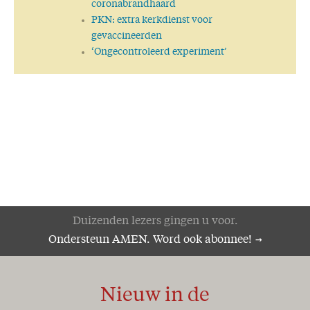
coronabrandhaard
Verkondig het Woord!
PKN: extra kerkdienst voor
Eet smakelijk!
gevaccineerden
Op weg naar de toekomst
‘Ongecontroleerd experiment’
Alles wordt nieuw!
Selectief
Dankzegging
Nieuwe ordening
'Bijbel lijkt erg betrouwbaar'
Zucht..!
Het Woord des kruises
Ik ben de eerste en de Laatste
Hoop!
Genade!
De wedloop van het leven
Duizenden lezers gingen u voor.
Het Woord aan het woord
Ondersteun AMEN. Word ook abonnee!
De Here is nabij!
Pas op, word niet verschrikt
Zeker weten!
Nieuw in de
Volkomen herstel