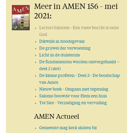
Voortdurend gebed
Meer in AMEN 156 - mei
Respect
Vernieuwing
2021:
Dank!
De ware wijsheid
Lectori Salutem
- Een vaste burcht is onze
Joodse wijsheden
God
50 keer AMEN: een mijlpaal!
Dikwijls in doodsgevaar
Een getrouw Woord
De gruwel der verwoesting
Uit de eerste hand
Licht in de duisternis
Wat is waarheid?
De fundamenten worden omvergehaald –
Gods Woord geeft antwoord
deel 2 (slot)
Wijsheid
De kleine profeten
- Deel 3 - De boodschap
Goed voornemen
van Amos
Wie is God?
Nieuw boek
- Omgaan met tegenslag
Liefde en Leven
Salomo bouwde voor Hem een huis
Waarheid versus Leugen
Tot Slot
- Verzadiging en vervulling
Voorwaarts!
AMEN Actueel
Tempus ruit, hora fluit
Het Woord van God is niet geboeid
Gemeente mag kerk sluiten bij
Geen leven zonder hoop