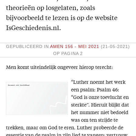
theorieën op losgelaten, zoals
Missie
bijvoorbeeld te lezen is op de website
Service
IsGeschiedenis.nl.
Adreswijziging
Nabestellen
GEPUBLICEERD IN
AMEN 156 - MEI 2021
(21-05-2021)
Vragen en opmerkingen
OP PAGINA 2
En verder
Men komt uiteindelijk ongeveer hierop terecht:
Bijbelstudieagenda
“Luther noemt het werk
een psalm: Psalm 46:
“God is onze toevlucht en
sterkte”. Hieruit blijkt dat
het nummer niet bedoeld
was om ten strijde te
trekken, maar om God te eren. Luther probeerde de
essentie van de psalm in zijn lied te vangen: vertrouw