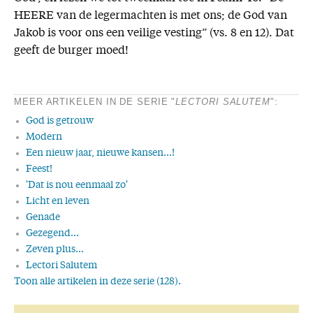
HEERE van de legermachten is met ons; de God van
Jakob is voor ons een veilige vesting” (vs. 8 en 12). Dat
geeft de burger moed!
MEER ARTIKELEN IN DE SERIE "
LECTORI SALUTEM
":
God is getrouw
Modern
Een nieuw jaar, nieuwe kansen...!
Feest!
'Dat is nou eenmaal zo'
Licht en leven
Genade
Gezegend...
Zeven plus...
Lectori Salutem
Toon alle artikelen in deze serie (128).
Wonder boven wonder