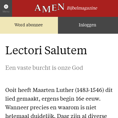
Bijbelmagazine
Menu
Word abonnee
Inloggen
Artikelen
Home
AMEN Actueel
Lectori Salutem
Zoek in alle artikelen
Twitter
Een vaste burcht is onze God
Facebook
Over AMEN
Ooit heeft Maarten Luther (1483-1546) dit
Abonnementen
lied gemaakt, ergens begin 16e eeuw.
Geschenkabonnement
Wanneer precies en waarom is niet
Proefnummer AMEN
helemaal duidelijk. Daar zijn al diverse
Steun AMEN