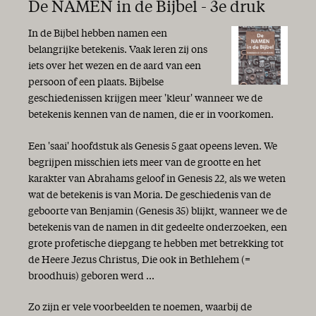
De NAMEN in de Bijbel - 3e druk
Linksom of rechtsom
Zekerheid
In de Bijbel hebben namen een
God is getrouw!
belangrijke betekenis. Vaak leren zij ons
Geen leven zonder hoop
iets over het wezen en de aard van een
‘Verkondig het Woord’
persoon of een plaats. Bijbelse
Wandelen in de liefde
geschiedenissen krijgen meer 'kleur' wanneer we de
Alle geestelijke zegen
betekenis kennen van de namen, die er in voorkomen.
Feest van de lichtjes
Goede voornemens
Een 'saai' hoofdstuk als Genesis 5 gaat opeens leven. We
Niets is zeker!?
begrijpen misschien iets meer van de grootte en het
Blij met de Bijbel!
karakter van Abrahams geloof in Genesis 22, als we weten
wat de betekenis is van Moria. De geschiedenis van de
geboorte van Benjamin (Genesis 35) blijkt, wanneer we de
betekenis van de namen in dit gedeelte onderzoeken, een
grote profetische diepgang te hebben met betrekking tot
de Heere Jezus Christus, Die ook in Bethlehem (=
broodhuis) geboren werd ...
Zo zijn er vele voorbeelden te noemen, waarbij de