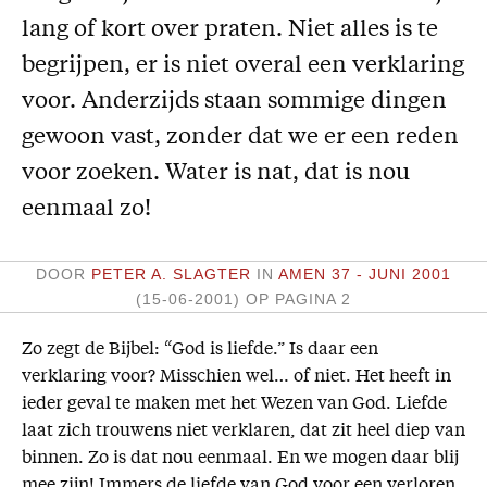
lang of kort over praten. Niet alles is te
Missie
begrijpen, er is niet overal een verklaring
Service
voor. Anderzijds staan sommige dingen
Adreswijziging
gewoon vast, zonder dat we er een reden
Nabestellen
voor zoeken. Water is nat, dat is nou
Vragen en opmerkingen
eenmaal zo!
En verder
DOOR
PETER A. SLAGTER
IN
AMEN 37 - JUNI 2001
Bijbelstudieagenda
(15-06-2001)
OP PAGINA 2
Zo zegt de Bijbel: “God is liefde.” Is daar een
verklaring voor? Misschien wel… of niet. Het heeft in
ieder geval te maken met het Wezen van God. Liefde
laat zich trouwens niet verklaren, dat zit heel diep van
binnen. Zo is dat nou eenmaal. En we mogen daar blij
mee zijn! Immers de liefde van God voor een verloren