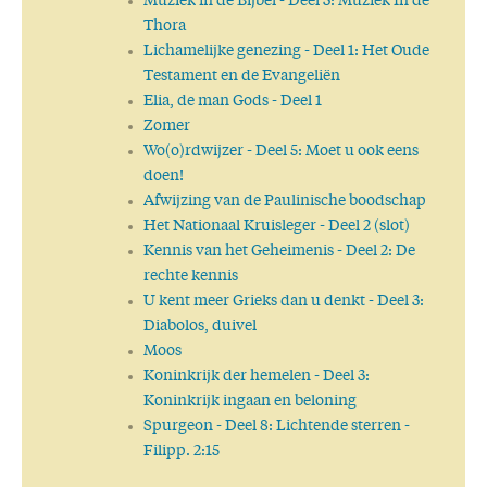
Muziek in de Bijbel
- Deel 3: Muziek In de
Wat is waarheid?
Thora
Gods Woord geeft antwoord
Lichamelijke genezing
- Deel 1: Het Oude
Wijsheid
Testament en de Evangeliën
Goed voornemen
Elia, de man Gods
- Deel 1
Wie is God?
Zomer
Liefde en Leven
Wo(o)rdwijzer
- Deel 5: Moet u ook eens
Waarheid versus Leugen
doen!
Voorwaarts!
Afwijzing van de Paulinische boodschap
Tempus ruit, hora fluit
Het Nationaal Kruisleger
- Deel 2 (slot)
Het Woord van God is niet geboeid
Kennis van het Geheimenis
- Deel 2: De
Geen leven zonder hoop
rechte kennis
Verkondig het Woord!
U kent meer Grieks dan u denkt
- Deel 3:
Eet smakelijk!
Diabolos, duivel
Op weg naar de toekomst
Moos
Alles wordt nieuw!
Koninkrijk der hemelen
- Deel 3:
Selectief
Koninkrijk ingaan en beloning
Dankzegging
Spurgeon
- Deel 8: Lichtende sterren -
Nieuwe ordening
Filipp. 2:15
'Bijbel lijkt erg betrouwbaar'