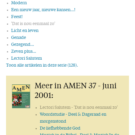
Modern
Een nieuw jaar, nieuwe kansen...!
Feest!
'Dat is nou eenmaal zo'
Licht en leven
Genade
Gezegend...
Zeven plus...
Lectori Salutem
Toon alle artikelen in deze serie (128).
Wonder boven wonder
Voortdurend gebed
Meer in AMEN 37 - juni
Respect
Vernieuwing
2001:
Dank!
De ware wijsheid
Lectori Salutem
- 'Dat is nou eenmaal zo'
Joodse wijsheden
Woordstudie
- Deel 5: Dageraad en
50 keer AMEN: een mijlpaal!
morgenstond
Een getrouw Woord
De liefhebbende God
Uit de eerste hand