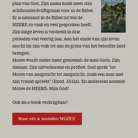
Een vaste burcht is onze God
plan van God. Zijn naam komt meer dan
‘Optimist bij de gratie Gods’
achthonderdvijftigmaal voor in de Bijbel.
Gods Woord geeft antwoord
Er is niemand in de Bijbel tot wie de
Wees blij!
HEERE zo vaak en veel gesproken heeft.
Vol goede moed!
Zijn lange leven is verdeeld in drie
Oorlog en vrede
perioden van veertig jaar. Aan het einde van zijn leven
Niet te geloven
mocht hij zijn volk tot aan de grens van het beloofde land
Enerverende tijden
brengen.
Woorden van waarheid en gezond verstand
Mozes wordt onder meer genoemd: de man Gods, Zijn
De Heere is nabij
dienaar, Zijn uitverkorene en profeet. God sprak "tot
Hoop
Mozes van aangezicht tot aangezicht, zoals een man met
Waarheid en leugen
zijn vriend spreekt" (Exod. 33:11a). En andersom noemde
Op weg … met maar één letter verschil
Mozes de HEERE: Mijn God!
Het echte leven
Goed Nieuws!
Ook als e-book verkrijgbaar!
Brandpunt Midden-Oosten
Bijzonder jaar
Meer info & bestellen 'MOZES'
“Ik ben de Eerste en de Laatste...”
Zomertijd
Houvast en perspectief!