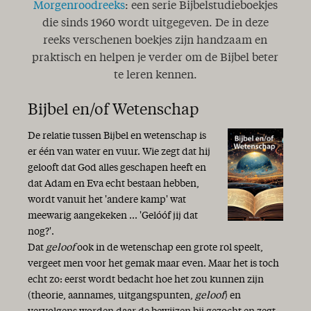
Danken en bidden…
Morgenroodreeks
: een serie Bijbelstudieboekjes
Slaap kindje, slaap...
die sinds 1960 wordt uitgegeven. De in deze
Zingen
reeks verschenen boekjes zijn handzaam en
De Christus der Schriften
praktisch en helpen je verder om de Bijbel beter
De genade zij met u ...
te leren kennen.
Strijd tussen waarheid en leugen
Het GAB-syndroom
Bijbel en/of Wetenschap
Licht in de duisternis
Twintig jaar AMEN!
De relatie tussen Bijbel en wetenschap is
Niets is wat het lijkt
er één van water en vuur. Wie zegt dat hij
Een nieuw begin
gelooft dat God alles geschapen heeft en
Geschenk van God!
dat Adam en Eva echt bestaan hebben,
Tijd
wordt vanuit het 'andere kamp' wat
Lente
meewarig aangekeken ... 'Gelóóf jij dat
Dank!
nog?'.
Het geheim van Bijbellezen
Dat
geloof
ook in de wetenschap een grote rol speelt,
In de schaduw van de Almachtige
vergeet men voor het gemak maar even. Maar het is toch
Licht in de duisternis
echt zo: eerst wordt bedacht hoe het zou kunnen zijn
Het jaar van de liefde!
(theorie, aannames, uitgangspunten,
geloof
) en
Kiezen