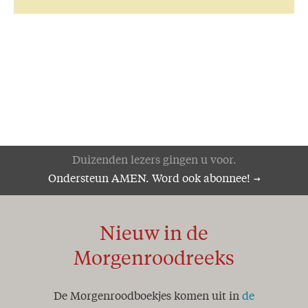
Zucht..!
Het Woord des kruises
Ik ben de eerste en de Laatste
Hoop!
Genade!
De wedloop van het leven
Het Woord aan het woord
De Here is nabij!
Pas op, word niet verschrikt
Zeker weten!
Duizenden lezers gingen u voor.
Volkomen herstel
Ondersteun AMEN. Word ook abonnee!
Mijlpaal
Anno Domini
Een geheim..!
Zoek de dingen die boven zijn
Nieuw in de
Word innerlijk veranderd..!
Morgenroodreeks
Een jaar van onze Heere!
Koningschap
Geestelijk water
De Morgenroodboekjes komen uit in
de