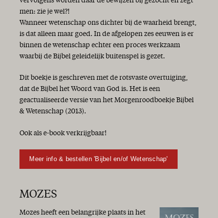
vervolgens worden daar de bewijzen bij gezocht en zegt
Hij komt!
men: zie je wel?!
Goede moed!
Wanneer wetenschap ons dichter bij de waarheid brengt,
Vrolijk Pasen!
is dat alleen maar goed. In de afgelopen zes eeuwen is er
Israël 70 jaar
binnen de wetenschap echter een proces werkzaam
De zaligmakende genade van God is verschenen...
waarbij de Bijbel geleidelijk buitenspel is gezet.
Het Woord aan het woord
Geschenken
Dit boekje is geschreven met de rotsvaste overtuiging,
Genade van God, zo rijk en vrij!
dat de Bijbel het Woord van God is. Het is een
Lang leven voor Jan en alleman
geactualiseerde versie van het Morgenroodboekje Bijbel
Een nieuw seizoen!
& Wetenschap (2013).
De zaligmakende genade van God
Op weg naar Gods toekomst
Ook als e-book verkrijgbaar!
Heil
Overvloedige genade!
Meer info & bestellen 'Bijbel en/of Wetenschap'
Vrede
Wat een gedoe!
Het is gewoon herfst...
MOZES
Heil en zegen
Op naar een betere wereld?!
Mozes heeft een belangrijke plaats in het