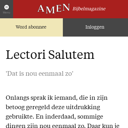
Bijbelmagazine
Menu
Word abonnee
Inloggen
Artikelen
Home
AMEN Actueel
Lectori Salutem
Zoek in alle artikelen
Twitter
'Dat is nou eenmaal zo'
Facebook
Over AMEN
Onlangs sprak ik iemand, die in zijn
Abonnementen
betoog geregeld deze uitdrukking
Geschenkabonnement
gebruikte. En inderdaad, sommige
Proefnummer AMEN
dingen zijn nou eenmaal zo. Daar kun je
Steun AMEN