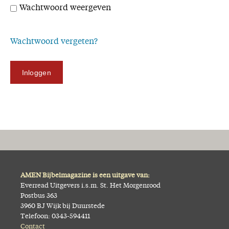
Wachtwoord weergeven
Missie
Service
Wachtwoord vergeten?
Adreswijziging
Inloggen
Nabestellen
Vragen en opmerkingen
En verder
Bijbelstudieagenda
AMEN Bijbelmagazine is een uitgave van:
Everread Uitgevers i.s.m. St. Het Morgenrood
Postbus 363
3960 BJ Wijk bij Duurstede
Telefoon: 0343-594411
Contact