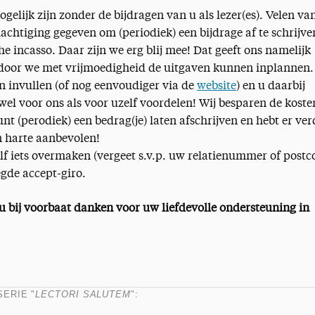
ogelijk zijn zonder de bijdragen van u als lezer(es). Velen va
chtiging gegeven om (periodiek) een bijdrage af te schrijve
 incasso. Daar zijn we erg blij mee! Dat geeft ons namelijk
rdoor we met vrijmoedigheid de uitgaven kunnen inplannen
n invullen (of nog eenvoudiger via de
website
) en u daarbij
wel voor ons als voor uzelf voordelen! Wij besparen de koste
unt (perodiek) een bedrag(je) laten afschrijven en hebt er ver
n harte aanbevolen!
elf iets overmaken (vergeet s.v.p. uw relatienummer of postc
egde accept-giro.
 u bij voorbaat danken voor uw liefdevolle ondersteuning in
SERIE "
LECTORI SALUTEM
":