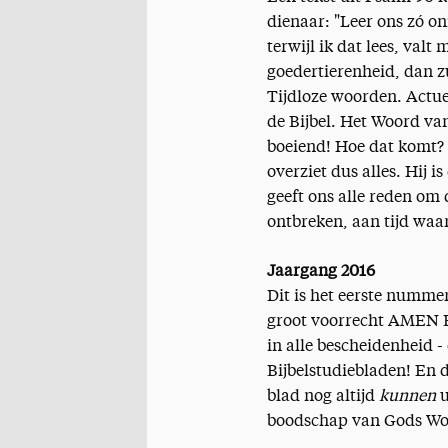
dienaar: "Leer ons zó onz
terwijl ik dat lees, val
goedertierenheid, dan zul
Tijdloze woorden. Actuee
de Bijbel. Het Woord van 
boeiend! Hoe dat komt? 
overziet dus alles. Hij 
geeft ons alle reden om d
ontbreken, aan tijd waars
Jaargang 2016
Dit is het eerste numme
groot voorrecht AMEN Bi
in alle bescheidenheid -
Bijbelstudiebladen! En d
blad nog altijd
kunnen
u
boodschap van Gods Wo