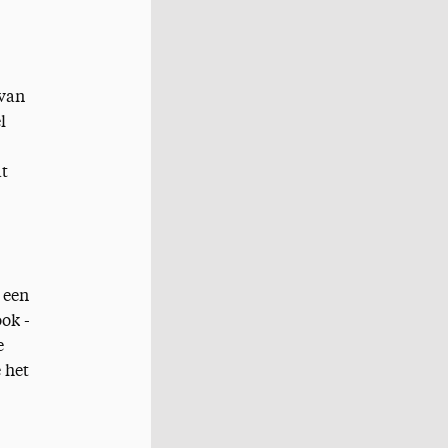
 van
l
at
 een
ok -
e
 het