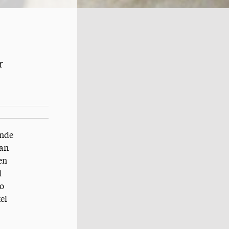
n
r
ende
van
en
d
zo
el