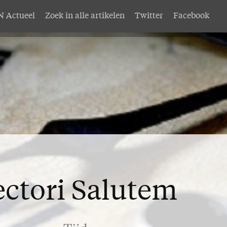
 Actueel
Zoek in alle artikelen
Twitter
Facebook
AMEN
Service
nten
Adreswijziging
abonnement
Nabestellen
mer AMEN
Vragen en opmerkingen
EN
ectori Salutem