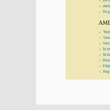
De b
Uit de eerste hand
Akti
Wat is waarheid?
De g
Gods Woord geeft antwo
Wijsheid
AME
Goed voornemen
Wie is God?
‘Ned
Liefde en Leven
'Gen
Waarheid versus Leugen
Vert
Voorwaarts!
In d
Tempus ruit, hora fluit
Ik k
Het Woord van God is nie
Hong
Geen leven zonder hoop
Fili
Verkondig het Woord!
Nog 
Eet smakelijk!
Op weg naar de toekomst
Alles wordt nieuw!
Selectief
Dankzegging
Nieuwe ordening
'Bijbel lijkt erg betrouwba