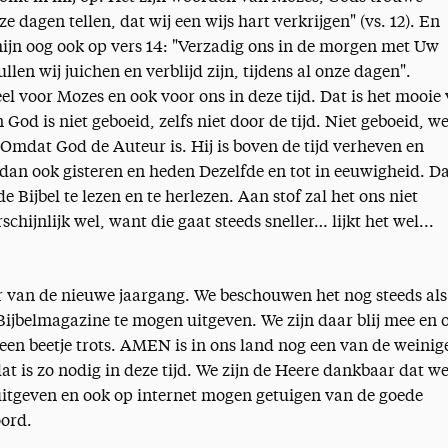
e dagen tellen, dat wij een wijs hart verkrijgen" (vs. 12). En
t mijn oog ook op vers 14: "Verzadig ons in de morgen met Uw
len wij juichen en verblijd zijn, tijdens al onze dagen".
l voor Mozes en ook voor ons in deze tijd. Dat is het mooie
God is niet geboeid, zelfs niet door de tijd. Niet geboeid, we
Omdat God de Auteur is. Hij is boven de tijd verheven en
is dan ook gisteren en heden Dezelfde en tot in eeuwigheid. D
e Bijbel te lezen en te herlezen. Aan stof zal het ons niet
chijnlijk wel, want die gaat steeds sneller… lijkt het wel...
r van de nieuwe jaargang. We beschouwen het nog steeds als
jbelmagazine te mogen uitgeven. We zijn daar blij mee en o
 een beetje trots. AMEN is in ons land nog een van de weinig
at is zo nodig in deze tijd. We zijn de Heere dankbaar dat we
itgeven en ook op internet mogen getuigen van de goede
ord.