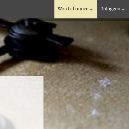
Word abonnee
Inloggen
En verder
Bijbelstudieagenda