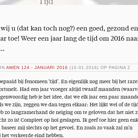
Tijd
wij u (dat kan toch nog?) een goed, gezond e
r toe! Weer een jaar lang de tijd om 2016 naa
n…
 IN
AMEN 124 - JANUARI 2016
(15-01-2016)
OP PAGINA 2
aald bij fenomeen 'tijd'. En eigenlijk nog meer bij het raz
ortsnelt. Had een jaar vroeger altijd twaalf maanden (waar
tegenwoordig heb je het idee, dat we elk jaar een paar maand
s we zijn, zeggen we dan tegen elkaar: Het lijkt wel of de tij
heb zo langzamerhand de neiging om te geloven dat het niet 
cht zo is! Compleet op hol geslagen. Ik geef toe hier geen enk
 baseer mij slechts op het gevoel. En zoals zo vaak zal m'n
j het verkeerde eind hebben.