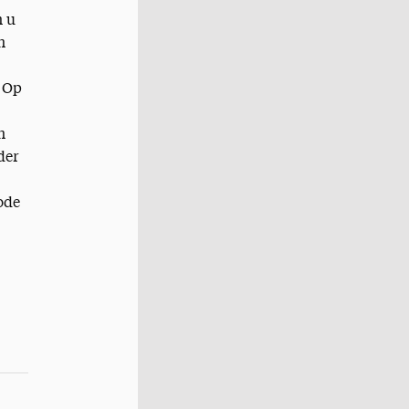
n u
n
. Op
n
der
ode