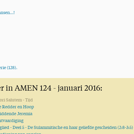
nsen...!
rie (128).
r in AMEN 124 - januari 2016:
ori Salutem
- Tijd
e Redder en Hoop
biddende Jeremia
htvaardiging
al!
glied
- Deel 5 - De Sulammitische en haar geliefde gescheiden (2:8-3:5)