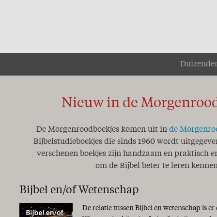
Zucht..!
Het Woord des kruises
Ik ben de eerste en de Laa
Hoop!
Genade!
Duizenden
De wedloop van het leve
Het Woord aan het woor
De Here is nabij!
Pas op, word niet verschr
Nieuw in de Morgenroo
Zeker weten!
Volkomen herstel
De Morgenroodboekjes komen uit in
de Morgenro
Mijlpaal
Bijbelstudieboekjes die sinds 1960 wordt uitgegeve
Anno Domini
verschenen boekjes zijn handzaam en praktisch en
Een geheim..!
om de Bijbel beter te leren kennen
Zoek de dingen die boven
Word innerlijk veranderd.
Een jaar van onze Heere!
Bijbel en/of Wetenschap
Koningschap
De relatie tussen Bijbel en wetenschap is er
Geestelijk water