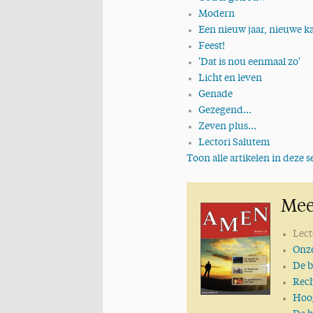
Modern
Een nieuw jaar, nieuwe ka
Feest!
'Dat is nou eenmaal zo'
Licht en leven
Genade
Gezegend...
Zeven plus...
Lectori Salutem
Toon alle artikelen in deze se
Wonder boven wonder
Voortdurend gebed
Mee
Respect
Vernieuwing
Lect
Dank!
Onz
De ware wijsheid
De 
Joodse wijsheden
Rec
50 keer AMEN: een mijlpa
Hoo
Een getrouw Woord