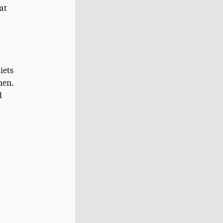
at
iets
men.
d