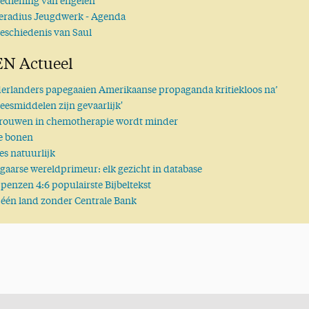
ediening van engelen
eradius Jeugdwerk - Agenda
eschiedenis van Saul
ord
N Actueel
erlanders papegaaien Amerikaanse propaganda kritiekloos na’
eesmiddelen zijn gevaarlijk'
rouwen in chemotherapie wordt minder
e bonen
ies natuurlijk
t geboeid
aarse wereldprimeur: elk gezicht in database
ppenzen 4:6 populairste Bijbeltekst
één land zonder Centrale Bank
ar'