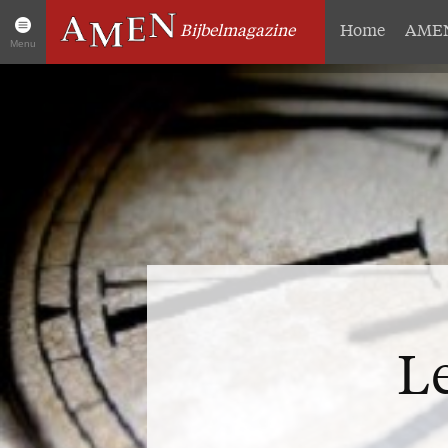
Bijbelmagazine
Home
AMEN
Menu
Artikelen
Over 
Home
Abonneme
AMEN Actueel
Geschenk
Zoek in alle artikelen
Proefnum
Twitter
Steun AM
Facebook
Missie
L