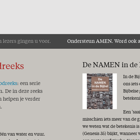
tste
 lezers gingen u voor.
Ondersteun AMEN. Word ook 
n
d
ikt
De NAMEN in de B
dreeks
In de Bi
odreeks
: een serie
ons iets
Bijbelse
n. De in deze reeks
beteken
 helpen je verder
.
 zijn
Een 'saa
.!
misschien iets meer van de g
we weten wat de betekenis i
(Genesis 35) blijkt, wanneer
 één van water en vuur.