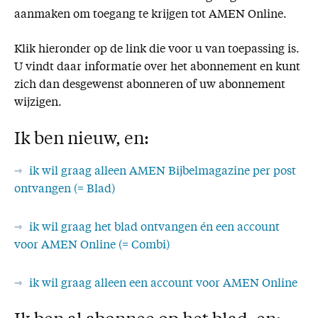
aanmaken om toegang te krijgen tot AMEN Online.
Missie
Klik hieronder op de link die voor u van toepassing is.
Service
U vindt daar informatie over het abonnement en kunt
Adreswijziging
zich dan desgewenst abonneren of uw abonnement
Nabestellen
wijzigen.
Vragen en opmerkingen
Ik ben nieuw, en:
En verder
ik wil graag alleen AMEN Bijbelmagazine per post
Bijbelstudieagenda
ontvangen (= Blad)
ik wil graag het blad ontvangen én een account
voor AMEN Online (= Combi)
ik wil graag alleen een account voor AMEN Online