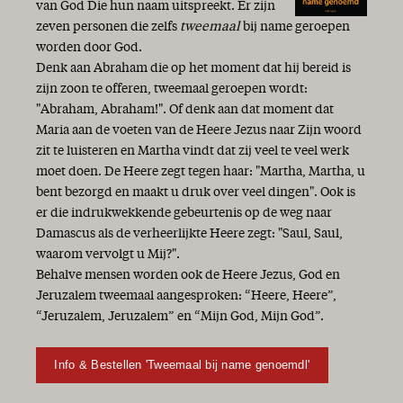
van God Die hun naam uitspreekt. Er zijn
zeven personen die zelfs
tweemaal
bij name geroepen
worden door God.
Denk aan Abraham die op het moment dat hij bereid is
zijn zoon te offeren, tweemaal geroepen wordt:
"Abraham, Abraham!". Of denk aan dat moment dat
Maria aan de voeten van de Heere Jezus naar Zijn woord
zit te luisteren en Martha vindt dat zij veel te veel werk
moet doen. De Heere zegt tegen haar: "Martha, Martha, u
bent bezorgd en maakt u druk over veel dingen". Ook is
er die indrukwekkende gebeurtenis op de weg naar
Damascus als de verheerlijkte Heere zegt: "Saul, Saul,
waarom vervolgt u Mij?".
Behalve mensen worden ook de Heere Jezus, God en
Jeruzalem tweemaal aangesproken: “Heere, Heere”,
“Jeruzalem, Jeruzalem” en “Mijn God, Mijn God”.
Info & Bestellen 'Tweemaal bij name genoemdl'