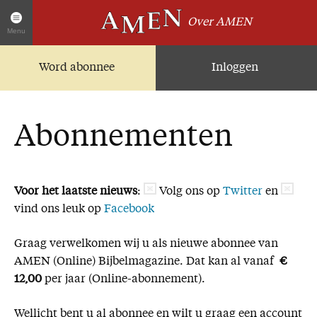
Over AMEN
Menu
Word abonnee
Inloggen
Artikelen
Home
AMEN Actueel
Abonnementen
Zoek in alle artikelen
Twitter
Facebook
Voor het laatste nieuws
:
Volg ons op
Twitter
en
vind ons leuk op
Facebook
Over AMEN
Graag verwelkomen wij u als nieuwe abonnee van
Abonnementen
AMEN (Online) Bijbelmagazine. Dat kan al vanaf
€
Geschenkabonnement
12,00
per jaar (Online-abonnement).
Proefnummer AMEN
Wellicht bent u al abonnee en wilt u graag een account
Steun AMEN