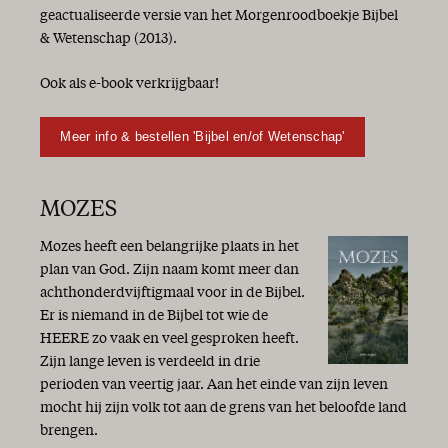
Lang leven voor Jan en alleman
geactualiseerde versie van het Morgenroodboekje Bijbel
Een nieuw seizoen!
& Wetenschap (2013).
De zaligmakende genade van God
Op weg naar Gods toekomst
Ook als e-book verkrijgbaar!
Heil
Overvloedige genade!
Meer info & bestellen 'Bijbel en/of Wetenschap'
Vrede
Wat een gedoe!
Het is gewoon herfst...
MOZES
Heil en zegen
Op naar een betere wereld?!
Mozes heeft een belangrijke plaats in het
Een vaste burcht is onze God
plan van God. Zijn naam komt meer dan
‘Optimist bij de gratie Gods’
achthonderdvijftigmaal voor in de Bijbel.
Gods Woord geeft antwoord
Er is niemand in de Bijbel tot wie de
Wees blij!
HEERE zo vaak en veel gesproken heeft.
Vol goede moed!
Zijn lange leven is verdeeld in drie
Oorlog en vrede
perioden van veertig jaar. Aan het einde van zijn leven
Niet te geloven
mocht hij zijn volk tot aan de grens van het beloofde land
Enerverende tijden
brengen.