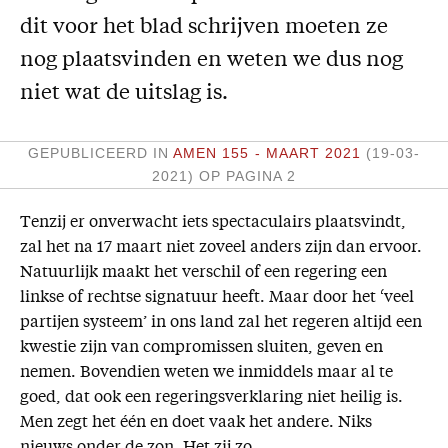
dit voor het blad schrijven moeten ze
Missie
nog plaatsvinden en weten we dus nog
Service
niet wat de uitslag is.
Adreswijziging
Nabestellen
GEPUBLICEERD IN
AMEN 155 - MAART 2021
(19-03-
Vragen en opmerkingen
2021)
OP PAGINA 2
En verder
Tenzij er onverwacht iets spectaculairs plaatsvindt,
zal het na 17 maart niet zoveel anders zijn dan ervoor.
Bijbelstudieagenda
Natuurlijk maakt het verschil of een regering een
linkse of rechtse signatuur heeft. Maar door het ‘veel
partijen systeem’ in ons land zal het regeren altijd een
kwestie zijn van compromissen sluiten, geven en
nemen. Bovendien weten we inmiddels maar al te
goed, dat ook een regeringsverklaring niet heilig is.
Men zegt het één en doet vaak het andere. Niks
nieuws onder de zon. Het zij zo.