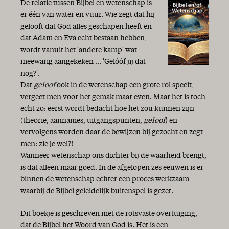
Twintig jaar AMEN!
De relatie tussen Bijbel en wetenschap is
Niets is wat het lijkt
er één van water en vuur. Wie zegt dat hij
Een nieuw begin
gelooft dat God alles geschapen heeft en
Geschenk van God!
dat Adam en Eva echt bestaan hebben,
Tijd
wordt vanuit het 'andere kamp' wat
Lente
meewarig aangekeken ... 'Gelóóf jij dat
Dank!
nog?'.
Het geheim van Bijbellezen
Dat
geloof
ook in de wetenschap een grote rol speelt,
In de schaduw van de Almachtige
vergeet men voor het gemak maar even. Maar het is toch
Licht in de duisternis
echt zo: eerst wordt bedacht hoe het zou kunnen zijn
Het jaar van de liefde!
(theorie, aannames, uitgangspunten,
geloof
) en
Kiezen
vervolgens worden daar de bewijzen bij gezocht en zegt
Hij komt!
men: zie je wel?!
Goede moed!
Wanneer wetenschap ons dichter bij de waarheid brengt,
Vrolijk Pasen!
is dat alleen maar goed. In de afgelopen zes eeuwen is er
Israël 70 jaar
binnen de wetenschap echter een proces werkzaam
De zaligmakende genade van God is verschenen...
waarbij de Bijbel geleidelijk buitenspel is gezet.
Het Woord aan het woord
Geschenken
Dit boekje is geschreven met de rotsvaste overtuiging,
Genade van God, zo rijk en vrij!
dat de Bijbel het Woord van God is. Het is een