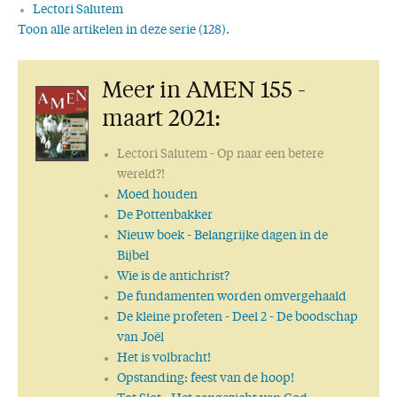
Lectori Salutem
Toon alle artikelen in deze serie (128).
Wonder boven wonder
Voortdurend gebed
Meer in AMEN 155 -
Respect
Vernieuwing
maart 2021:
Dank!
De ware wijsheid
Lectori Salutem
- Op naar een betere
Joodse wijsheden
wereld?!
50 keer AMEN: een mijlpaal!
Moed houden
Een getrouw Woord
De Pottenbakker
Uit de eerste hand
Nieuw boek
- Belangrijke dagen in de
Wat is waarheid?
Bijbel
Gods Woord geeft antwoord
Wie is de antichrist?
Wijsheid
De fundamenten worden omvergehaald
Goed voornemen
De kleine profeten
- Deel 2 - De boodschap
Wie is God?
van Joël
Liefde en Leven
Het is volbracht!
Waarheid versus Leugen
Opstanding: feest van de hoop!