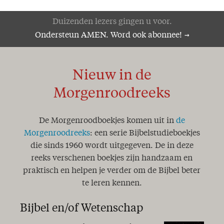
Pas op, word niet verschrikt
Zeker weten!
Duizenden lezers gingen u voor.
Volkomen herstel
Ondersteun AMEN. Word ook abonnee!
Mijlpaal
Anno Domini
Een geheim..!
Nieuw in de
Zoek de dingen die boven zijn
Word innerlijk veranderd..!
Morgenroodreeks
Een jaar van onze Heere!
Koningschap
De Morgenroodboekjes komen uit in
de
Geestelijk water
Danken en bidden…
Morgenroodreeks
: een serie Bijbelstudieboekjes
Slaap kindje, slaap...
die sinds 1960 wordt uitgegeven. De in deze
Zingen
reeks verschenen boekjes zijn handzaam en
De Christus der Schriften
praktisch en helpen je verder om de Bijbel beter
De genade zij met u ...
te leren kennen.
Strijd tussen waarheid en leugen
Het GAB-syndroom
Bijbel en/of Wetenschap
Licht in de duisternis