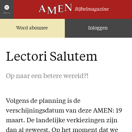
Bijbelmagazine
Menu
Word abonnee
Inloggen
Artikelen
Home
AMEN Actueel
Lectori Salutem
Zoek in alle artikelen
Twitter
Op naar een betere wereld?!
Facebook
Over AMEN
Volgens de planning is de
Abonnementen
verschijningsdatum van deze AMEN: 19
Geschenkabonnement
maart. De landelijke verkiezingen zijn
Proefnummer AMEN
dan al geweest. Op het moment dat we
Steun AMEN