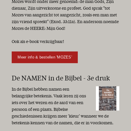
Woorden van waarheid en gezond verstand
Mozes wordt onder meer genoemd: de man Gods, Zijn
De Heere is nabij
dienaar, Zijn uitverkorene en profeet. God sprak "tot
Hoop
Mozes van aangezicht tot aangezicht, zoals een man met
Waarheid en leugen
zijn vriend spreekt" (Exod. 33:11a). En andersom noemde
Op weg … met maar één letter verschil
Mozes de HEERE: Mijn God!
Het echte leven
Goed Nieuws!
Ook als e-book verkrijgbaar!
Brandpunt Midden-Oosten
Bijzonder jaar
Meer info & bestellen 'MOZES'
“Ik ben de Eerste en de Laatste...”
Zomertijd
Houvast en perspectief!
De NAMEN in de Bijbel - 3e druk
Linksom of rechtsom
Zekerheid
In de Bijbel hebben namen een
God is getrouw!
belangrijke betekenis. Vaak leren zij ons
Geen leven zonder hoop
iets over het wezen en de aard van een
‘Verkondig het Woord’
persoon of een plaats. Bijbelse
Wandelen in de liefde
geschiedenissen krijgen meer 'kleur' wanneer we de
Alle geestelijke zegen
betekenis kennen van de namen, die er in voorkomen.
Feest van de lichtjes