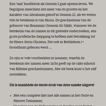
Goede voornemens
Een 'saai' hoofdstuk als Genesis 5 gaat opeens leven. We
Niets is zeker!?
begrijpen misschien iets meer van de grootte en het
Blij met de Bijbel!
karakter van Abrahams geloof in Genesis 22, als we weten
wat de betekenis is van Moria. De geschiedenis van de
geboorte van Benjamin (Genesis 35) blijkt, wanneer we de
betekenis van de namen in dit gedeelte onderzoeken, een
grote profetische diepgang te hebben met betrekking tot
de Heere Jezus Christus, Die ook in Bethlehem (=
broodhuis) geboren werd ...
Zo zijn er vele voorbeelden te noemen, waarbij de
betekenis der namen meer zicht geeft op de rijke inhoud
van Bijbelse geschiedenissen. Met dit boek kunt u het zelf
ontdekken.
Dit is inmiddels de derde druk van deze unieke uitgave!
Met een complete lijst met alle namen in het Oude en
Nieuwe Testament;