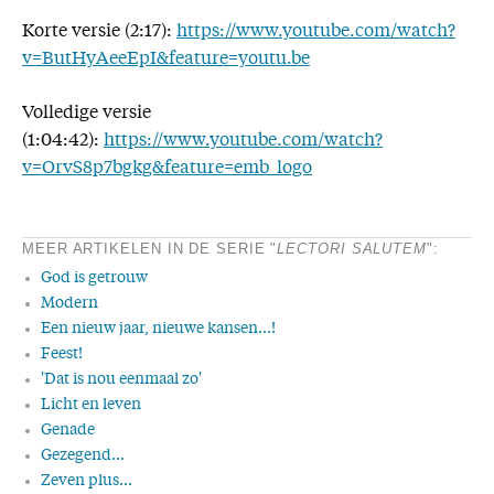
Korte versie (2:17):
https://www.youtube.com/watch?
v=ButHyAeeEpI&feature=youtu.be
Volledige versie
(1:04:42):
https://www.youtube.com/watch?
v=OrvS8p7bgkg&feature=emb_logo
MEER ARTIKELEN IN DE SERIE "
LECTORI SALUTEM
":
God is getrouw
Modern
Een nieuw jaar, nieuwe kansen...!
Feest!
'Dat is nou eenmaal zo'
Licht en leven
Genade
Gezegend...
Zeven plus...