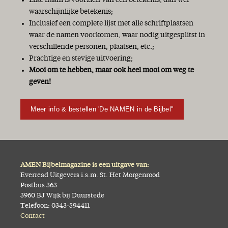
Elke naam is voorzien van een betekenis, dan wel
waarschijnlijke betekenis;
Inclusief een complete lijst met alle schriftplaatsen
waar de namen voorkomen, waar nodig uitgesplitst in
verschillende personen, plaatsen, etc.;
Prachtige en stevige uitvoering;
Mooi om te hebben, maar ook heel mooi om weg te
geven!
Meer info & bestellen 'De NAMEN in de Bijbel''
AMEN Bijbelmagazine is een uitgave van:
Everread Uitgevers i.s.m. St. Het Morgenrood
Postbus 363
3960 BJ Wijk bij Duurstede
Telefoon: 0343-594411
Contact