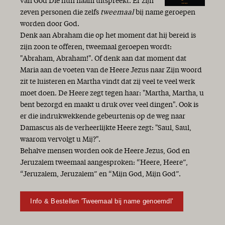
van God Die hun naam uitspreekt. Er zijn
zeven personen die zelfs
tweemaal
bij name geroepen
worden door God.
Denk aan Abraham die op het moment dat hij bereid is
zijn zoon te offeren, tweemaal geroepen wordt:
"Abraham, Abraham!". Of denk aan dat moment dat
Maria aan de voeten van de Heere Jezus naar Zijn woord
zit te luisteren en Martha vindt dat zij veel te veel werk
moet doen. De Heere zegt tegen haar: "Martha, Martha, u
bent bezorgd en maakt u druk over veel dingen". Ook is
er die indrukwekkende gebeurtenis op de weg naar
Damascus als de verheerlijkte Heere zegt: "Saul, Saul,
waarom vervolgt u Mij?".
Behalve mensen worden ook de Heere Jezus, God en
Jeruzalem tweemaal aangesproken: “Heere, Heere”,
“Jeruzalem, Jeruzalem” en “Mijn God, Mijn God”.
Info & Bestellen 'Tweemaal bij name genoemdl'