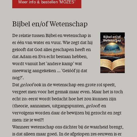
Meer info & bestellen 'MOZES'
Bijbel en/of Wetenschap
De relatie tussen Bijbel en wetenschap is
er één van water en vuur. Wie zegt dat hij
gelooft dat God alles geschapen heeft en
dat Adam en Eva echt bestaan hebben,
wordt vanuit het 'andere kamp' wat
meewarig aangekeken ... 'Gelóóf jij dat
nog?'.
Dat
geloof
ook in de wetenschap een grote rol speelt,
vergeet men voor het gemak maar even. Maar het is toch
echt zo: eerst wordt bedacht hoe het zou kunnen zijn
(theorie, aannames, uitgangspunten,
geloof
) en
vervolgens worden daar de bewijzen bij gezocht en zegt
men: zie je wel?!
Wanneer wetenschap ons dichter bij de waarheid brengt,
is dat alleen maar goed. In de afgelopen zes eeuwen is er