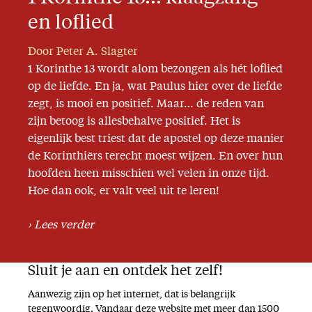
Missie
en loflied
Door Peter A. Slagter
Service
1 Korinthe 13 wordt alom bezongen als hét loflied
Adreswijziging
op de liefde. En ja, wat Paulus hier over de liefde
Nabestellen
zegt, is mooi en positief. Maar… de reden van
zijn betoog is allesbehalve positief. Het is
Vragen en opmerkingen
eigenlijk best triest dat de apostel op deze manier
En verder
de Korinthiërs terecht moest wijzen. En over hun
hoofden heen misschien wel velen in onze tijd.
Bijbelstudieagenda
Hoe dan ook, er valt veel uit te leren!
Lees verder
Sluit je aan en ontdek het zelf!
Aanwezig zijn op het internet, dat is belangrijk
tegenwoordig. Vandaar deze website met meer dan 1500