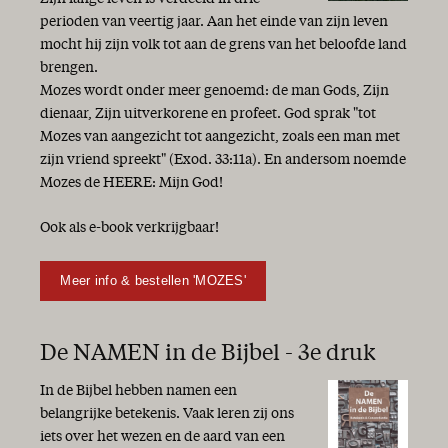
Op naar een betere wereld?!
perioden van veertig jaar. Aan het einde van zijn leven
Een vaste burcht is onze God
mocht hij zijn volk tot aan de grens van het beloofde land
‘Optimist bij de gratie Gods’
brengen.
Gods Woord geeft antwoord
Mozes wordt onder meer genoemd: de man Gods, Zijn
Wees blij!
dienaar, Zijn uitverkorene en profeet. God sprak "tot
Vol goede moed!
Mozes van aangezicht tot aangezicht, zoals een man met
Oorlog en vrede
zijn vriend spreekt" (Exod. 33:11a). En andersom noemde
Niet te geloven
Mozes de HEERE: Mijn God!
Enerverende tijden
Woorden van waarheid en gezond verstand
Ook als e-book verkrijgbaar!
De Heere is nabij
Hoop
Meer info & bestellen 'MOZES'
Waarheid en leugen
Op weg … met maar één letter verschil
Het echte leven
De NAMEN in de Bijbel - 3e druk
Goed Nieuws!
Brandpunt Midden-Oosten
In de Bijbel hebben namen een
Bijzonder jaar
belangrijke betekenis. Vaak leren zij ons
“Ik ben de Eerste en de Laatste...”
iets over het wezen en de aard van een