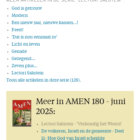
MEER ARTIKELEN IN DE SERIE "
LECTORI SALUTEM
":
God is getrouw
Modern
Een nieuw jaar, nieuwe kansen...!
Feest!
'Dat is nou eenmaal zo'
Licht en leven
Genade
Gezegend...
Zeven plus...
Lectori Salutem
Toon alle artikelen in deze serie (128).
Wonder boven wonder
Voortdurend gebed
Meer in AMEN 180 - juni
Respect
Vernieuwing
2025:
Dank!
De ware wijsheid
Lectori Salutem
- ‘Verkondig het Woord’
Joodse wijsheden
De volkeren, Israël en de gemeente
- Deel
50 keer AMEN: een mijlpaal!
11- Hoe God van Israël scheidde