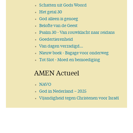
Een getrouw Woord
Schatten uit Gods Woord
Uit de eerste hand
Het getal 30
Wat is waarheid?
God alleen is genoeg
Gods Woord geeft antwoord
Belofte van de Geest
Wijsheid
Psalm 30 - Van rouwklacht naar reidans
Goed voornemen
Goedertierenheid
Wie is God?
Van dagen verzadigd…
Liefde en Leven
Nieuw boek
- Bagage voor onderweg
Waarheid versus Leugen
Tot Slot
- Moed en bemoediging
Voorwaarts!
AMEN Actueel
Tempus ruit, hora fluit
Het Woord van God is niet geboeid
NAVO
Geen leven zonder hoop
God in Nederland – 2025
Verkondig het Woord!
Vijandigheid tegen Christenen voor Israël
Eet smakelijk!
Op weg naar de toekomst
Alles wordt nieuw!
Selectief
Dankzegging