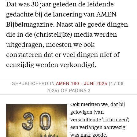
Dat was 30 jaar geleden de leidende
Missie
gedachte bij de lancering van AMEN
Service
Bijbelmagazine. Naast alle goede dingen
Adreswijziging
die in de (christelijke) media werden
Nabestellen
uitgedragen, moesten we ook
Vragen en opmerkingen
constateren dat er veel dingen niet of
eenzijdig werden verkondigd.
En verder
Bijbelstudieagenda
GEPUBLICEERD IN
AMEN 180 - JUNI 2025
(17-06-
2025)
OP PAGINA 2
Ook merkten we, dat bij
gelovigen (van
verschillende 'richtingen')
een verlangen aanwezig
was naar goede,