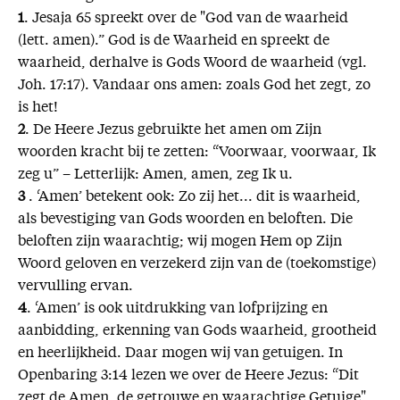
1
. Jesaja 65 spreekt over de "God van de waarheid
(lett. amen).” God is de Waarheid en spreekt de
waarheid, derhalve is Gods Woord de waarheid (vgl.
Joh. 17:17). Vandaar ons amen: zoals God het zegt, zo
is het!
2
. De Heere Jezus gebruikte het amen om Zijn
woorden kracht bij te zetten: “Voorwaar, voorwaar, Ik
zeg u” – Letterlijk: Amen, amen, zeg Ik u.
3
. ‘Amen’ betekent ook: Zo zij het... dit is waarheid,
als bevestiging van Gods woorden en beloften. Die
beloften zijn waarachtig; wij mogen Hem op Zijn
Woord geloven en verzekerd zijn van de (toekomstige)
vervulling ervan.
4
. ‘Amen’ is ook uitdrukking van lofprijzing en
aanbidding, erkenning van Gods waarheid, grootheid
en heerlijkheid. Daar mogen wij van getuigen. In
Openbaring 3:14 lezen we over de Heere Jezus: “Dit
zegt de Amen, de getrouwe en waarachtige Getuige"