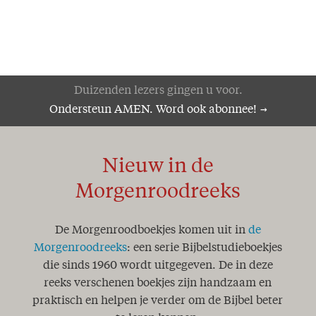
Nieuwe ordening
'Bijbel lijkt erg betrouwbaar'
Zucht..!
Het Woord des kruises
Ik ben de eerste en de Laatste
Hoop!
Duizenden lezers gingen u voor.
Genade!
Ondersteun AMEN. Word ook abonnee!
De wedloop van het leven
Het Woord aan het woord
De Here is nabij!
Nieuw in de
Pas op, word niet verschrikt
Zeker weten!
Morgenroodreeks
Volkomen herstel
Mijlpaal
De Morgenroodboekjes komen uit in
de
Anno Domini
Een geheim..!
Morgenroodreeks
: een serie Bijbelstudieboekjes
Zoek de dingen die boven zijn
die sinds 1960 wordt uitgegeven. De in deze
Word innerlijk veranderd..!
reeks verschenen boekjes zijn handzaam en
Een jaar van onze Heere!
praktisch en helpen je verder om de Bijbel beter
Koningschap