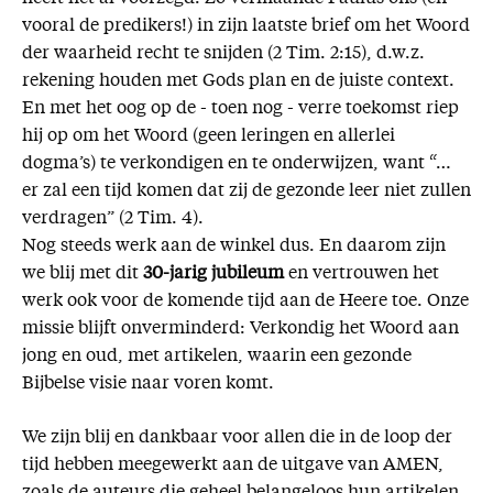
vooral de predikers!) in zijn laatste brief om het Woord
der waarheid recht te snijden (2 Tim. 2:15), d.w.z.
rekening houden met Gods plan en de juiste context.
En met het oog op de - toen nog - verre toekomst riep
hij op om het Woord (geen leringen en allerlei
dogma’s) te verkondigen en te onderwijzen, want “…
er zal een tijd komen dat zij de gezonde leer niet zullen
verdragen” (2 Tim. 4).
Nog steeds werk aan de winkel dus. En daarom zijn
we blij met dit
30-jarig jubileum
en vertrouwen het
werk ook voor de komende tijd aan de Heere toe. Onze
missie blijft onverminderd: Verkondig het Woord aan
jong en oud, met artikelen, waarin een gezonde
Bijbelse visie naar voren komt.
We zijn blij en dankbaar voor allen die in de loop der
tijd hebben meegewerkt aan de uitgave van AMEN,
zoals de auteurs die geheel belangeloos hun artikelen