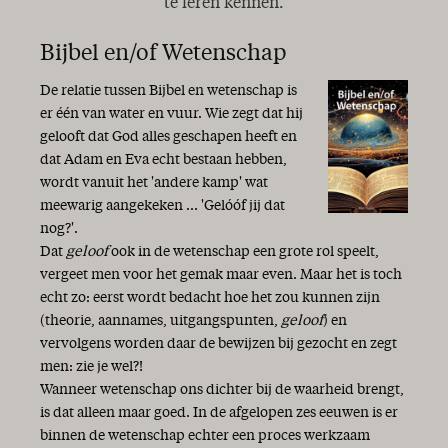
te leren kennen.
Geestelijk water
Danken en bidden…
Bijbel en/of Wetenschap
Slaap kindje, slaap...
Zingen
De relatie tussen Bijbel en wetenschap is
De Christus der Schriften
er één van water en vuur. Wie zegt dat hij
De genade zij met u ...
gelooft dat God alles geschapen heeft en
Strijd tussen waarheid en leugen
dat Adam en Eva echt bestaan hebben,
Het GAB-syndroom
wordt vanuit het 'andere kamp' wat
Licht in de duisternis
meewarig aangekeken ... 'Gelóóf jij dat
Twintig jaar AMEN!
nog?'.
Niets is wat het lijkt
Dat
geloof
ook in de wetenschap een grote rol speelt,
Een nieuw begin
vergeet men voor het gemak maar even. Maar het is toch
Geschenk van God!
echt zo: eerst wordt bedacht hoe het zou kunnen zijn
Tijd
(theorie, aannames, uitgangspunten,
geloof
) en
Lente
vervolgens worden daar de bewijzen bij gezocht en zegt
Dank!
men: zie je wel?!
Het geheim van Bijbellezen
Wanneer wetenschap ons dichter bij de waarheid brengt,
In de schaduw van de Almachtige
is dat alleen maar goed. In de afgelopen zes eeuwen is er
Licht in de duisternis
binnen de wetenschap echter een proces werkzaam