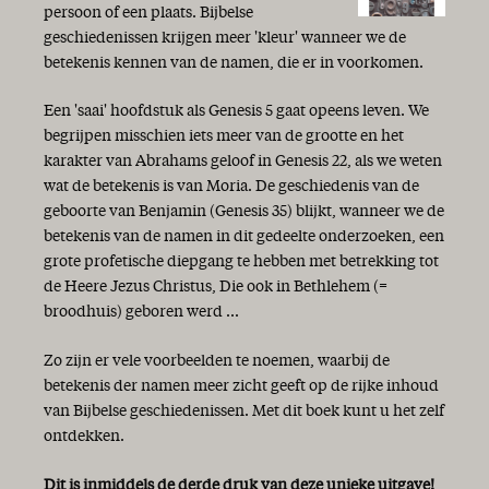
Zomertijd
persoon of een plaats. Bijbelse
Houvast en perspectief!
geschiedenissen krijgen meer 'kleur' wanneer we de
Linksom of rechtsom
betekenis kennen van de namen, die er in voorkomen.
Zekerheid
God is getrouw!
Een 'saai' hoofdstuk als Genesis 5 gaat opeens leven. We
Geen leven zonder hoop
begrijpen misschien iets meer van de grootte en het
‘Verkondig het Woord’
karakter van Abrahams geloof in Genesis 22, als we weten
Wandelen in de liefde
wat de betekenis is van Moria. De geschiedenis van de
Alle geestelijke zegen
geboorte van Benjamin (Genesis 35) blijkt, wanneer we de
Feest van de lichtjes
betekenis van de namen in dit gedeelte onderzoeken, een
Goede voornemens
grote profetische diepgang te hebben met betrekking tot
Niets is zeker!?
de Heere Jezus Christus, Die ook in Bethlehem (=
Blij met de Bijbel!
broodhuis) geboren werd ...
Zo zijn er vele voorbeelden te noemen, waarbij de
betekenis der namen meer zicht geeft op de rijke inhoud
van Bijbelse geschiedenissen. Met dit boek kunt u het zelf
ontdekken.
Dit is inmiddels de derde druk van deze unieke uitgave!