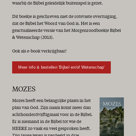
Het jaar van de liefde!
waarbij de Bijbel geleidelijk buitenspel is gezet.
Kiezen
Hij komt!
Dit boekje is geschreven met de rotsvaste overtuiging,
Goede moed!
dat de Bijbel het Woord van God is. Het is een
Vrolijk Pasen!
geactualiseerde versie van het Morgenroodboekje Bijbel
Israël 70 jaar
& Wetenschap (2013).
De zaligmakende genade van God is verschenen...
Het Woord aan het woord
Ook als e-book verkrijgbaar!
Geschenken
Genade van God, zo rijk en vrij!
Meer info & bestellen 'Bijbel en/of Wetenschap'
Lang leven voor Jan en alleman
Een nieuw seizoen!
De zaligmakende genade van God
MOZES
Op weg naar Gods toekomst
Heil
Mozes heeft een belangrijke plaats in het
Overvloedige genade!
plan van God. Zijn naam komt meer dan
Vrede
achthonderdvijftigmaal voor in de Bijbel.
Wat een gedoe!
Er is niemand in de Bijbel tot wie de
Het is gewoon herfst...
HEERE zo vaak en veel gesproken heeft.
Heil en zegen
Zijn lange leven is verdeeld in drie