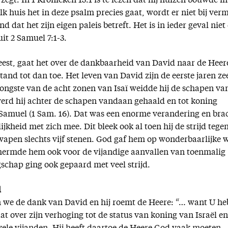
 zegt. In 1 Kronieken 15:1 is te lezen dat hij huizen bouwde in
k huis het in deze psalm precies gaat, wordt er niet bij ver
d dat het zijn eigen paleis betreft. Het is in ieder geval niet
uit 2 Samuel 7:1-3.
leest, gaat het over de dankbaarheid van David naar de Heer
tand tot dan toe. Het leven van David zijn de eerste jaren ze
jongste van de acht zonen van Isaï weidde hij de schapen va
werd hij achter de schapen vandaan gehaald en tot koning
 Samuel (1 Sam. 16). Dat was een enorme verandering en bra
jkheid met zich mee. Dit bleek ook al toen hij de strijd tege
 wapen slechts vijf stenen. God gaf hem op wonderbaarlijke w
hermde hem ook voor de vijandige aanvallen van toenmalig
gschap ging ook gepaard met veel strijd.
d
en we de dank van David en hij roemt de Heere: “… want U he
at over zijn verhoging tot de status van koning van Israël en