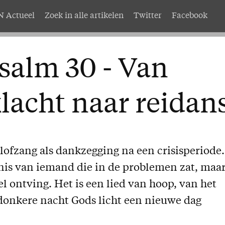
 Actueel
Zoek in alle artikelen
Twitter
Facebook
AMEN
Service
salm 30 - Van
nten
Adreswijziging
abonnement
Nabestellen
lacht naar reidan
mer AMEN
Vragen en opmerkingen
EN
lofzang als dankzegging na een crisisperiode.
enis van iemand die in de problemen zat, maa
l ontving. Het is een lied van hoop, van het
 donkere nacht Gods licht een nieuwe dag