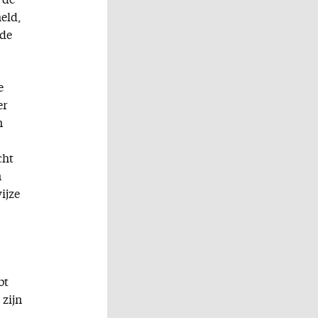
 de
meld,
 de
e
er
n
cht
n
ijze
bt
 zijn