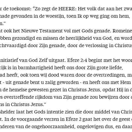
er de toekomst: “Zo zegt de HEERE: Het volk dat aan het zw
nade gevonden in de woestijn, toen Ik op weg ging om hem,
n.”
at ook het Nieuwe Testament vol met Gods genade. Romein
hebben gezondigd en missen de heerlijkheid van God, en wor
rechtvaardigd door Zijn genade, door de verlossing in Christu
initiatief van God Zelf uitgaat. Efeze 2:4 begint met het woo
ijk is in barmhartigheid heeft ons door Zijn grote liefde,
ad heeft, ook toen wij dood waren door de overtredingen, m
 - uit genade bent u zalig geworden - en heeft ons met Hem
de hemelse gewesten gezet in Christus Jezus, opdat Hij in 
 overtreffende rijkdom van Zijn genade zou bewijzen door 
s in Christus Jezus.”
helder laat het Gods intentie zien die door middel van Chri
. In de voorgaande verzen in Efeze 2 gaat het over de geest 
inderen van de ongehoorzaamheid, ongelovigen dus, en da