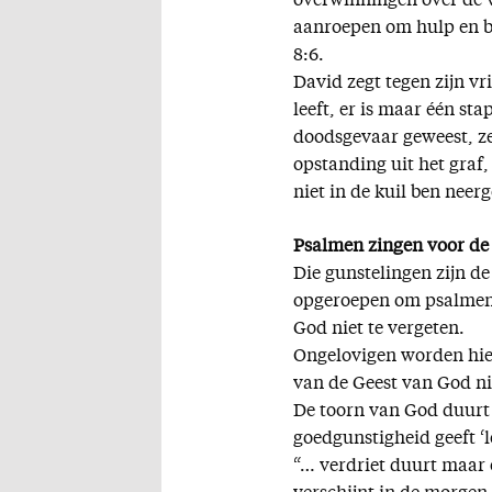
overwinningen over de v
aanroepen om hulp en bi
8:6.
David zegt tegen zijn vr
leeft, er is maar één sta
doodsgevaar geweest, zeg
opstanding uit het graf
niet in de kuil ben neer
Psalmen zingen voor d
Die gunstelingen zijn de
opgeroepen om psalmen t
God niet te vergeten.
Ongelovigen worden hie
van de Geest van God ni
De toorn van God duurt 
goedgunstigheid geeft ‘le
“… verdriet duurt maar 