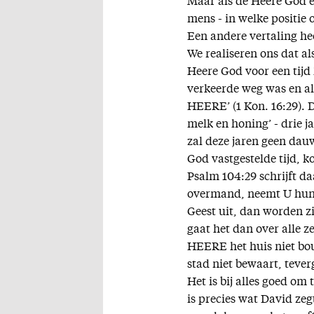
Maar als de Heere God ev
mens - in welke positie o
Een andere vertaling hee
We realiseren ons dat al
Heere God voor een tijd 
verkeerde weg was en al
HEERE’ (1 Kon. 16:29). D
melk en honing’ - drie ja
zal deze jaren geen dau
God vastgestelde tijd, k
Psalm 104:29 schrijft d
overmand, neemt U hun a
Geest uit, dan worden z
gaat het dan over alle z
HEERE het huis niet bo
stad niet bewaart, tever
Het is bij alles goed om
is precies wat David zegt