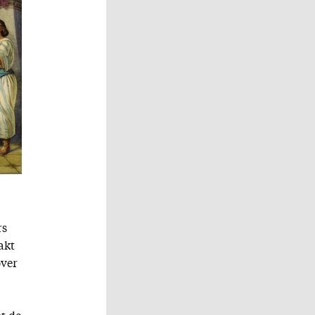
rs
akt
over