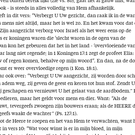
en buiten bereik lijkt (zie vs. 8b), gaat het al gauw mis, wa
ok - is steeds in alles volledig van Hem afhankelijk.
ft in dit vers: “Verbergt U Uw gezicht, dan raak ik in de war
s mens niet altijd, maar het is wel zo. En het kwam voor dat
Zijn aangezicht verborg voor Israël als het weer eens op de
s er koningen waren die ‘slecht waren in de ogen van de
an kon het gebeuren dat het in het land - ‘overvloeiende va
ar lang niet regende; in 1 Koningen 17:1 zegt de profeet Elia:
w of regen komen, behalve op mijn woord“. En dan, na de d
omt er weer overvloedige regen (1 Kon. 18:1).
aar ook over: “Verbergt U Uw aangezicht, zij worden door sch
dem weg, zij geven de geest en keren tot hun stof. Zendt 
ij geschapen en vernieuwt U het gelaat van de aardbodem.” 
eedieren, maar het geldt voor mens en dier. Want: “Als de
uwt, tevergeefs zwoegen zijn bouwers eraan; als de HEERE 
geefs waakt de wachter” (Ps. 127:1).
 tot de Heere te roepen en het van Hem te verwachten, want 
 in vers 10: “Wat voor winst is er in mijn bloed, in mijn