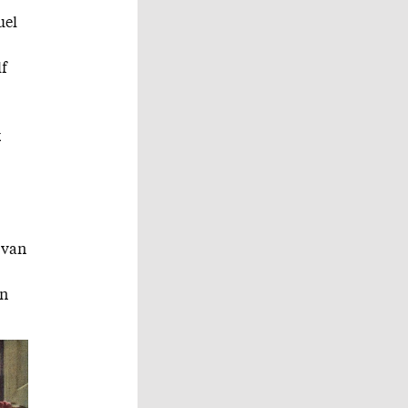
uel
lf
k
 van
en