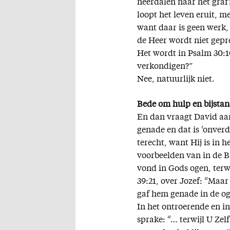
neerdalen naar het graf?
loopt het leven eruit, me
want daar is geen werk, 
de Heer wordt niet gepre
Het wordt in Psalm 30:1
verkondigen?”
Nee, natuurlijk niet.
Bede om hulp en bijsta
En dan vraagt David aan
genade en dat is ‘onverd
terecht, want Hij is in 
voorbeelden van in de Bi
vond in Gods ogen, terwi
39:21, over Jozef: “Maa
gaf hem genade in de og
In het ontroerende en i
sprake: “… terwijl U Zel