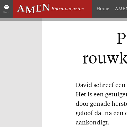
Bijbelmagazine
Home
AMEN
Menu
Artikelen
Over 
P
Home
Abonneme
AMEN Actueel
Geschenk
rouwk
Zoek in alle artikelen
Proefnum
Twitter
Steun AM
Facebook
Missie
David schreef een 
Het is een getuig
door genade herste
geloof dat na een
aankondigt.