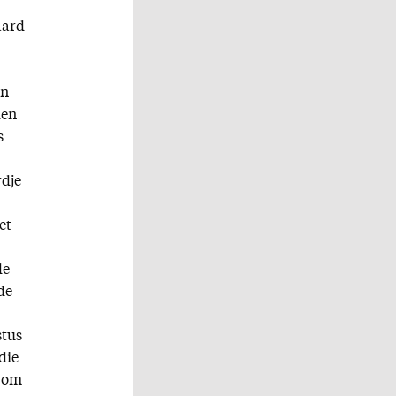
aard
en
den
s
rdje
et
de
de
stus
die
arom