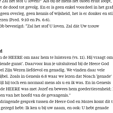
 Zal het stof U loven?“ Als bij de mens het bloed eruit loopt,
t de dood tot gevolg. En er is geen enkel voordeel in het graf
geen overleg, geen kennis of wijsheid, het is er donker en sti
zen (Pred. 9:10 en Ps. 6:6).
0b bevestigd: “Zal het stof U loven. Zal dát Uw trouw
nd
 de HEERE om naar hem te luisteren (vs. 11). Hij vraagt om
iende gunst’. Daarvoor kun je uitsluitend bij de Heere God
heel Zijn Wezen liefdevol en genadig. We vinden daar vele
jbel. Zoals in Genesis 6:8 waar we lezen dat Noach ‘genade’
jl hij toch een normaal mens als u en ik was. En in Genesis
r de HEERE was met Jozef en bewees hem goedertierenheid; 
en van het hoofd van de gevangenis.”
ndringende gesprek tussen de Heere God en Mozes komt dit t
f gezegd hebt: Ik ken u bij uw naam, en ook: U hebt genade