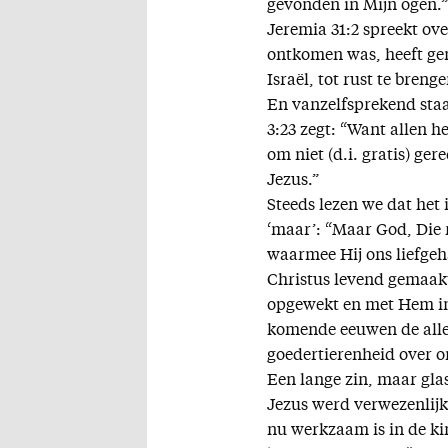
gevonden in Mijn ogen.”
Jeremia 31:2 spreekt ov
ontkomen was, heeft ge
Israël, tot rust te brenge
En vanzelfsprekend sta
3:23 zegt: “Want allen 
om niet (d.i. gratis) ge
Jezus.”
Steeds lezen we dat het 
‘maar’: “Maar God, Die r
waarmee Hij ons liefgeh
Christus levend gemaakt
opgewekt en met Hem in 
komende eeuwen de alles
goedertierenheid over on
Een lange zin, maar glas
Jezus werd verwezenlijkt
nu werkzaam is in de k