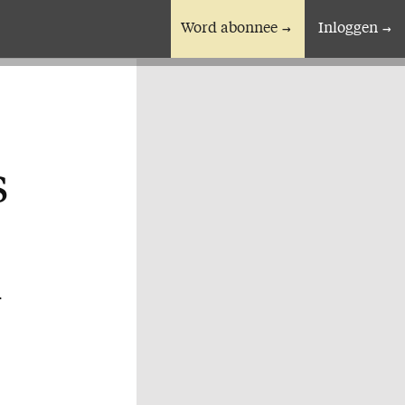
Word abonnee
Inloggen
En verder
Bijbelstudieagenda
s
r