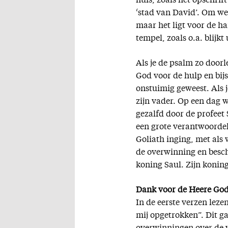
huis, zoals het opschrift
‘stad van David’. Om wel
maar het ligt voor de han
tempel, zoals o.a. blijkt 
Als je de psalm zo door
God voor de hulp en bijs
onstuimig geweest. Als 
zijn vader. Op een dag 
gezalfd door de profeet
een grote verantwoordeli
Goliath inging, met als
de overwinning en besc
koning Saul. Zijn konin
Dank voor de Heere Go
In de eerste verzen lez
mij opgetrokken”. Dit ga