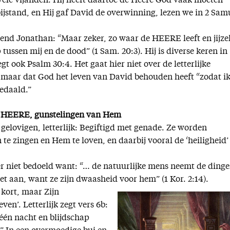
ele vijanden. Hij heeft daartoe de Heere God vaak moeten
jstand, en Hij gaf David de overwinning, lezen we in 2 Sam
iend Jonathan: “Maar zeker, zo waar de HEERE leeft en jijze
p tussen mij en de dood” (1 Sam. 20:3). Hij is diverse keren in
t ook Psalm 30:4. Het gaat hier niet over de letterlijke
, maar dat God het leven van David behouden heeft “zodat i
gedaald.”
e HEERE, gunstelingen van Hem
 gelovigen, letterlijk: Begiftigd met genade. Ze worden
e zingen en Hem te loven, en daarbij vooral de ‘heiligheid’
r niet bedoeld want: “… de natuurlijke mens neemt de ding
et aan, want ze zijn dwaasheid voor hem” (1 Kor. 2:14).
kort, maar Zijn
ven’. Letterlijk zegt vers 6b:
één nacht en blijdschap