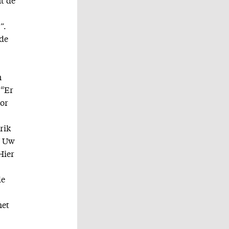
nt de
”.
 de
n
 “Er
oor
rik
U Uw
Hier
de
het