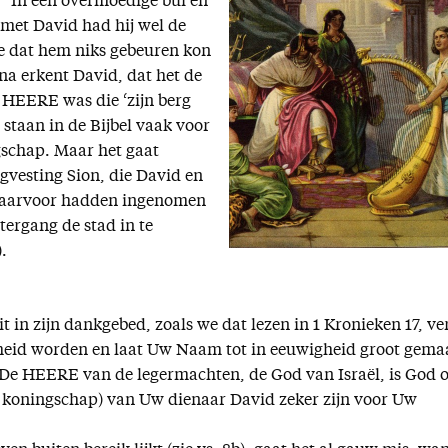
.” In een overmoedige bui en
 met David had hij wel de
e dat hem niks gebeuren kon
rna erkent David, dat het de
 HEERE was die ‘zijn berg
 staan in de Bijbel vaak voor
gschap. Maar het gaat
ergvesting Sion, die David en
 daarvoor hadden ingenomen
tergang de stad in te
.
t in zijn dankgebed, zoals we dat lezen in 1 Kronieken 17, ve
rheid worden en laat Uw Naam tot in eeuwigheid groot gema
 De HEERE van de legermachten, de God van Israël, is God 
 (= koningschap) van Uw dienaar David zeker zijn voor Uw