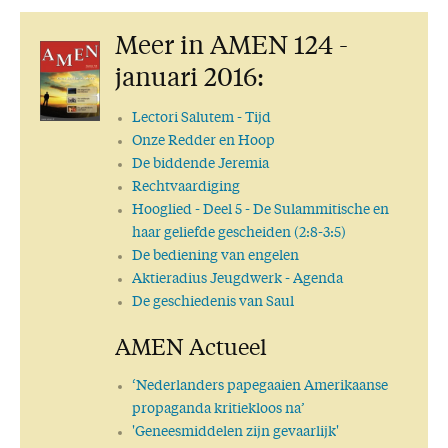
Meer in AMEN 124 -
januari 2016:
Lectori Salutem
- Tijd
Onze Redder en Hoop
De biddende Jeremia
Rechtvaardiging
Hooglied
- Deel 5 - De Sulammitische en
haar geliefde gescheiden (2:8-3:5)
De bediening van engelen
Aktieradius Jeugdwerk - Agenda
De geschiedenis van Saul
AMEN Actueel
‘Nederlanders papegaaien Amerikaanse
propaganda kritiekloos na’
'Geneesmiddelen zijn gevaarlijk'