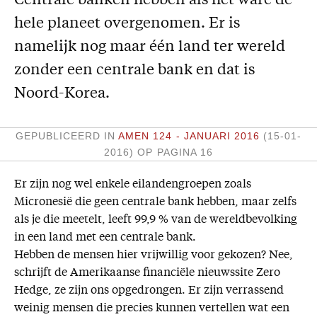
Centrale banken hebben als het ware de
Missie
hele planeet overgenomen. Er is
namelijk nog maar één land ter wereld
Service
zonder een centrale bank en dat is
Adreswijziging
Noord-Korea.
Nabestellen
Vragen en opmerkingen
GEPUBLICEERD IN
AMEN 124 - JANUARI 2016
(15-01-
2016)
OP PAGINA 16
En verder
Bijbelstudieagenda
Er zijn nog wel enkele eilandengroepen zoals
Micronesië die geen centrale bank hebben, maar zelfs
als je die meetelt, leeft 99,9 % van de wereldbevolking
in een land met een centrale bank.
Hebben de mensen hier vrijwillig voor gekozen? Nee,
schrijft de Amerikaanse financiële nieuwssite Zero
Hedge, ze zijn ons opgedrongen. Er zijn verrassend
weinig mensen die precies kunnen vertellen wat een