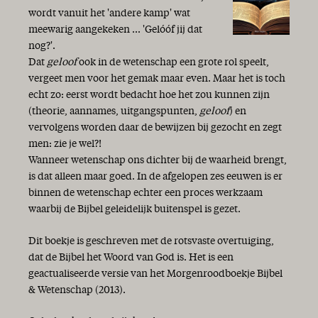
wordt vanuit het 'andere kamp' wat
meewarig aangekeken ... 'Gelóóf jij dat
nog?'.
Dat
geloof
ook in de wetenschap een grote rol speelt,
vergeet men voor het gemak maar even. Maar het is toch
echt zo: eerst wordt bedacht hoe het zou kunnen zijn
(theorie, aannames, uitgangspunten,
geloof
) en
vervolgens worden daar de bewijzen bij gezocht en zegt
men: zie je wel?!
Wanneer wetenschap ons dichter bij de waarheid brengt,
is dat alleen maar goed. In de afgelopen zes eeuwen is er
binnen de wetenschap echter een proces werkzaam
waarbij de Bijbel geleidelijk buitenspel is gezet.
Dit boekje is geschreven met de rotsvaste overtuiging,
dat de Bijbel het Woord van God is. Het is een
geactualiseerde versie van het Morgenroodboekje Bijbel
& Wetenschap (2013).