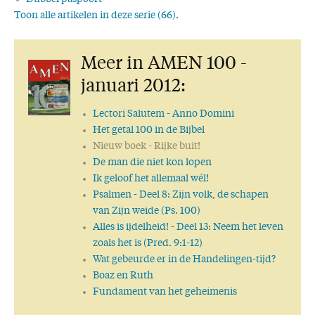
Toon alle artikelen in deze serie (66).
Nieuw bij Everread Uitgevers
Nieuw: Van Huis tot Huis
Meer in AMEN 100 -
Nieuw boek over HANDELINGEN
Nieuw: Het boek Handelingen
januari 2012:
Nieuw boek: Alles is zinloos!
Nieuw boek: SIMSON
Lectori Salutem
- Anno Domini
Nieuw boek: IK BEN DE DEUR
Het getal 100 in de Bijbel
SCHATTEN UIT GODS WOORD - 2
Nieuw boek
- Rijke buit!
Nieuw boek: De heerlijkheid van de HEERE
De man die niet kon lopen
Everread Boeken - Nieuw!
Ik geloof het allemaal wél!
Psalm 80 – Een dringende bede tot de Herder van Israël
Psalmen
- Deel 8: Zijn volk, de schapen
Acht gelijkenissen over het Koninkrijk der hemelen
van Zijn weide (Ps. 100)
De gezonde leer - De brief van Paulus aan Titus
Alles is ijdelheid!
- Deel 13: Neem het leven
Petrus, mens & apostel
zoals het is (Pred. 9:1-12)
Twaalf unieke gelijkenissen
Wat gebeurde er in de Handelingen-tijd?
Het Kind en de kinderen
Boaz en Ruth
De SPRUIT
Fundament van het geheimenis
Schatten uit Gods Woord