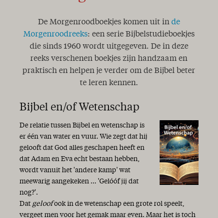
De sabbat
Door het geloof
De Morgenroodboekjes komen uit in
de
Uit het hart
Van hemelvaart naar wederkomst
Morgenroodreeks
: een serie Bijbelstudieboekjes
De samengestelde Namen van de HEERE
die sinds 1960 wordt uitgegeven. De in deze
De richteren
reeks verschenen boekjes zijn handzaam en
LEVEND WATER
praktisch en helpen je verder om de Bijbel beter
DAGboek - kort én krachtig
te leren kennen.
"Zoon" in het Oude Testament
Belangrijke toespraken in de Bijbel
Bijbel en/of Wetenschap
WAT IS WIJSHEID?
Het Wonder van het Zaad
De relatie tussen Bijbel en wetenschap is
Van kruis naar kroon
er één van water en vuur. Wie zegt dat hij
De levende Steen
gelooft dat God alles geschapen heeft en
Bagage voor onderweg
dat Adam en Eva echt bestaan hebben,
Tweemaal bij name genoemd
wordt vanuit het 'andere kamp' wat
Het Wonder van het Licht
meewarig aangekeken ... 'Gelóóf jij dat
BIJBEL en/of WETENSCHAP
nog?'.
Psalm 4 – Een avondlied
Dat
geloof
ook in de wetenschap een grote rol speelt,
vergeet men voor het gemak maar even. Maar het is toch