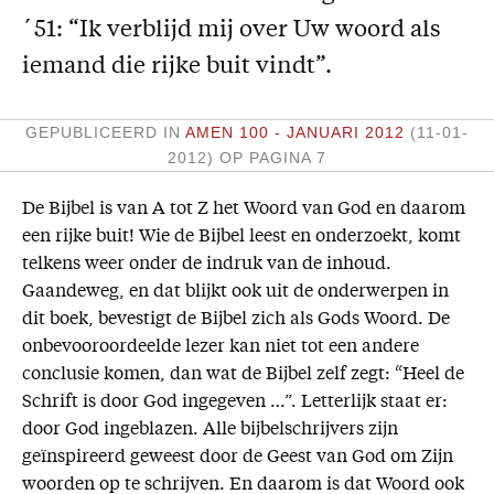
´51: “Ik verblijd mij over Uw woord als
Missie
iemand die rijke buit vindt”.
Service
Adreswijziging
GEPUBLICEERD IN
AMEN 100 - JANUARI 2012
(11-01-
Nabestellen
2012)
OP PAGINA 7
Vragen en opmerkingen
De Bijbel is van A tot Z het Woord van God en daarom
een rijke buit! Wie de Bijbel leest en onderzoekt, komt
En verder
telkens weer onder de indruk van de inhoud.
Bijbelstudieagenda
Gaandeweg, en dat blijkt ook uit de onderwerpen in
dit boek, bevestigt de Bijbel zich als Gods Woord. De
onbevooroordeelde lezer kan niet tot een andere
conclusie komen, dan wat de Bijbel zelf zegt: “Heel de
Schrift is door God ingegeven …”. Letterlijk staat er:
door God ingeblazen. Alle bijbelschrijvers zijn
geïnspireerd geweest door de Geest van God om Zijn
woorden op te schrijven. En daarom is dat Woord ook