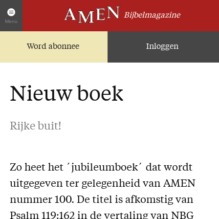
Bijbelmagazine
Menu
Word abonnee
Inloggen
Artikelen
Home
AMEN Actueel
Nieuw boek
Zoek in alle artikelen
Twitter
Rijke buit!
Facebook
Over AMEN
Zo heet het ´jubileumboek´ dat wordt
Abonnementen
uitgegeven ter gelegenheid van AMEN
Geschenkabonnement
nummer 100. De titel is afkomstig van
Proefnummer AMEN
Psalm 119:162 in de vertaling van NBG
Steun AMEN