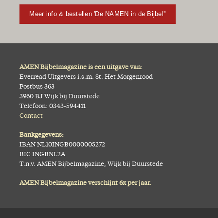
Meer info & bestellen 'De NAMEN in de Bijbel''
AMEN Bijbelmagazine is een uitgave van:
Everread Uitgevers i.s.m. St. Het Morgenrood
Postbus 363
3960 BJ Wijk bij Duurstede
Telefoon: 0343-594411
Contact
Bankgegevens:
IBAN NL10INGB0000005272
BIC INGBNL2A
T.n.v. AMEN Bijbelmagazine, Wijk bij Duurstede
AMEN Bijbelmagazine verschijnt 6x per jaar.