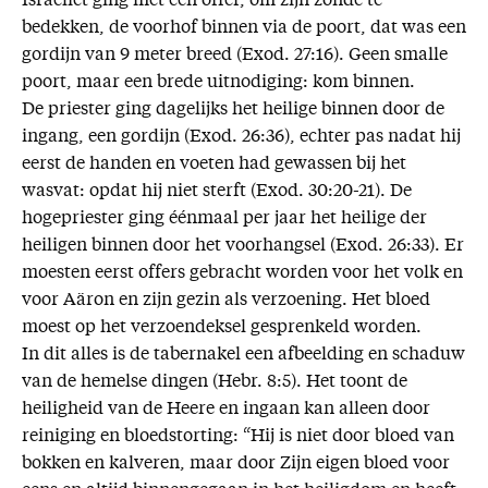
Israëliet ging met een offer, om zijn zonde te
bedekken, de voorhof binnen via de poort, dat was een
gordijn van 9 meter breed (Exod. 27:16). Geen smalle
poort, maar een brede uitnodiging: kom binnen.
De priester ging dagelijks het heilige binnen door de
ingang, een gordijn (Exod. 26:36), echter pas nadat hij
eerst de handen en voeten had gewassen bij het
wasvat: opdat hij niet sterft (Exod. 30:20-21). De
hogepriester ging éénmaal per jaar het heilige der
heiligen binnen door het voorhangsel (Exod. 26:33). Er
moesten eerst offers gebracht worden voor het volk en
voor Aäron en zijn gezin als verzoening. Het bloed
moest op het verzoendeksel gesprenkeld worden.
In dit alles is de tabernakel een afbeelding en schaduw
van de hemelse dingen (Hebr. 8:5). Het toont de
heiligheid van de Heere en ingaan kan alleen door
reiniging en bloedstorting: “Hij is niet door bloed van
bokken en kalveren, maar door Zijn eigen bloed voor