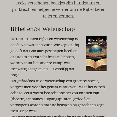
reeks verschenen boekjes zijn handzaam en
praktisch en helpen je verder om de Bijbel beter
te leren kennen.
Bijbel en/of Wetenschap
De relatie tussen Bijbel en wetenschap is
er één van water en vuur. Wie zegt dat hij
gelooft dat God alles geschapen heeft en
dat Adam en Eva echt bestaan hebben,
wordt vanuit het 'andere kamp' wat
meewarig aangekeken ... 'Gelóóf jij dat
nog?'.
Dat
geloof
ook in de wetenschap een grote rol speelt,
vergeet men voor het gemak maar even. Maar het is toch
echt zo: eerst wordt bedacht hoe het zou kunnen zijn
(theorie, aannames, uitgangspunten,
geloof
) en
vervolgens worden daar de bewijzen bij gezocht en zegt
men: zie je wel?!