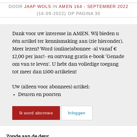
DOOR
JAAP WOLS
IN
AMEN 164 - SEPTEMBER 2022
Missie
(16-09-2022)
OP PAGINA 30
Service
Dank voor uw interesse in AMEN. Wij bieden u
Adreswijziging
één artikel ter kennismaking aan (zie hieronder).
Nabestellen
Meer lezen? Word (online)abonnee -al vanaf €
Vragen en opmerkingen
12,00 per jaar!- en ontvang gratis e-book ‘Genade
om van te leven’. U hebt dan volledige toegang
En verder
tot meer dan 1500 artikelen!
Bijbelstudieagenda
Uw (alleen voor abonnees) artikel:
Deuren en poorten
Ik word abonnee
Inloggen
Zonde aan de deur