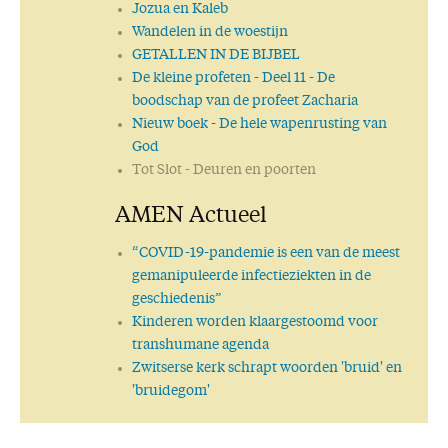
De Naam aanroepen
Jozua en Kaleb
Gelukkig
Wandelen in de woestijn
Beijver u
GETALLEN IN DE BIJBEL
Welbehagen
De kleine profeten
- Deel 11 - De
Verloochenen
boodschap van de profeet Zacharia
Moed en bemoediging
Nieuw boek
- De hele wapenrusting van
De Allerhoogste
God
Nabij
Tot Slot
- Deuren en poorten
Zie, hier ben ik!
AMEN Actueel
Bedroefd
Zonder en loos
“COVID-19-pandemie is een van de meest
Van schaduw naar werkelijkheid
gemanipuleerde infectieziekten in de
geschiedenis”
Kinderen worden klaargestoomd voor
transhumane agenda
Zwitserse kerk schrapt woorden 'bruid' en
'bruidegom'