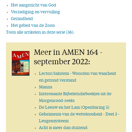
Het aangezicht van God
Verzadiging en vervulling
Gezindheid
Het gebed van de Zoon
Toon alle artikelen in deze serie (36).
Goud
Ontferming!
Meer in AMEN 164 -
Troost
Verwachting
september 2022:
Kennis
Deuren en poorten
Lectori Salutem
- Woorden van waarheid
Hout en kruis
en gezond verstand
Niet alleen, maar samen
Manna
Freedom of speech!
Interessante Bijbelstudieboekjes uit de
Verborgen
Morgenrood-reeks
Wandelen op de levensweg
De Leeuw en het Lam (Openbaring 5)
Zon(licht)
Geheimenis van de wetteloosheid
- Deel 3 -
Kaleb
Leugensysteem
Overdenken!
Acht is meer dan duizend