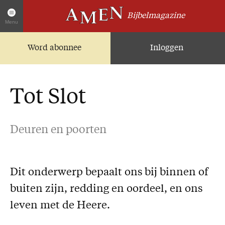
Bijbelmagazine
Menu
Word abonnee
Inloggen
Artikelen
Home
AMEN Actueel
Tot Slot
Zoek in alle artikelen
Twitter
Deuren en poorten
Facebook
Over AMEN
Dit onderwerp bepaalt ons bij binnen of
Abonnementen
buiten zijn, redding en oordeel, en ons
Geschenkabonnement
leven met de Heere.
Proefnummer AMEN
Steun AMEN