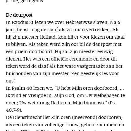
(stille) getuigenis.
De deurpost
In Exodus 21 lezen we over Hebreeuwse slaven. Na 6
jaar dienst mag de slaaf als vrij man vertrekken. Als
hij zijn meester liefhad, kon hij er voor kiezen om slaaf
te blijven. Als teken werd zijn oor bij de deurpost met
een priem doorboord. Hij zal zijn meester eeuwig
dienen. Het was een officiële ceremonie en door dit
teken werd de slaaf als het ware vastgemaakt aan het
huishouden van zijn meester. Een geestelijk les voor
ons!
In Psalm 40 lezen we: "U hebt Mijn oren doorboord; …
Ik vind er vreugde in, Mijn God, om Uw welbehagen te
doen; Uw wet draag Ik diep in Mijn binnenste" (Ps.
40:7-9).
Dé Dienstknecht liet Zijn oren (meervoud) doorboren,
als een teken van volledige trouw, gehoorzaamheid en