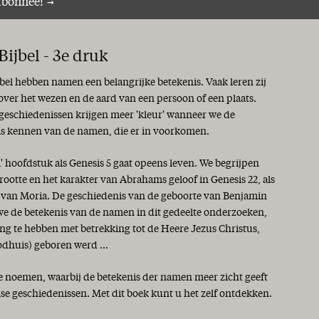
abonnee!
ijbel - 3e druk
jbel hebben namen een belangrijke betekenis. Vaak leren zij
 over het wezen en de aard van een persoon of een plaats.
 geschiedenissen krijgen meer 'kleur' wanneer we de
is kennen van de namen, die er in voorkomen.
i' hoofdstuk als Genesis 5 gaat opeens leven. We begrijpen
rootte en het karakter van Abrahams geloof in Genesis 22, als
s van Moria. De geschiedenis van de geboorte van Benjamin
 we de betekenis van de namen in dit gedeelte onderzoeken,
ng te hebben met betrekking tot de Heere Jezus Christus,
odhuis) geboren werd ...
te noemen, waarbij de betekenis der namen meer zicht geeft
lse geschiedenissen. Met dit boek kunt u het zelf ontdekken.