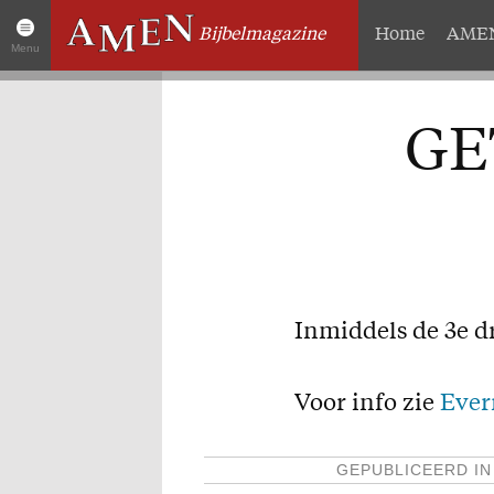
Bijbelmagazine
Home
AMEN
Menu
Artikelen
Over 
GE
Home
Abonneme
AMEN Actueel
Geschenk
Zoek in alle artikelen
Proefnum
Twitter
Steun AM
Facebook
Missie
Inmiddels de 3e d
Voor info zie
Ever
GEPUBLICEERD I