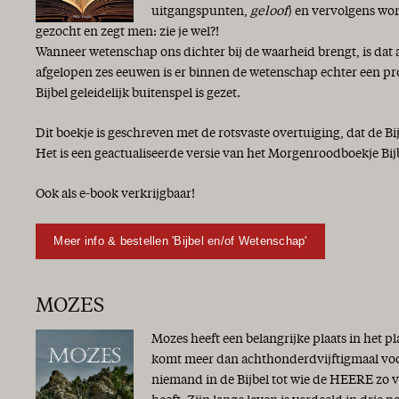
uitgangspunten,
geloof
) en vervolgens wor
gezocht en zegt men: zie je wel?!
Wanneer wetenschap ons dichter bij de waarheid brengt, is dat 
afgelopen zes eeuwen is er binnen de wetenschap echter een p
Bijbel geleidelijk buitenspel is gezet.
Dit boekje is geschreven met de rotsvaste overtuiging, dat de Bi
Het is een geactualiseerde versie van het Morgenroodboekje Bij
Ook als e-book verkrijgbaar!
Meer info & bestellen 'Bijbel en/of Wetenschap'
MOZES
Mozes heeft een belangrijke plaats in het p
komt meer dan achthonderdvijftigmaal voor 
niemand in de Bijbel tot wie de HEERE zo 