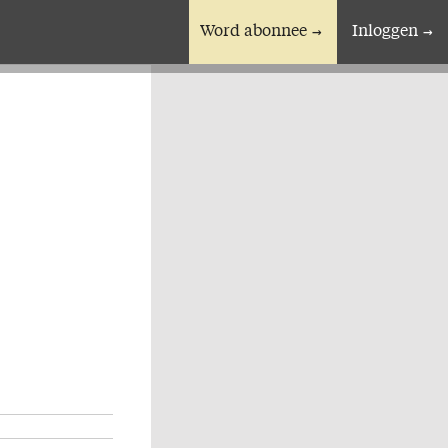
Word abonnee
Inloggen
En verder
Bijbelstudieagenda