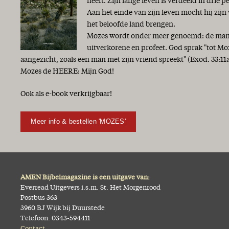
heeft. Zijn lange leven is verdeeld in drie p
Aan het einde van zijn leven mocht hij zijn
het beloofde land brengen.
Mozes wordt onder meer genoemd: de man G
uitverkorene en profeet. God sprak "tot Mo
aangezicht, zoals een man met zijn vriend spreekt" (Exod. 33:
Mozes de HEERE: Mijn God!
Ook als e-book verkrijgbaar!
Meer info & bestellen 'MOZES'
AMEN Bijbelmagazine is een uitgave van:
Everread Uitgevers i.s.m. St. Het Morgenrood
Postbus 363
3960 BJ Wijk bij Duurstede
Telefoon: 0343-594411
Contact