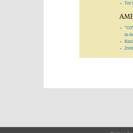
Tot 
AME
“COV
in d
Kin
Zwit