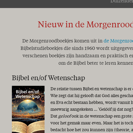
Duizenden
Nieuw in de Morgenroo
De Morgenroodboekjes komen uit in
de Morgenro
Bijbelstudieboekjes die sinds 1960 wordt uitgegeve
verschenen boekjes zijn handzaam en praktisch en
om de Bijbel beter te leren kennen
Bijbel en/of Wetenschap
De relatie tussen Bijbel en wetenschap is er
Wie zegt dat hij gelooft dat God alles gesc
en Eva echt bestaan hebben, wordt vanuit 
meewarig aangekeken ... 'Gelóóf jij dat nog?
Dat
geloof
ook in de wetenschap een grote r
voor het gemak maar even. Maar het is toch
bedacht hoe het zou kunnen zijn (theorie,