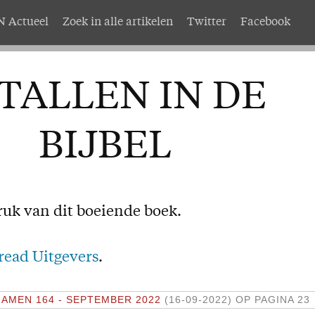
 Actueel
Zoek in alle artikelen
Twitter
Facebook
AMEN
Service
TALLEN IN DE
nten
Adreswijziging
abonnement
Nabestellen
BIJBEL
mer AMEN
Vragen en opmerkingen
EN
ruk van dit boeiende boek.
read Uitgevers
.
N
AMEN 164 - SEPTEMBER 2022
(16-09-2022)
OP PAGINA 23