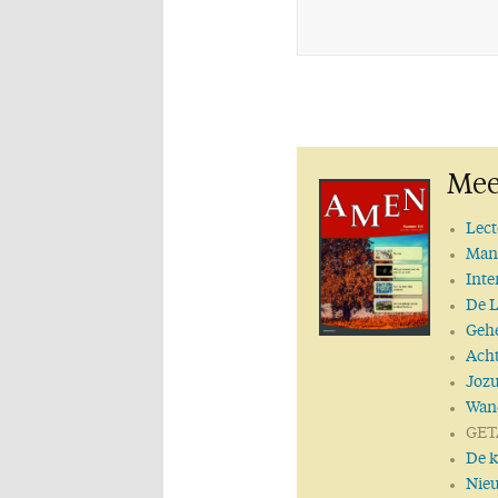
Mee
Lect
Man
Inte
De L
Gehe
Acht
Jozu
Wand
GET
De k
Nie