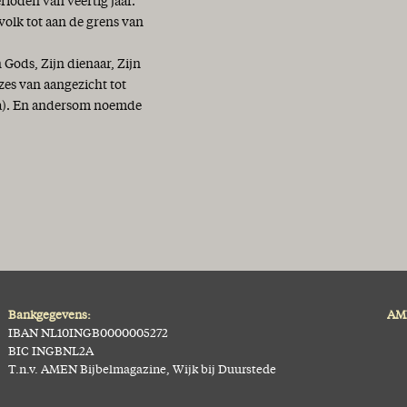
erioden van veertig jaar.
 volk tot aan de grens van
ods, Zijn dienaar, Zijn
zes van aangezicht tot
11a). En andersom noemde
Bankgegevens:
AME
IBAN NL10INGB0000005272
BIC INGBNL2A
T.n.v. AMEN Bijbelmagazine, Wijk bij Duurstede