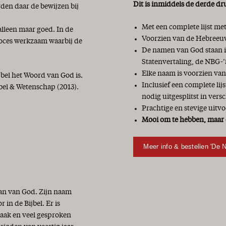
Dit is inmiddels de derde dr
den daar de bewijzen bij
Met een complete lijst m
alleen maar goed. In de
Voorzien van de Hebreeuw
roces werkzaam waarbij de
De namen van God staan in
Statenvertaling, de NBG-’
Elke naam is voorzien van
jbel het Woord van God is.
Inclusief een complete li
bel & Wetenschap (2013).
nodig uitgesplitst in vers
Prachtige en stevige uitvo
Mooi om te hebben, maar 
Meer info & bestellen 'De 
lan van God. Zijn naam
in de Bijbel. Er is
vaak en veel gesproken