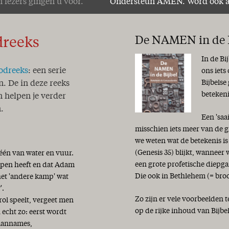
 lezers gingen u voor.
Ondersteun AMEN. Word ook 
De NAMEN in de B
dreeks
In de Bi
odreeks
: een serie
ons iets
Bijbelse
n. De in deze reeks
beteken
 helpen je verder
.
Een 'saa
misschien iets meer van de g
we weten wat de betekenis i
(Genesis 35) blijkt, wanneer
 één van water en vuur.
een grote profetische diepga
hapen heeft en dat Adam
Die ook in Bethlehem (= bro
het 'andere kamp' wat
'.
Zo zijn er vele voorbeelden 
ol speelt, vergeet men
op de rijke inhoud van Bijbe
 echt zo: eerst wordt
 aannames,