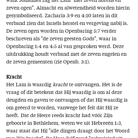
want Johannes zag het Lam "met zeven horens en
zeven ogen". Almacht en alwetendheid worden hierin
gesymboliseerd. Zacharia 3:9 en 4:10 laten in dit
verband zien dat Israëls herstel en vergeving nabij is.
De zeven ogen worden in Openbaring 5:7 verder
beschreven als "de zeven geesten Gods", waar in
Openbaring 1:4 en 4:5 al van gesproken werd. Deze
uitdrukking houdt verband met de zeven engelen en
de zeven gemeenten (zie Openb. 3:1).
Kracht
Het Lam is waardig
kracht
te ontvangen. Het is de
vraag of dit betekent dat Hij waardig is om al deze
deugden en gaven te ontvangen of dat Hij waardig is
om geëerd te worden, vanwege het feit dát Hij ze
heeft. Dat de Heere reeds kracht had vóór Zijn
geboorte in Bethlehem, weten we uit Hebreeën 1:3,
waar staat dat Hij "alle dingen draagt door het Woord