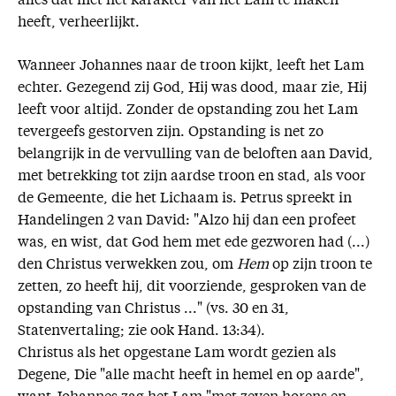
alles dat met het karakter van het Lam te maken
heeft, verheerlijkt.
Wanneer Johannes naar de troon kijkt, leeft het Lam
echter. Gezegend zij God, Hij was dood, maar zie, Hij
leeft voor altijd. Zonder de opstanding zou het Lam
tevergeefs gestorven zijn. Opstanding is net zo
belangrijk in de vervulling van de beloften aan David,
met betrekking tot zijn aardse troon en stad, als voor
de Gemeente, die het Lichaam is. Petrus spreekt in
Handelingen 2 van David: "Alzo hij dan een profeet
was, en wist, dat God hem met ede gezworen had (...)
den Christus verwekken zou, om
Hem
op zijn troon te
zetten, zo heeft hij, dit voorziende, gesproken van de
opstanding van Christus ..." (vs. 30 en 31,
Statenvertaling; zie ook Hand. 13:34).
Christus als het opgestane Lam wordt gezien als
Degene, Die "alle macht heeft in hemel en op aarde",