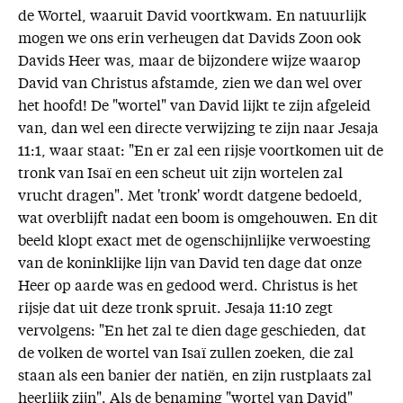
de Wortel, waaruit David voortkwam. En natuurlijk
mogen we ons erin verheugen dat Davids Zoon ook
Davids Heer was, maar de bijzondere wijze waarop
David van Christus afstamde, zien we dan wel over
het hoofd! De "wortel" van David lijkt te zijn afgeleid
van, dan wel een directe verwijzing te zijn naar Jesaja
11:1, waar staat: "En er zal een rijsje voortkomen uit de
tronk van Isaï en een scheut uit zijn wortelen zal
vrucht dragen". Met 'tronk' wordt datgene bedoeld,
wat overblijft nadat een boom is omgehouwen. En dit
beeld klopt exact met de ogenschijnlijke verwoesting
van de koninklijke lijn van David ten dage dat onze
Heer op aarde was en gedood werd. Christus is het
rijsje dat uit deze tronk spruit. Jesaja 11:10 zegt
vervolgens: "En het zal te dien dage geschieden, dat
de volken de wortel van Isaï zullen zoeken, die zal
staan als een banier der natiën, en zijn rustplaats zal
heerlijk zijn". Als de benaming "wortel van David"