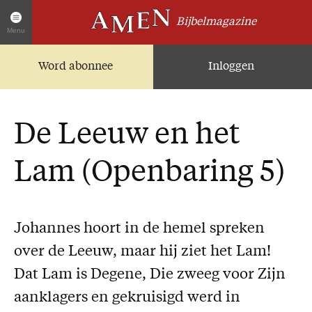
Bijbelmagazine
Menu
Word abonnee
Inloggen
Artikelen
Home
AMEN Actueel
De Leeuw en het
Zoek in alle artikelen
Twitter
Lam (Openbaring 5)
Facebook
Over AMEN
Johannes hoort in de hemel spreken
Abonnementen
over de Leeuw, maar hij ziet het Lam!
Geschenkabonnement
Dat Lam is Degene, Die zweeg voor Zijn
Proefnummer AMEN
aanklagers en gekruisigd werd in
Steun AMEN