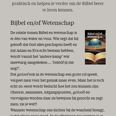
praktisch en helpen je verder om de Bijbel beter
te leren kennen.
Bijbel en/of Wetenschap
De relatie tussen Bijbel en wetenschap is
er één van water en vuur. Wie zegt dat hij
gelooft dat God alles geschapen heeft en
dat Adam en Eva echt bestaan hebben,
wordt vanuit het 'andere kamp' wat
meewarig aangekeken ... 'Gelóóf jij dat
nog?'.
Dat
geloof
ook in de wetenschap een grote rol speelt,
vergeet men voor het gemak maar even. Maar het is toch
echt zo: eerst wordt bedacht hoe het zou kunnen zijn
(theorie, aannames, uitgangspunten,
geloof
) en
vervolgens worden daar de bewijzen bij gezocht en zegt
men: zie je wel?!
Wanneer wetenschap ons dichter bij de waarheid brengt,