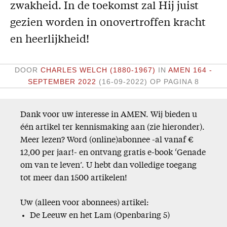
zwakheid. In de toekomst zal Hij juist
Missie
gezien worden in onovertroffen kracht
Service
en heerlijkheid!
Adreswijziging
DOOR
CHARLES WELCH (1880-1967)
IN
AMEN 164 -
Nabestellen
SEPTEMBER 2022
(16-09-2022)
OP PAGINA 8
Vragen en opmerkingen
En verder
Dank voor uw interesse in AMEN. Wij bieden u
één artikel ter kennismaking aan (zie hieronder).
Bijbelstudieagenda
Meer lezen? Word (online)abonnee -al vanaf €
12,00 per jaar!- en ontvang gratis e-book ‘Genade
om van te leven’. U hebt dan volledige toegang
tot meer dan 1500 artikelen!
Uw (alleen voor abonnees) artikel:
De Leeuw en het Lam (Openbaring 5)