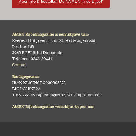
Meer info & bestellen 'De NAMEN in de Bijbel''
AMEN Bijbelmagazine is een uitgave van:
Everread Uitgevers i.s.m. St. Het Morgenrood
Postbus 363
3960 BJ Wijk bij Duurstede
Telefoon: 0343-594411
Contact
Bankgegevens:
IBAN NL10INGB0000005272
BIC INGBNL2A
T.n.v. AMEN Bijbelmagazine, Wijk bij Duurstede
AMEN Bijbelmagazine verschijnt 6x per jaar.