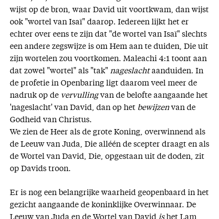
wijst op de bron, waar David uit voortkwam, dan wijst
ook "wortel van Isaï" daarop. Iedereen lijkt het er
echter over eens te zijn dat "de wortel van Isaï" slechts
een andere zegswijze is om Hem aan te duiden, Die uit
zijn wortelen zou voortkomen. Maleachi 4:1 toont aan
dat zowel "wortel" als "tak"
nageslacht
aanduiden. In
de profetie in Openbaring ligt daarom veel meer de
nadruk op de
vervulling
van de belofte aangaande het
'nageslacht' van David, dan op het
bewijzen
van de
Godheid van Christus.
We zien de Heer als de grote Koning, overwinnend als
de Leeuw van Juda, Die alléén de scepter draagt en als
de Wortel van David, Die, opgestaan uit de doden, zit
op Davids troon.
Er is nog een belangrijke waarheid geopenbaard in het
gezicht aangaande de koninklijke Overwinnaar. De
Leeuw van Juda en de Wortel van David
is
het Lam