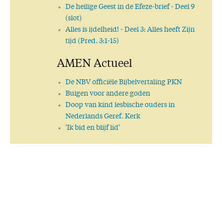
Column MN 99 - Rustdag
De heilige Geest in de Efeze-brief
- Deel 9
(slot)
Alles is ijdelheid!
- Deel 3: Alles heeft Zijn
tijd (Pred. 3:1-15)
AMEN Actueel
De NBV officiële Bijbelvertaling PKN
Buigen voor andere goden
Doop van kind lesbische ouders in
Nederlands Geref. Kerk
'Ik bid en blijf lid'