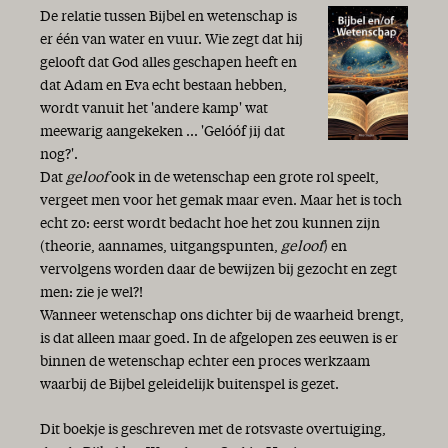
De relatie tussen Bijbel en wetenschap is
er één van water en vuur. Wie zegt dat hij
gelooft dat God alles geschapen heeft en
dat Adam en Eva echt bestaan hebben,
wordt vanuit het 'andere kamp' wat
meewarig aangekeken ... 'Gelóóf jij dat
nog?'.
Dat
geloof
ook in de wetenschap een grote rol speelt,
vergeet men voor het gemak maar even. Maar het is toch
echt zo: eerst wordt bedacht hoe het zou kunnen zijn
(theorie, aannames, uitgangspunten,
geloof
) en
vervolgens worden daar de bewijzen bij gezocht en zegt
men: zie je wel?!
Wanneer wetenschap ons dichter bij de waarheid brengt,
is dat alleen maar goed. In de afgelopen zes eeuwen is er
binnen de wetenschap echter een proces werkzaam
waarbij de Bijbel geleidelijk buitenspel is gezet.
Dit boekje is geschreven met de rotsvaste overtuiging,