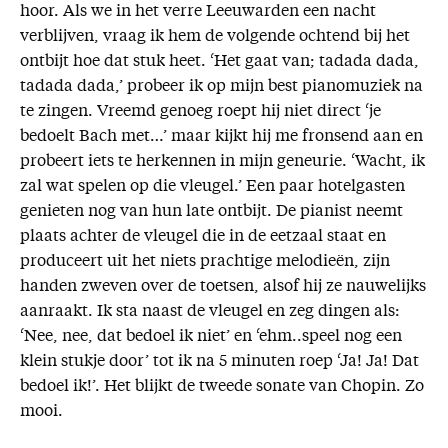
hoor. Als we in het verre Leeuwarden een nacht
verblijven, vraag ik hem de volgende ochtend bij het
ontbijt hoe dat stuk heet. ‘Het gaat van; tadada dada,
tadada dada,’ probeer ik op mijn best pianomuziek na
te zingen. Vreemd genoeg roept hij niet direct ‘je
bedoelt Bach met…’ maar kijkt hij me fronsend aan en
probeert iets te herkennen in mijn geneurie. ‘Wacht, ik
zal wat spelen op die vleugel.’ Een paar hotelgasten
genieten nog van hun late ontbijt. De pianist neemt
plaats achter de vleugel die in de eetzaal staat en
produceert uit het niets prachtige melodieën, zijn
handen zweven over de toetsen, alsof hij ze nauwelijks
aanraakt. Ik sta naast de vleugel en zeg dingen als:
‘Nee, nee, dat bedoel ik niet’ en ‘ehm..speel nog een
klein stukje door’ tot ik na 5 minuten roep ‘Ja! Ja! Dat
bedoel ik!’. Het blijkt de tweede sonate van Chopin. Zo
mooi.