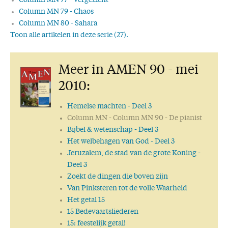
Column MN 77 - Vergezicht
Column MN 79 - Chaos
Column MN 80 - Sahara
Toon alle artikelen in deze serie (27).
Column MN 81 - De waarheid van iets
Column MN 82 - Zo min mogelijk dwalen
Meer in AMEN 90 - mei
Column MN 83 - Uit en thuis
Column MN 84 - Golfplaten daken
2010:
Column MN 85 - Kunst in het park
Column MN 86 - Een vrijwilliger
Hemelse machten
- Deel 3
Column MN 87 - Daar waar woud en water elkaar ontmoeten
Column MN
- Column MN 90 - De pianist
Column MN 89 - De grote, lege kerk
Bijbel & wetenschap
- Deel 3
Column MN 90 - De pianist
Het welbehagen van God
- Deel 3
Column MN 91 - Motiverende woorden
Jeruzalem, de stad van de grote Koning
-
Column MN 92 - Droom groot
Deel 3
Column MN 93 - Amsterdamseraceweg
Zoekt de dingen die boven zijn
Column MN 94 - Woordeloos verhaal
Van Pinksteren tot de volle Waarheid
Column MN 95 - Lente als belofte
Het getal 15
Column MN 97 - Burengeluk I
15 Bedevaartsliederen
Column MN 98 - Burengeluk II
15: feestelijk getal!