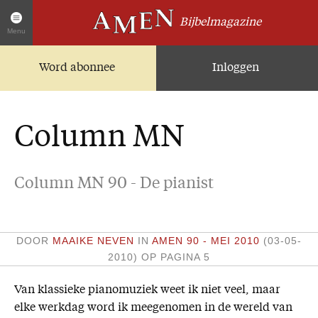
Bijbelmagazine
Menu
Word abonnee
Inloggen
Artikelen
Home
AMEN Actueel
Column MN
Zoek in alle artikelen
Twitter
Column MN 90 - De pianist
Facebook
Over AMEN
DOOR
MAAIKE NEVEN
IN
AMEN 90 - MEI 2010
(03-05-
Abonnementen
2010)
OP PAGINA 5
Geschenkabonnement
Van klassieke pianomuziek weet ik niet veel, maar
Proefnummer AMEN
elke werkdag word ik meegenomen in de wereld van
Steun AMEN