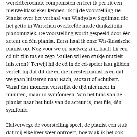
wereldberoemde componisten en leer ik per rit een
Missie
nieuwe klassieker kennen. Ik rij de voorstelling De
Pianist over het verhaal van Wladyslaw Szpilman die
Service
het getto in Warschau overleefde mede dankzij zijn
pianomuziek. De voorstelling wordt gespeeld door één
Adreswijziging
acteur en één pianist. Eerst haal ik onze Wit-Russische
Nabestellen
pianist op. Nog voor we op snelweg zijn, haalt hij een
Vragen en opmerkingen
cd uit zijn tas en zegt: ‘Zullen wij een stukje muziek
luisteren?’ Terwijl hij de cd in de cd-speler laat glijden
En verder
vertelt hij dat dit die en die meesterpianist is en dat
Bijbelstudieagenda
we gaan luisteren naar Bach, Mozart of Schubert.
Vanaf dat moment verstrijkt de tijd niet meer in
minuten, maar in symfonieën. Van het huis van de
pianist naar het huis van de acteur is, met file, één
symfonie.
Halverwege de voorstelling speelt de pianist een stuk
dat mij elke keer weer ontroert, hoe vaak ik het ook