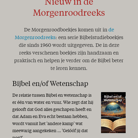
Nieuw in de
Morgenroodreeks
De Morgenroodboekjes komen uit in
de
Morgenroodreeks
: een serie Bijbelstudieboekjes
die sinds 1960 wordt uitgegeven. De in deze
reeks verschenen boekjes zijn handzaam en
praktisch en helpen je verder om de Bijbel beter
te leren kennen.
Bijbel en/of Wetenschap
De relatie tussen Bijbel en wetenschap is
er één van water en vuur. Wie zegt dat hij
gelooft dat God alles geschapen heeft en
dat Adam en Eva echt bestaan hebben,
wordt vanuit het 'andere kamp' wat
meewarig aangekeken ... 'Gelóóf jij dat