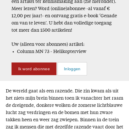
één artikel ter kennismaking aan (zie hieronder).
Missie
Meer lezen? Word (online)abonnee -al vanaf €
12,00 per jaar!- en ontvang gratis e-book ‘Genade
Service
om van te leven’. U hebt dan volledige toegang
tot meer dan 1500 artikelen!
Adreswijziging
Nabestellen
Uw (alleen voor abonnees) artikel:
Vragen en opmerkingen
Column MN 73 - Helikopterview
En verder
Ik word abonnee
Inloggen
Bijbelstudieagenda
De wereld gaat als een razende. Die zin kwam als uit
het niets mijn brein binnen toen ik vanachter het raam
de dreigende, donkere wolken de zomerse lichtblauwe
lucht zag verdringen en de bomen met hun zware
takken heen en weer zag zwiepen. Binnen in de trein
zag ik mensen die met dezelfde razende vaart door het