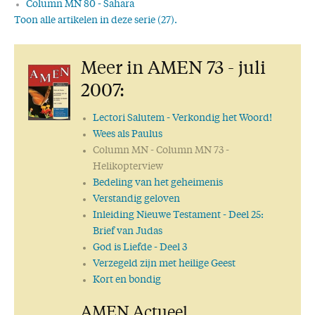
Column MN 80 - Sahara
Toon alle artikelen in deze serie (27).
Column MN 81 - De waarheid van iets
Column MN 82 - Zo min mogelijk dwalen
Meer in AMEN 73 - juli
Column MN 83 - Uit en thuis
Column MN 84 - Golfplaten daken
2007:
Column MN 85 - Kunst in het park
Column MN 86 - Een vrijwilliger
Lectori Salutem
- Verkondig het Woord!
Column MN 87 - Daar waar woud en water elkaar ontmoeten
Wees als Paulus
Column MN 89 - De grote, lege kerk
Column MN
- Column MN 73 -
Column MN 90 - De pianist
Helikopterview
Column MN 91 - Motiverende woorden
Bedeling van het geheimenis
Column MN 92 - Droom groot
Verstandig geloven
Column MN 93 - Amsterdamseraceweg
Inleiding Nieuwe Testament
- Deel 25:
Column MN 94 - Woordeloos verhaal
Brief van Judas
Column MN 95 - Lente als belofte
God is Liefde
- Deel 3
Column MN 97 - Burengeluk I
Verzegeld zijn met heilige Geest
Column MN 98 - Burengeluk II
Kort en bondig
Column MN 99 - Rustdag
AMEN Actueel