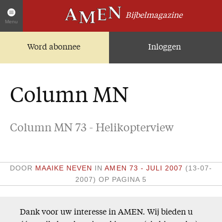
Bijbelmagazine
Menu
Word abonnee
Inloggen
Artikelen
Home
AMEN Actueel
Column MN
Zoek in alle artikelen
Twitter
Column MN 73 - Helikopterview
Facebook
Over AMEN
DOOR
MAAIKE NEVEN
IN
AMEN 73 - JULI 2007
(13-07-
Abonnementen
2007)
OP PAGINA 5
Geschenkabonnement
Proefnummer AMEN
Dank voor uw interesse in AMEN. Wij bieden u
Steun AMEN