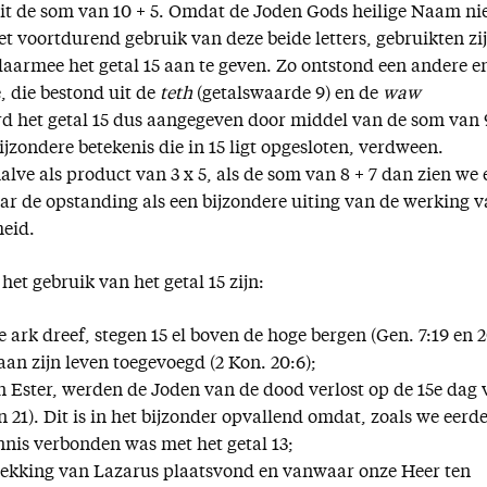
uit de som van 10 + 5. Omdat de Joden Gods heilige Naam ni
t voortdurend gebruik van deze beide letters, gebruikten zij
daarmee het getal 15 aan te geven. Zo ontstond een andere e
 die bestond uit de
teth
(getalswaarde 9) en de
waw
rd het getal 15 dus aangegeven door middel van de som van 
ijzondere betekenis die in 15 ligt opgesloten, verdween.
halve als product van 3 x 5, als de som van 8 + 7 dan zien we 
aar de opstanding als een bijzondere uiting van de werking 
heid.
et gebruik van het getal 15 zijn:
ark dreef, stegen 15 el boven de hoge bergen (Gen. 7:19 en 2
aan zijn leven toegevoegd (2 Kon. 20:6);
n Ester, werden de Joden van de dood verlost op de 15e dag
n 21). Dit is in het bijzonder opvallend omdat, zoals we eerd
nis verbonden was met het getal 13;
ekking van Lazarus plaatsvond en vanwaar onze Heer ten