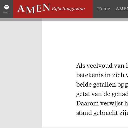
Bijbelmagazine
Home
AMEN
Menu
Artikelen
Over 
Home
Abonneme
AMEN Actueel
Geschenk
Zoek in alle artikelen
Proefnum
Als veelvoud van he
Twitter
Steun AM
betekenis in zich v
Facebook
Missie
beide getallen opg
getal van de genad
Daarom verwijst he
stand gebracht zi