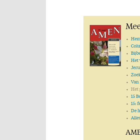
Mee
Hem
Col
Bijb
Het
Jeru
Zoek
Van 
Het 
15 B
15: f
De h
Alle
AME