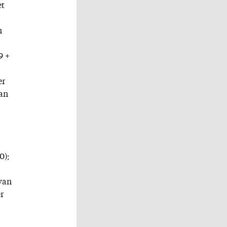
et
n
9 +
er
van
0);
 van
er