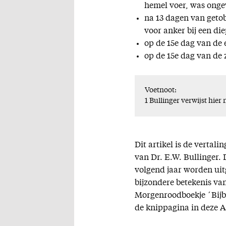
hemel voer, was ongev
na 13 dagen van getob
voor anker bij een di
op de 15e dag van de 
op de 15e dag van de 
Voetnoot:
1 Bullinger verwijst hie
Dit artikel is de vertal
van Dr. E.W. Bullinger. D
volgend jaar worden uit
bijzondere betekenis van
Morgenroodboekje ´Bijbel
de knippagina in deze A