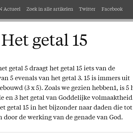
 Actueel
Zoek in alle artikelen
Twitter
Facebook
AMEN
Service
Het getal 15
nten
Adreswijziging
abonnement
Nabestellen
mer AMEN
Vragen en opmerkingen
t getal 5 draagt het getal 15 iets van de
EN
an 5 evenals van het getal 3. 15 is immers uit
ebouwd (3 x 5). Zoals we gezien hebben1, is 5 
e en 3 het getal van Goddelijke volmaaktheid
t getal 15 in het bijzonder naar daden die tot
jn door de werking van de genade van God.