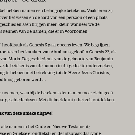
jbel hebben namen een belangrijke betekenis. Vaak leren zij
 over het wezen en de aard van een persoon of een plaats.
 geschiedenissen krijgen meer 'kleur' wanneer we de
is kennen van de namen, die er in voorkomen.
i' hoofdstuk als Genesis 5 gaat opeens leven. We begrijpen
rootte en het karakter van Abrahams geloof in Genesis 22, als
s van Moria. De geschiedenis van de geboorte van Benjamin
 we de betekenis van de namen in dit gedeelte onderzoeken,
ng te hebben met betrekking tot de Heere Jezus Christus,
odhuis) geboren werd ...
te noemen, waarbij de betekenis der namen meer zicht geeft
lse geschiedenissen. Met dit boek kunt u het zelf ontdekken.
uk van deze unieke uitgave!
et alle namen in het Oude en Nieuwe Testament;
se en Griekse grondtekst (en de uitspraak daarvan);