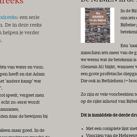
dreeks
In de Bi
odreeks
: een serie
ons iets
Bijbelse
n. De in deze reeks
beteken
 helpen je verder
.
Een 'saa
misschien iets meer van de g
we weten wat de betekenis i
(Genesis 35) blijkt, wanneer
 één van water en vuur.
een grote profetische diepga
hapen heeft en dat Adam
Die ook in Bethlehem (= bro
het 'andere kamp' wat
'.
Zo zijn er vele voorbeelden 
ol speelt, vergeet men
op de rijke inhoud van Bijbe
 echt zo: eerst wordt
 aannames,
Dit is inmiddels de derde dr
den daar de bewijzen bij
Met een complete lijst m
alleen maar goed. In de
Voorzien van de Hebreeuw