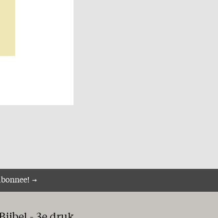
abonnee!
ijbel - 3e druk