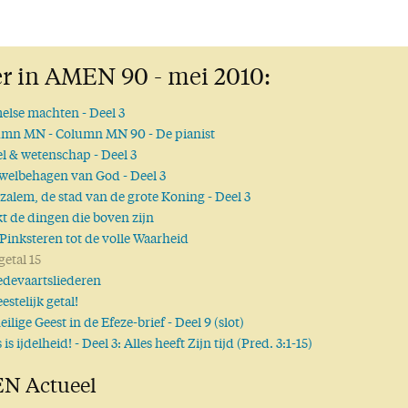
r in AMEN 90 - mei 2010:
else machten
- Deel 3
umn MN
- Column MN 90 - De pianist
el & wetenschap
- Deel 3
 welbehagen van God
- Deel 3
zalem, de stad van de grote Koning
- Deel 3
t de dingen die boven zijn
Pinksteren tot de volle Waarheid
getal 15
edevaartsliederen
eestelijk getal!
eilige Geest in de Efeze-brief
- Deel 9 (slot)
s is ijdelheid!
- Deel 3: Alles heeft Zijn tijd (Pred. 3:1-15)
N Actueel