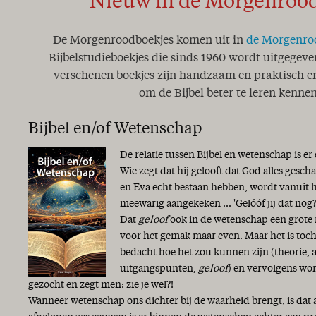
Nieuw in de Morgenroo
De Morgenroodboekjes komen uit in
de Morgenro
Bijbelstudieboekjes die sinds 1960 wordt uitgegeve
verschenen boekjes zijn handzaam en praktisch en
om de Bijbel beter te leren kennen
Bijbel en/of Wetenschap
De relatie tussen Bijbel en wetenschap is er
Wie zegt dat hij gelooft dat God alles gesc
en Eva echt bestaan hebben, wordt vanuit 
meewarig aangekeken ... 'Gelóóf jij dat nog?
Dat
geloof
ook in de wetenschap een grote r
voor het gemak maar even. Maar het is toch
bedacht hoe het zou kunnen zijn (theorie,
uitgangspunten,
geloof
) en vervolgens wor
gezocht en zegt men: zie je wel?!
Wanneer wetenschap ons dichter bij de waarheid brengt, is dat 