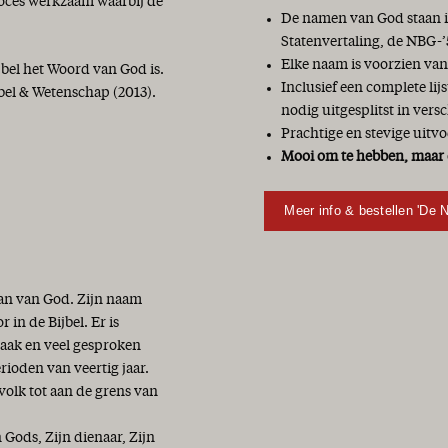
roces werkzaam waarbij de
De namen van God staan in
Statenvertaling, de NBG-’
Elke naam is voorzien van
jbel het Woord van God is.
Inclusief een complete li
bel & Wetenschap (2013).
nodig uitgesplitst in vers
Prachtige en stevige uitvo
Mooi om te hebben, maar 
Meer info & bestellen 'De 
lan van God. Zijn naam
in de Bijbel. Er is
vaak en veel gesproken
erioden van veertig jaar.
 volk tot aan de grens van
ods, Zijn dienaar, Zijn