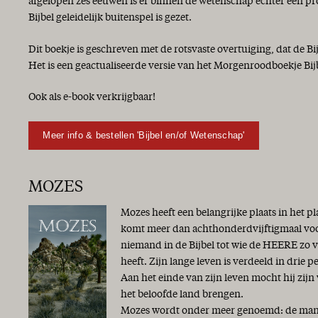
afgelopen zes eeuwen is er binnen de wetenschap echter een p
Bijbel geleidelijk buitenspel is gezet.
Dit boekje is geschreven met de rotsvaste overtuiging, dat de Bi
Het is een geactualiseerde versie van het Morgenroodboekje Bij
Ook als e-book verkrijgbaar!
Meer info & bestellen 'Bijbel en/of Wetenschap'
MOZES
Mozes heeft een belangrijke plaats in het p
komt meer dan achthonderdvijftigmaal voor 
niemand in de Bijbel tot wie de HEERE zo 
heeft. Zijn lange leven is verdeeld in drie p
Aan het einde van zijn leven mocht hij zijn
het beloofde land brengen.
Mozes wordt onder meer genoemd: de man G