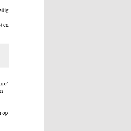
ilig
) en
ture´
in
n op