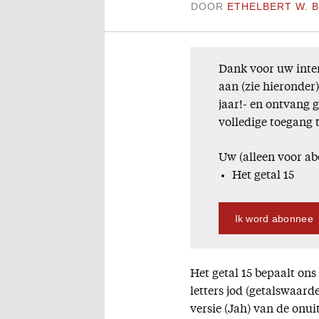
DOOR
ETHELBERT W. B
Dank voor uw inter
aan (zie hieronder
jaar!- en ontvang 
volledige toegang 
Uw (alleen voor ab
Het getal 15
Ik word abonnee
Het getal 15 bepaalt on
letters jod (getalswaard
versie (Jah) van de onu