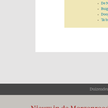
De N
Buig
Doop
'Ik b
Duizenden