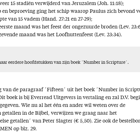
eer 15 stadiën verwijderd van Jeruzalem (Joh. 11:18);
 en beproeving ging het schip waarop Paulus zich bevond ve
epte van 15 vadem (Hand. 27:21 en 27-29);
eerste maand was het feest der ongezuurde broden (Lev. 23:6
zevende maand was het Loofhuttenfeest (Lev. 23:34).
r naar eerdere hoofdstukken van zijn boek ´Number in Scripture´.
ing van de paragraaf ´Fifteen´ uit het boek ´Number in Scrip
it boek is bij Everread Uitgevers in vertaling en zal D.V. beg
gegeven. Wie nu al het één en ander wil weten over de
 getallen in de Bijbel, verwijzen we graag naar het
se getallen´ van Peter Slagter (€ 5,50). Zie ook de bestelbo
MEN op blz. 29.