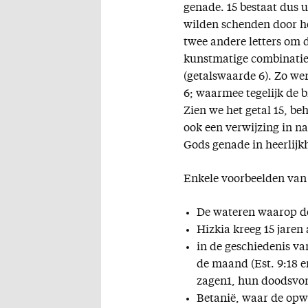
genade. 15 bestaat dus 
wilden schenden door he
twee andere letters om 
kunstmatige combinatie,
(getalswaarde 6). Zo we
6; waarmee tegelijk de b
Zien we het getal 15, be
ook een verwijzing in n
Gods genade in heerlijk
Enkele voorbeelden van h
De wateren waarop de 
Hizkia kreeg 15 jaren 
in de geschiedenis va
de maand (Est. 9:18 e
zagen1, hun doodsvon
Betanië, waar de opw