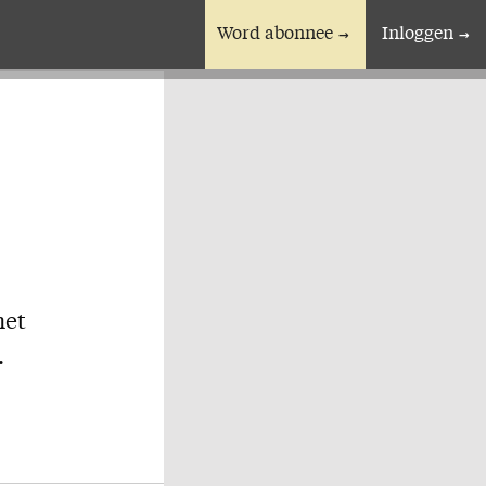
Word abonnee
Inloggen
En verder
Bijbelstudieagenda
het
.