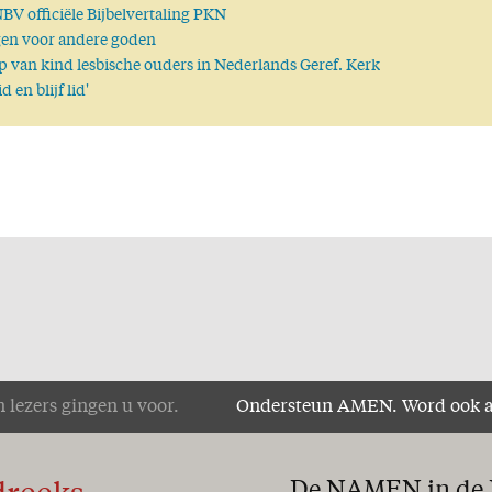
BV officiële Bijbelvertaling PKN
en voor andere goden
 van kind lesbische ouders in Nederlands Geref. Kerk
id en blijf lid'
 lezers gingen u voor.
Ondersteun AMEN. Word ook 
De NAMEN in de B