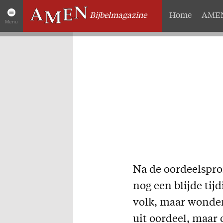
Bijbelmagazine
Home
AMEN
Menu
Artikelen
Over 
Home
Abonneme
AMEN Actueel
Geschenk
Zoek in alle artikelen
Proefnum
Twitter
Steun AM
Facebook
Missie
Na de oordeelsprof
nog een blijde tij
volk, maar wonder
uit oordeel, maar