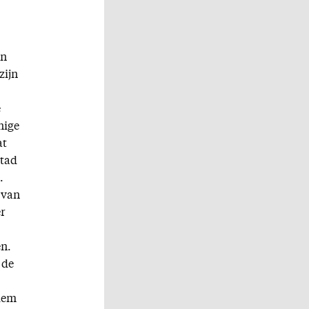
en
zijn
e
nige
at
stad
.
 van
er
en.
 de
alem