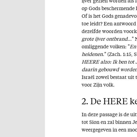
ijver gezien worden als 
op Gods beschermende h
Of is het Gods genadevo
toe leidt? Een antwoord 
dezelfde woorden voorko
grote ijver ontbrand
…" 
omliggende volken: "
En 
heidenen
." (Zach. 1:15, 
HEERE alzo: Ik ben tot
daarin gebouwd worde
Israël zowel bestaat uit
voor Zijn volk.
2. De HERE kee
In deze passage is de ui
tot Sion en zal binnen
weergegeven in een mooie