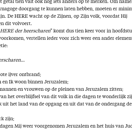
t getal tien valt ook nog iets anders op te merken. Om namel
ynagoge doorgang te kunnen laten hebben, moeten er mini
jn. De HERE wacht op de Zijnen, op Zijn volk, voordat Hij
n dit volvoert.
e HERE der heerscharen
" komt dus tien keer voor in hoofdstu
 voorkomen, vertellen ieder voor zich weer een ander elemen
tie:
eerscharen…
rote ijver ontbrand;
on en Ik woon binnen Jeruzalem;
mannen en vrouwen op de pleinen van Jeruzalem zitten;
van het overblijfsel van dit volk in die dagen te wonderlijk zi
lk uit het land van de opgang en uit dat van de ondergang de
k zijn;
e dagen Mij weer voorgenomen Jeruzalem en het huis van Ju