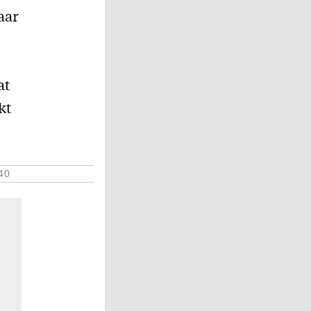
aar
at
kt
40