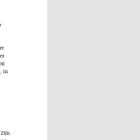
p
et
 er
ij
, in
 Zijn