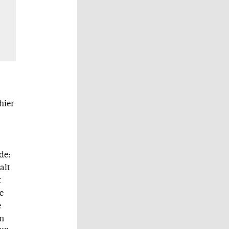
hier
de:
alt
t
e
e
en