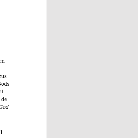
en
zus
Gods
al
 de
 God
n