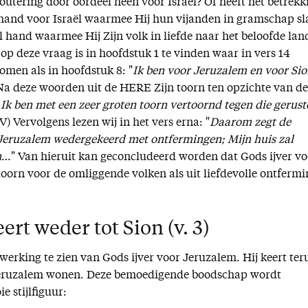
loutering door oordeel heen voor Israël? Of heeft het betrekk
and voor Israël waarmee Hij hun vijanden in gramschap sl
l hand waarmee Hij Zijn volk in liefde naar het beloofde lan
op deze vraag is in hoofdstuk 1 te vinden waar in vers 14
men als in hoofdstuk 8: "
Ik ben voor Jeruzalem en voor Sio
Na deze woorden uit de HERE Zijn toorn ten opzichte van de
Ik ben met een zeer groten toorn vertoornd tegen die gerust
SV) Vervolgens lezen wij in het vers erna: "
Daarom zegt de
 Jeruzalem wedergekeerd met ontfermingen; Mijn huis zal
n
…" Van hieruit kan geconcludeerd worden dat Gods ijver vo
 toorn voor de omliggende volken als uit liefdevolle ontferm
rt weder tot Sion (v. 3)
twerking te zien van Gods ijver voor Jeruzalem. Hij keert ter
 Jeruzalem wonen. Deze bemoedigende boodschap wordt
 stijlfiguur: