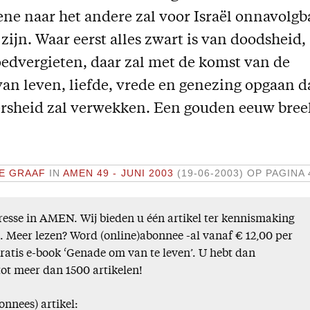
ene naar het andere zal voor Israël onnavolgb
ijn. Waar eerst alles zwart is van doodsheid,
oedvergieten, daar zal met de komst van de
van leven, liefde, vrede en genezing opgaan d
oersheid zal verwekken. Een gouden eeuw bree
DE GRAAF
IN
AMEN 49 - JUNI 2003
(19-06-2003)
OP PAGINA 
esse in AMEN. Wij bieden u één artikel ter kennismaking
). Meer lezen? Word (online)abonnee -al vanaf € 12,00 per
gratis e-book ‘Genade om van te leven’. U hebt dan
tot meer dan 1500 artikelen!
onnees) artikel: