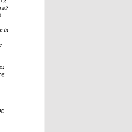
ing
aat?
d
n in
e
or
ing
ug