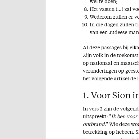
wel te doen;
Het vasten (…) zal vo
Wederom zullen er v
In die dagen zullen t
van een Judeese man
Al deze passages bij el
Zijn volk in de toekomst
op nationaal en maatscha
veranderingen op geesteli
het volgende artikel de l
1. Voor Sion in
In vers 2 zijn de volgen
uitspreekt: "
Ik ben voor 
ontbrand
." Wie deze wo
betrekking op hebben. S