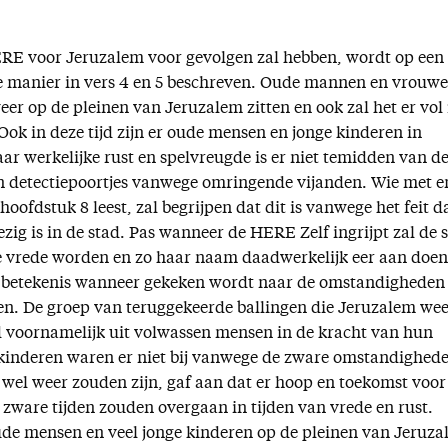
RE voor Jeruzalem voor gevolgen zal hebben, wordt op een
e manier in vers 4 en 5 beschreven. Oude mannen en vrouw
weer op de pleinen van Jeruzalem zitten en ook zal het er vol 
Ook in deze tijd zijn er oude mensen en jonge kinderen in
ar werkelijke rust en spelvreugde is er niet temidden van d
n detectiepoortjes vanwege omringende vijanden. Wie met e
hoofdstuk 8 leest, zal begrijpen dat dit is vanwege het feit d
ig is in de stad. Pas wanneer de HERE Zelf ingrijpt zal de 
de vrede worden en zo haar naam daadwerkelijk eer aan doen
ra betekenis wanneer gekeken wordt naar de omstandigheden
n. De groep van teruggekeerde ballingen die Jeruzalem we
 voornamelijk uit volwassen mensen in de kracht van hun
kinderen waren er niet bij vanwege de zware omstandighed
s wel weer zouden zijn, gaf aan dat er hoop en toekomst voor
 zware tijden zouden overgaan in tijden van vrede en rust.
de mensen en veel jonge kinderen op de pleinen van Jeruz