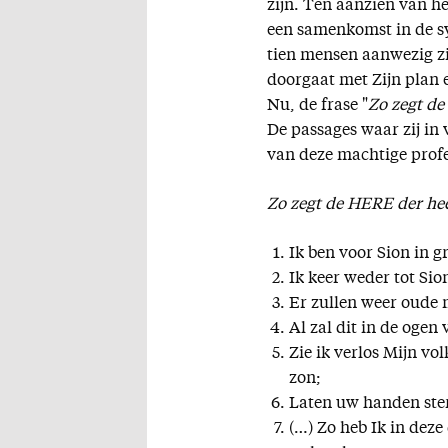
zijn. Ten aanzien van he
een samenkomst in de s
tien mensen aanwezig zi
doorgaat met Zijn plan e
Nu, de frase "
Zo zegt d
De passages waar zij in
van deze machtige profe
Zo zegt de HERE der h
Ik ben voor Sion in g
Ik keer weder tot Si
Er zullen weer oude 
Al zal dit in de ogen 
Zie ik verlos Mijn vo
zon;
Laten uw handen ster
(…) Zo heb Ik in dez