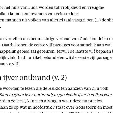
or het huis van Juda worden tot vrolijkheid en vreugde;
olken komen en inwoners van vele steden;
ien mannen uit volken van allerlei taal vastgrijpen (…) de sli
.
kaar vertellen ons het machtige verhaal van Gods handelen m
. Daarbij tonen de eerste vijf passages voornamelijk aan wat
ppelijk gebied zal gebeuren, terwijl de laatste vijf bepalen b
jk vlak. In dit artikel behandelen wij de eerste vijf passages
aatste vijf.
 ijver ontbrand (v. 2)
de woorden te lezen die de HERE ten aanzien van Zijn volk
Sion in grote ijver ontbrand; in gloeiende ijver ben Ik ervoor
orden zo leest, kan zich afvragen waar deze nu precies
laan ze op wat in hoofdstuk 7 staat over Gods toorn en moet