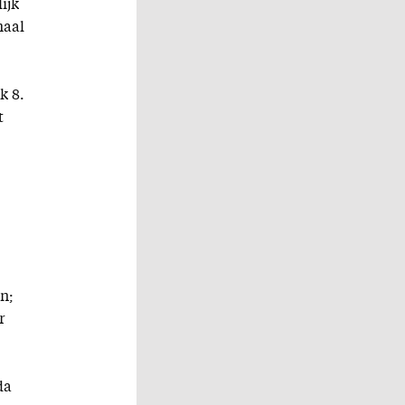
ijk
maal
k 8.
t
jn;
r
da