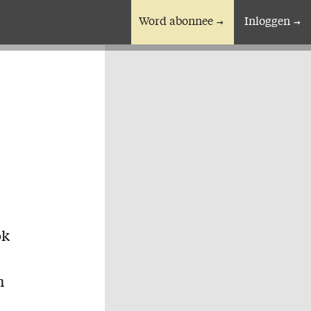
Word abonnee
Inloggen
En verder
Bijbelstudieagenda
ok
n