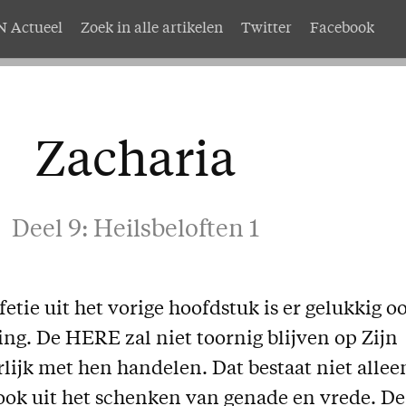
 Actueel
Zoek in alle artikelen
Twitter
Facebook
AMEN
Service
nten
Adreswijziging
Zacharia
abonnement
Nabestellen
mer AMEN
Vragen en opmerkingen
Deel 9: Heilsbeloften 1
EN
etie uit het vorige hoofdstuk is er gelukkig o
ding. De HERE zal niet toornig blijven op Zijn
lijk met hen handelen. Dat bestaat niet allee
 ook uit het schenken van genade en vrede. De