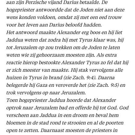
aan zijn Perzische vijand Darius betaalde. De
hogepriester antwoordde dat de Joden niet aan deze
wens konden voldoen, omdat zij met een eed trouw
voor het leven aan Darius beloofd hadden.
Het antwoord maakte Alexander erg boos en hij liet
Jaddua weten dat zodra hij met Tyrus klaar was, hij
tot Jeruzalem op zou trekken om de Joden te laten
weten wie zij gehoorzaam moesten zijn. Als extra
reactie hierop bestookte Alexander Tyrus zo fel dat hij
er zich meester van maakte. Hij stak vervolgens alle
huizen in Tyrus in brand (zie Zach. 9:4). Daarna
belegerde hij Gaza en veroverde het (zie Zach. 9:5) en
trok vervolgens op naar Jeruzalem.
Toen hogepriester Jaddua hoorde dat Alexander
optrok naar Jeruzalem bad en offerde hij tot God. God
verscheen aan Jaddua in een droom en beval hem
bloemen in de stad rond te strooien en al de poorten
open te zetten. Daarnaast moesten de priesters in