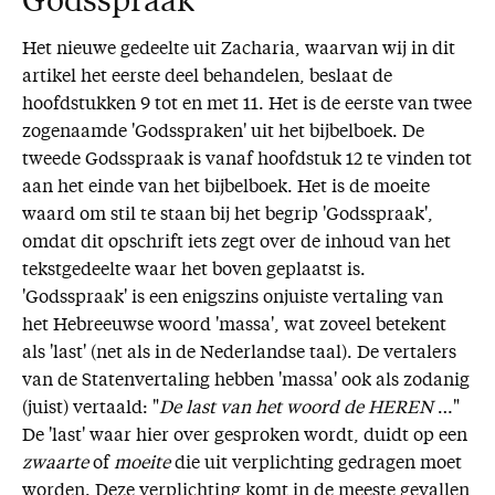
Godsspraak
Het nieuwe gedeelte uit Zacharia, waarvan wij in dit
artikel het eerste deel behandelen, beslaat de
hoofdstukken 9 tot en met 11. Het is de eerste van twee
zogenaamde 'Godsspraken' uit het bijbelboek. De
tweede Godsspraak is vanaf hoofdstuk 12 te vinden tot
aan het einde van het bijbelboek. Het is de moeite
waard om stil te staan bij het begrip 'Godsspraak',
omdat dit opschrift iets zegt over de inhoud van het
tekstgedeelte waar het boven geplaatst is.
'Godsspraak' is een enigszins onjuiste vertaling van
het Hebreeuwse woord 'massa', wat zoveel betekent
als 'last' (net als in de Nederlandse taal). De vertalers
van de Statenvertaling hebben 'massa' ook als zodanig
(juist) vertaald: "
De
last
van het woord de HEREN
…"
De 'last' waar hier over gesproken wordt, duidt op een
zwaarte
of
moeite
die uit verplichting gedragen moet
worden. Deze verplichting komt in de meeste gevallen