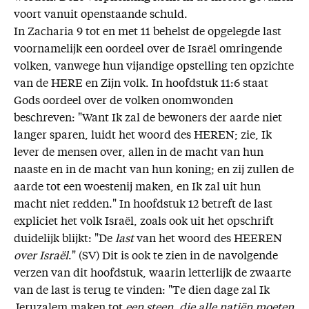
voort vanuit openstaande schuld.
In Zacharia 9 tot en met 11 behelst de opgelegde last
voornamelijk een oordeel over de Israël omringende
volken, vanwege hun vijandige opstelling ten opzichte
van de HERE en Zijn volk. In hoofdstuk 11:6 staat
Gods oordeel over de volken onomwonden
beschreven: "Want Ik zal de bewoners der aarde niet
langer sparen, luidt het woord des HEREN; zie, Ik
lever de mensen over, allen in de macht van hun
naaste en in de macht van hun koning; en zij zullen de
aarde tot een woestenij maken, en Ik zal uit hun
macht niet redden." In hoofdstuk 12 betreft de last
expliciet het volk Israël, zoals ook uit het opschrift
duidelijk blijkt: "De
last
van het woord des HEEREN
over Israël
." (SV) Dit is ook te zien in de navolgende
verzen van dit hoofdstuk, waarin letterlijk de zwaarte
van de last is terug te vinden: "Te dien dage zal Ik
Jeruzalem maken tot
een steen, die alle natiën moeten