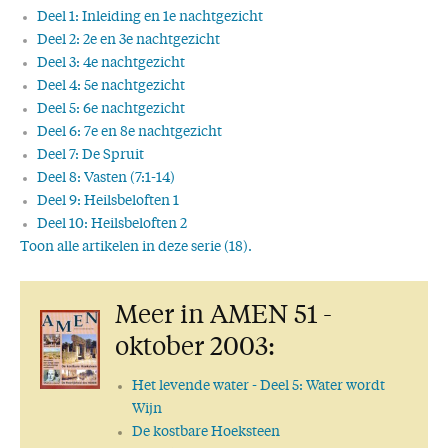
Deel 1: Inleiding en 1e nachtgezicht
Deel 2: 2e en 3e nachtgezicht
Deel 3: 4e nachtgezicht
Deel 4: 5e nachtgezicht
Deel 5: 6e nachtgezicht
Deel 6: 7e en 8e nachtgezicht
Deel 7: De Spruit
Deel 8: Vasten (7:1-14)
Deel 9: Heilsbeloften 1
Deel 10: Heilsbeloften 2
Toon alle artikelen in deze serie (18).
Deel 11: Oordeel en Bevrijding (9:1-8)
Deel 12: Sions Koning
Meer in AMEN 51 -
Deel 13: Zaaien en oogsten (10:1-12)
Deel 14: Slachtschapen (Hs. 11:1-17)
oktober 2003:
Deel 15: De slag om Jeruzalem
Deel 16: Loutering van Israel
Het levende water
- Deel 5: Water wordt
Deel 17: Christus' wederkomst (14:1-7)
Wijn
Deel 18: Het koningschap van de HEERE (14:8-21)
De kostbare Hoeksteen