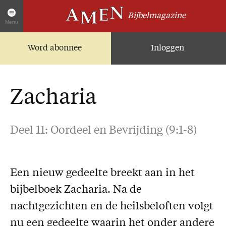
Bijbelmagazine
Menu
Word abonnee
Inloggen
Artikelen
Home
AMEN Actueel
Zacharia
Zoek in alle artikelen
Twitter
Deel 11: Oordeel en Bevrijding (9:1-8)
Facebook
Over AMEN
Een nieuw gedeelte breekt aan in het
Abonnementen
bijbelboek Zacharia. Na de
Geschenkabonnement
nachtgezichten en de heilsbeloften volgt
Proefnummer AMEN
nu een gedeelte waarin het onder andere
Steun AMEN