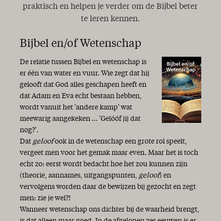
praktisch en helpen je verder om de Bijbel beter
te leren kennen.
Bijbel en/of Wetenschap
De relatie tussen Bijbel en wetenschap is
er één van water en vuur. Wie zegt dat hij
gelooft dat God alles geschapen heeft en
dat Adam en Eva echt bestaan hebben,
wordt vanuit het 'andere kamp' wat
meewarig aangekeken ... 'Gelóóf jij dat
nog?'.
Dat
geloof
ook in de wetenschap een grote rol speelt,
vergeet men voor het gemak maar even. Maar het is toch
echt zo: eerst wordt bedacht hoe het zou kunnen zijn
(theorie, aannames, uitgangspunten,
geloof
) en
vervolgens worden daar de bewijzen bij gezocht en zegt
men: zie je wel?!
Wanneer wetenschap ons dichter bij de waarheid brengt,