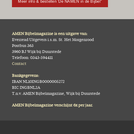
Meer info & bestellen 'De NAMEN in de Bijbel''
AMEN Bijbelmagazine is een uitgave van:
Everread Uitgevers i.s.m. St. Het Morgenrood
Postbus 363
3960 BJ Wijk bij Duurstede
Telefoon: 0343-594411
Contact
Bankgegevens:
IBAN NL10INGB0000005272
BIC INGBNL2A
T.n.v. AMEN Bijbelmagazine, Wijk bij Duurstede
AMEN Bijbelmagazine verschijnt 6x per jaar.