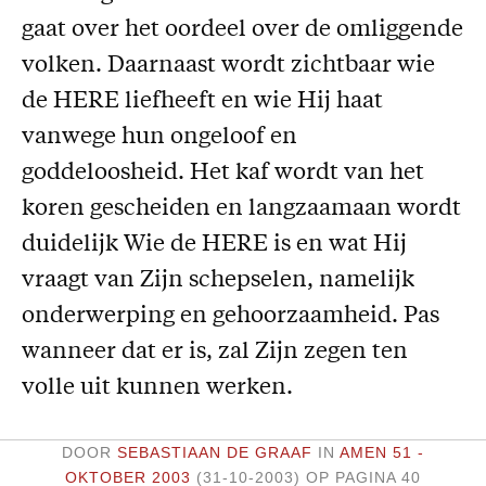
gaat over het oordeel over de omliggende
Missie
volken. Daarnaast wordt zichtbaar wie
Service
de HERE liefheeft en wie Hij haat
Adreswijziging
vanwege hun ongeloof en
Nabestellen
goddeloosheid. Het kaf wordt van het
Vragen en opmerkingen
koren gescheiden en langzaamaan wordt
En verder
duidelijk Wie de HERE is en wat Hij
vraagt van Zijn schepselen, namelijk
Bijbelstudieagenda
onderwerping en gehoorzaamheid. Pas
wanneer dat er is, zal Zijn zegen ten
volle uit kunnen werken.
DOOR
SEBASTIAAN DE GRAAF
IN
AMEN 51 -
OKTOBER 2003
(31-10-2003)
OP PAGINA 40