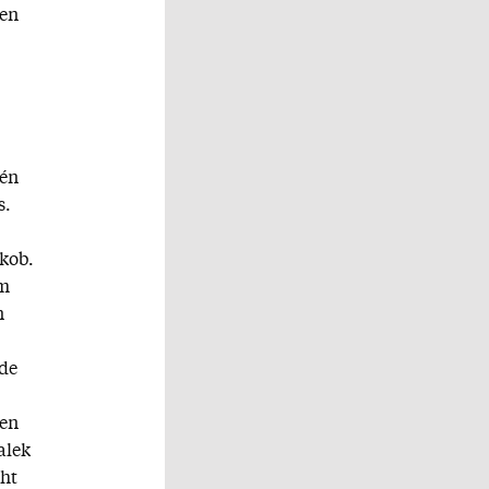
len
één
s.
kob.
om
n
 de
een
alek
cht