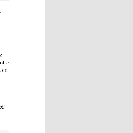
,
,
et
ofte
… en
bij