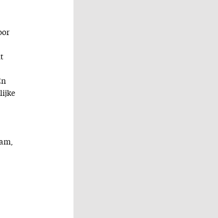
oor
t
En
lijke
Lam,