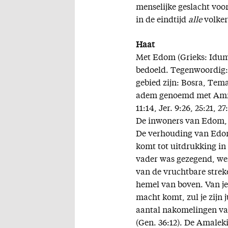
menselijke geslacht voo
in de eindtijd
alle
volker
Haat
Met Edom (Grieks: Idume
bedoeld. Tegenwoordig: 
gebied zijn: Bosra, Tema
adem genoemd met Ammon 
11:14, Jer. 9:26, 25:21, 27
De inwoners van Edom, 
De verhouding van Edom
komt tot uitdrukking in 
vader was gezegend, wer
van de vruchtbare strek
hemel van boven. Van je 
macht komt, zul je zijn 
aantal nakomelingen van
(Gen. 36:12). De Amaleki