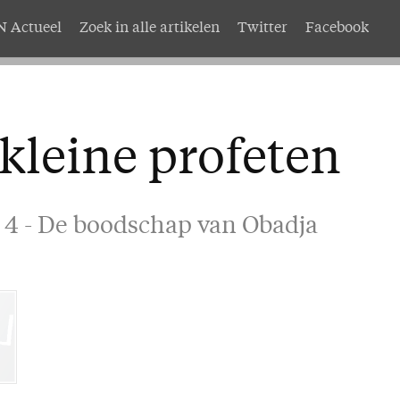
 Actueel
Zoek in alle artikelen
Twitter
Facebook
AMEN
Service
nten
Adreswijziging
kleine profeten
abonnement
Nabestellen
mer AMEN
Vragen en opmerkingen
 4 - De boodschap van Obadja
EN