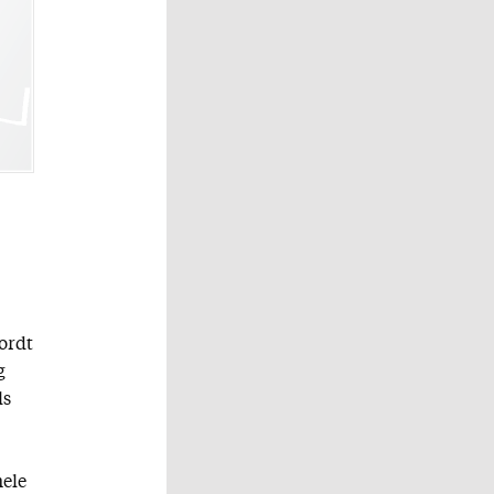
wordt
g
ls
hele