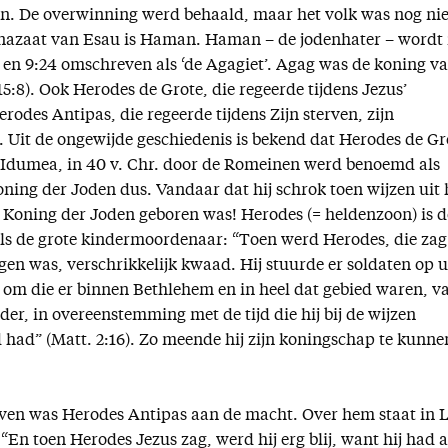
n. De overwinning werd behaald, maar het volk was nog nie
 nazaat van Esau is Haman. Haman – de jodenhater – wordt 
 5 en 9:24 omschreven als ‘de Agagiet’. Agag was de koning v
15:8). Ook Herodes de Grote, die regeerde tijdens Jezus’
erodes Antipas, die regeerde tijdens Zijn sterven, zijn
Uit de ongewijde geschiedenis is bekend dat Herodes de Gr
 Idumea, in 40 v. Chr. door de Romeinen werd benoemd als
oning der Joden dus. Vandaar dat hij schrok toen wijzen uit 
Koning der Joden geboren was! Herodes (= heldenzoon) is d
ls de grote kindermoordenaar: “Toen werd Herodes, die zag
gen was, verschrikkelijk kwaad. Hij stuurde er soldaten op u
s om die er binnen Bethlehem en in heel dat gebied waren, v
er, in overeenstemming met de tijd die hij bij de wijzen
ad” (Matt. 2:16). Zo meende hij zijn koningschap te kunne
erven was Herodes Antipas aan de macht. Over hem staat in 
 “En toen Herodes Jezus zag, werd hij erg blij, want hij had a