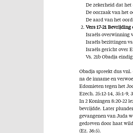
De zekerheid dat het 
De oorzaak van het o
De aard van het oorde
Vers 17-21 Bevrijding 
Israëls overwinning v
Israëls bezittingen vs
Israëls gericht over 
Vs. 21b Obadja eindig
Obadja spreekt dus vnl. 
na de inname en verwoes
Edomieten tegen het Joo
Ezech. 25:12-14, 35:1-9, 3
In 2 Koningen 8:20-22 l
bevrijdde. Later plunde
gevangenen van Juda we
gedreven door haat wild
(Ez. 36:5).