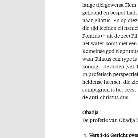
lange tijd gewenst Hem 
gehoond en bespot had,
naar Pilatus. En op die
die tijd leefden zij name
Pontius (= uit de zee) Pi
het water komt met een 
Romeinse god Neptunus.
waar Pilatus een type i
koning – de Joden (vgl. 
In profetisch perspectie
heidense heerser, die zic
compagnon is het beest u
de anti-christus dus.
Obadja
De profetie van Obadja 
Vers 1-16 Gericht ov