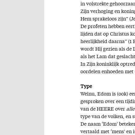
in volstrekte gehoorza
Zijn verhoging en koni
Hem sprakeloos zijn” (Je
De profeten hebben eerti
lijden dat op Christus 
heerlijkheid daarna” (1 
wordt Hij gezien als de 
als het Lam dat geslacht
In Zijn koninklijk optr
oordelen enhoeden met ee
Type
Welnu, Edom is (ook) een
gesproken over een tijd
van de HEERE over
alle
type van de volken, en s
De naam ‘Edom’ betekent
vertaald met ‘mens’ en i