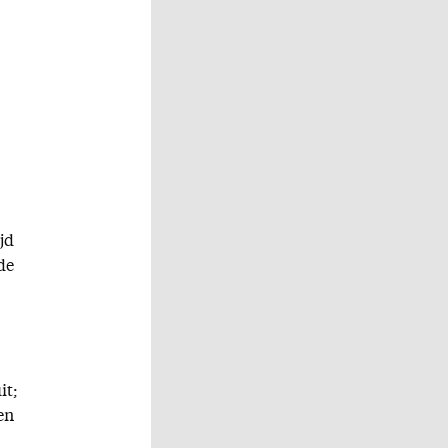
jd
de
it;
en