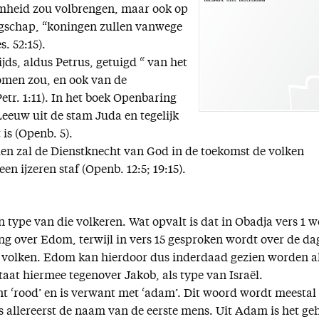
amheid zou volbrengen, maar ook op
ngschap, “koningen zullen vanwege
s. 52:15).
jds, aldus Petrus, getuigd “ van het
komen zou, en ook van de
Petr. 1:11). In het boek Openbaring
Leeuw uit de stam Juda en tegelijk
 is (Openb. 5).
eden zal de Dienstknecht van God in de toekomst de volken
n ijzeren staf (Openb. 12:5; 19:15).
 type van die volkeren. Wat opvalt is dat in Obadja vers 1 
ing over Edom, terwijl in vers 15 gesproken wordt over de da
volken. Edom kan hierdoor dus inderdaad gezien worden a
taat hiermee tegenover Jakob, als type van Israël.
 ‘rood’ en is verwant met ‘adam’. Dit woord wordt meestal
s allereerst de naam van de eerste mens. Uit Adam is het ge