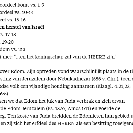
oordeel komt vs. 1-9
ordeel vs. 10-14
el vs. 15-16
en herstel van Israël
s. 17-18
. 19-20
Edom vs. 21a
t met: "...en het koningschap zal van de HEERE zijn"
over Edom. Zijn optreden vond waarschijnlijk plaats in de ti
ting van Jeruzalem door Nebukadnezar (586 v. Chr.), toen 
dse volk een vijandige houding aannamen (Klaagl. 4:21,22;
6:5).
ezen we dat Edom het juk van Juda verbrak en zich ervan
rde Edom Jeruzalem (Ps. 137:7, Amos 1:11) en voerde de
g. Ten koste van Juda breidden de Edomieten hun gebied u
en zij zich het erfdeel des HEREN als een bezitting toeëigen