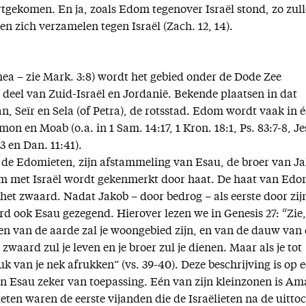
rtgekomen. En ja, zoals Edom tegenover Israël stond, zo zul
en zich verzamelen tegen Israël (Zach. 12, 14).
a – zie Mark. 3:8) wordt het gebied onder de Dode Zee
deel van Zuid-Israël en Jordanië. Bekende plaatsen in dat
n, Seïr en Sela (of Petra), de rotsstad. Edom wordt vaak in 
en Moab (o.a. in 1 Sam. 14:17, 1 Kron. 18:1, Ps. 83:7-8, Je
:3 en Dan. 11:41).
de Edomieten, zijn afstammeling van Esau, de broer van Ja
 met Israël wordt gekenmerkt door haat. De haat van Ed
het zwaard. Nadat Jakob – door bedrog – als eerste door zij
d ook Esau gezegend. Hierover lezen we in Genesis 27: “Zie,
en van de aarde zal je woongebied zijn, en van de dauw van
zwaard zul je leven en je broer zul je dienen. Maar als je tot
juk van je nek afrukken” (vs. 39-40). Deze beschrijving is op 
 Esau zeker van toepassing. Eén van zijn kleinzonen is Am
eten waren de eerste vijanden die de Israëlieten na de uitto