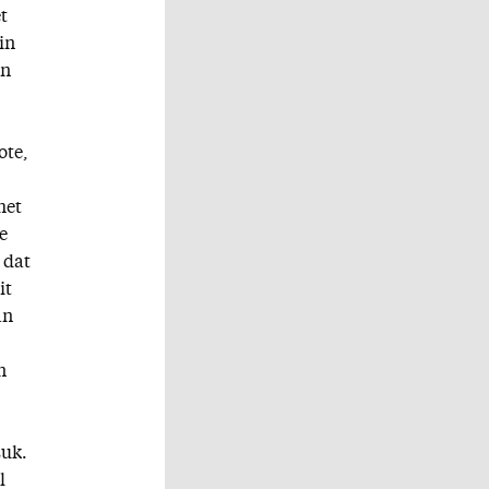
t
in
an
ote,
het
e
 dat
it
an
n
Luk.
l