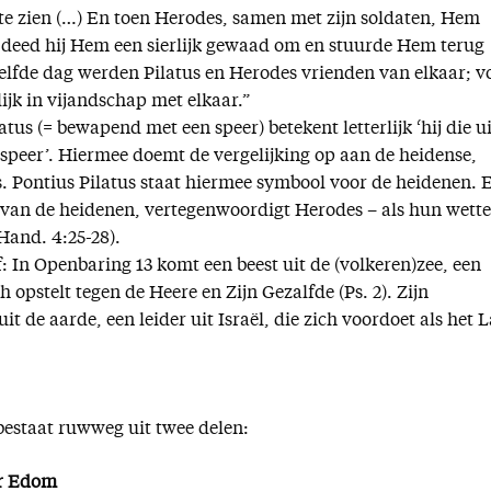
te zien (…) En toen Herodes, samen met zijn soldaten, Hem
 deed hij Hem een sierlijk gewaad om en stuurde Hem terug
zelfde dag werden Pilatus en Herodes vrienden van elkaar; v
lijk in vijandschap met elkaar.”
latus (= bewapend met een speer) betekent letterlijk ‘hij die ui
speer’. Hiermee doemt de vergelijking op aan de heidense,
 Pontius Pilatus staat hiermee symbool voor de heidenen. 
s van de heidenen, vertegenwoordigt Herodes – als hun wette
Hand. 4:25-28).
f: In Openbaring 13 komt een beest uit de (volkeren)zee, een
h opstelt tegen de Heere en Zijn Gezalfde (Ps. 2). Zijn
it de aarde, een leider uit Israël, die zich voordoet als het 
bestaat ruwweg uit twee delen:
er Edom