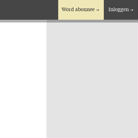
Word abonnee
Inloggen
En verder
Bijbelstudieagenda