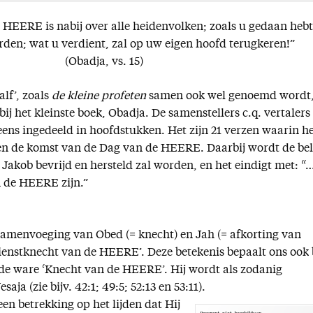
HEERE is nabij over alle heidenvolken; zoals u gedaan hebt
den; wat u verdient, zal op uw eigen hoofd terugkeren!”
(Obadja, vs. 15)
lf’, zoals
de kleine profeten
samen ook wel genoemd wordt
j het kleinste boek, Obadja. De samenstellers c.q. vertalers
eens ingedeeld in hoofdstukken. Het zijn 21 verzen waarin h
en de komst van de Dag van de HEERE. Daarbij wordt de bel
Jakob bevrijd en hersteld zal worden, en het eindigt met: “
n de HEERE zijn.”
amenvoeging van Obed (= knecht) en Jah (= afkorting van
ienstknecht van de HEERE’. Deze betekenis bepaalt ons ook 
 de ware ‘Knecht van de HEERE’. Hij wordt als zodanig
aja (zie bijv. 42:1; 49:5; 52:13 en 53:11).
leen betrekking op het lijden dat Hij