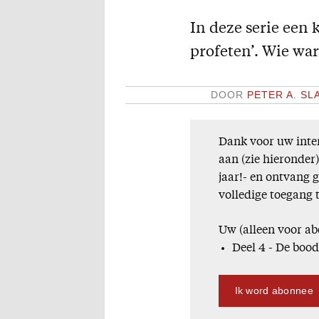
In deze serie een 
profeten’. Wie wa
DOOR
PETER A. S
Dank voor uw inter
aan (zie hieronder
jaar!- en ontvang 
volledige toegang 
Uw (alleen voor ab
Deel 4 - De boo
Ik word abonnee