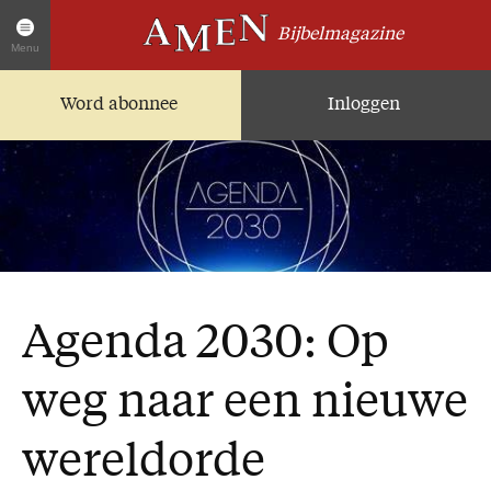
Bijbelmagazine
Menu
Word abonnee
Inloggen
Artikelen
Home
AMEN Actueel
Zoek in alle artikelen
Twitter
Facebook
Agenda 2030: Op
Over AMEN
Abonnementen
weg naar een nieuwe
Geschenkabonnement
wereldorde
Proefnummer AMEN
Steun AMEN