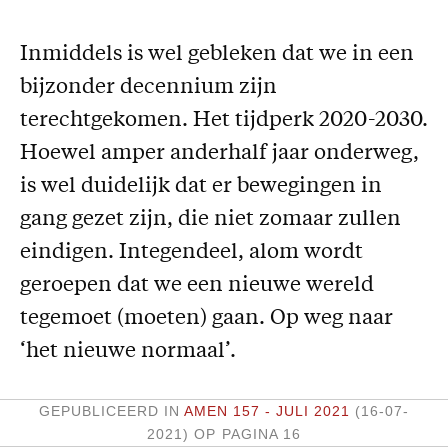
Missie
Inmiddels is wel gebleken dat we in een
Service
bijzonder decennium zijn
Adreswijziging
terechtgekomen. Het tijdperk 2020-2030.
Nabestellen
Hoewel amper anderhalf jaar onderweg,
Vragen en opmerkingen
is wel duidelijk dat er bewegingen in
gang gezet zijn, die niet zomaar zullen
En verder
eindigen. Integendeel, alom wordt
Bijbelstudieagenda
geroepen dat we een nieuwe wereld
tegemoet (moeten) gaan. Op weg naar
‘het nieuwe normaal’.
GEPUBLICEERD IN
AMEN 157 - JULI 2021
(16-07-
2021)
OP PAGINA 16