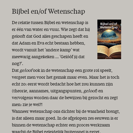
Bijbel en/of Wetenschap
De relatie tussen Bijbel en wetenschap is
er één van water en vuur. Wie zegt dat hij
gelooft dat God alles geschapen heeft en
dat Adam en Eva echt bestaan hebben,
wordt vanuit het 'andere kamp' wat
meewarig aangekeken ... 'Gelóóf jij dat
nog?'.
Dat
geloof
ook in de wetenschap een grote rol speelt,
vergeet men voor het gemak maar even. Maar het is toch
echt zo: eerst wordt bedacht hoe het zou kunnen zijn
(theorie, aannames, uitgangspunten,
geloof
) en
vervolgens worden daar de bewijzen bij gezocht en zegt
men: zie je wel?!
Wanneer wetenschap ons dichter bij de waarheid brengt,
is dat alleen maar goed. In de afgelopen zes eeuwen is er
binnen de wetenschap echter een proces werkzaam
waarbij de Bijbel geleidelijk buitenspel is gezet.