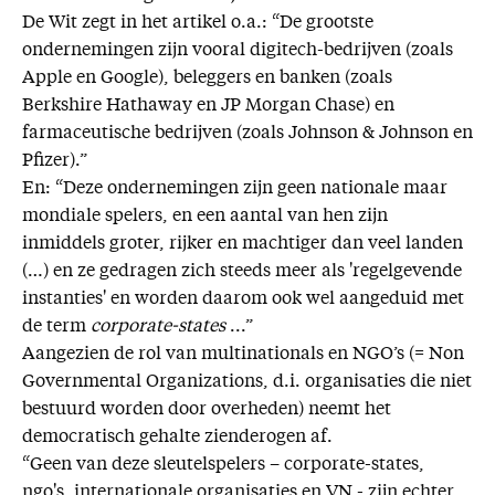
De Wit zegt in het artikel o.a.: “De grootste
ondernemingen zijn vooral digitech-bedrijven (zoals
Apple en Google), beleggers en banken (zoals
Berkshire Hathaway en JP Morgan Chase) en
farmaceutische bedrijven (zoals Johnson & Johnson en
Pfizer).”
En: “Deze ondernemingen zijn geen nationale maar
mondiale spelers, en een aantal van hen zijn
inmiddels groter, rijker en machtiger dan veel landen
(…) en ze gedragen zich steeds meer als 'regelgevende
instanties' en worden daarom ook wel aangeduid met
de term
corporate-states
...”
Aangezien de rol van multinationals en NGO’s (= Non
Governmental Organizations, d.i. organisaties die niet
bestuurd worden door overheden) neemt het
democratisch gehalte zienderogen af.
“Geen van deze sleutelspelers – corporate-states,
ngo's, internationale organisaties en VN - zijn echter