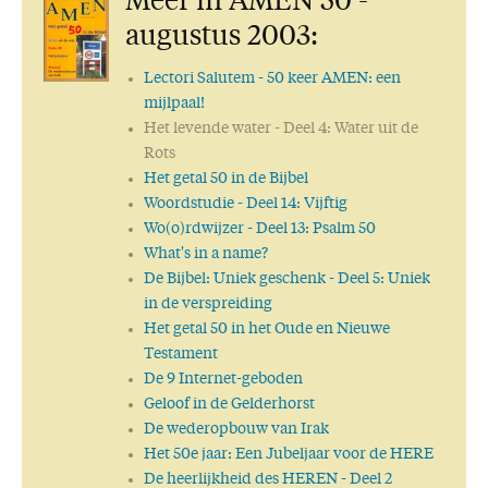
Meer in AMEN 50 -
augustus 2003:
Lectori Salutem
- 50 keer AMEN: een
mijlpaal!
Het levende water
- Deel 4: Water uit de
Rots
Het getal 50 in de Bijbel
Woordstudie
- Deel 14: Vijftig
Wo(o)rdwijzer
- Deel 13: Psalm 50
What's in a name?
De Bijbel: Uniek geschenk
- Deel 5: Uniek
in de verspreiding
Het getal 50 in het Oude en Nieuwe
Testament
De 9 Internet-geboden
Geloof in de Gelderhorst
De wederopbouw van Irak
Het 50e jaar: Een Jubeljaar voor de HERE
De heerlijkheid des HEREN
- Deel 2