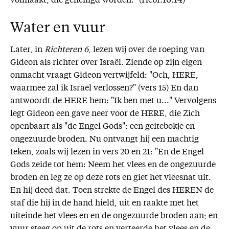
volmaakt, die geheiligd worden." (Hebr.10:14)
Water en vuur
Later, in
Richteren 6
, lezen wij over de roeping van
Gideon als richter over Israël. Ziende op zijn eigen
onmacht vraagt Gideon vertwijfeld: "Och, HERE,
waarmee zal ik Israël verlossen?" (vers 15) En dan
antwoordt de HERE hem: "Ik ben met u..." Vervolgens
legt Gideon een gave neer voor de HERE, die Zich
openbaart als "de Engel Gods": een geitebokje en
ongezuurde broden. Nu ontvangt hij een machtig
teken, zoals wij lezen in vers 20 en 21: "En de Engel
Gods zeide tot hem: Neem het vlees en de ongezuurde
broden en leg ze op deze rots en giet het vleesnat uit.
En hij deed dat. Toen strekte de Engel des HEREN de
staf die hij in de hand hield, uit en raakte met het
uiteinde het vlees en en de ongezuurde broden aan; en
vuur steeg op uit de rots en verteerde het vlees en de