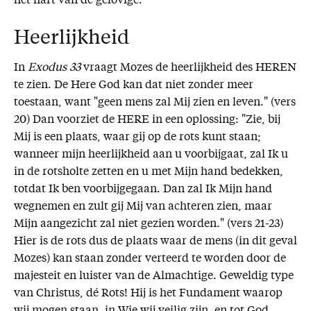
het hart van de gelovige.
Heerlijkheid
In
Exodus 33
vraagt Mozes de heerlijkheid des HEREN
te zien. De Here God kan dat niet zonder meer
toestaan, want "geen mens zal Mij zien en leven." (vers
20) Dan voorziet de HERE in een oplossing: "Zie, bij
Mij is een plaats, waar gij op de rots kunt staan;
wanneer mijn heerlijkheid aan u voorbijgaat, zal Ik u
in de rotsholte zetten en u met Mijn hand bedekken,
totdat Ik ben voorbijgegaan. Dan zal Ik Mijn hand
wegnemen en zult gij Mij van achteren zien, maar
Mijn aangezicht zal niet gezien worden." (vers 21-23)
Hier is de rots dus de plaats waar de mens (in dit geval
Mozes) kan staan zonder verteerd te worden door de
majesteit en luister van de Almachtige. Geweldig type
van Christus, dé Rots! Hij is het Fundament waarop
wij mogen staan, in Wie wij veilig zijn, en tot God