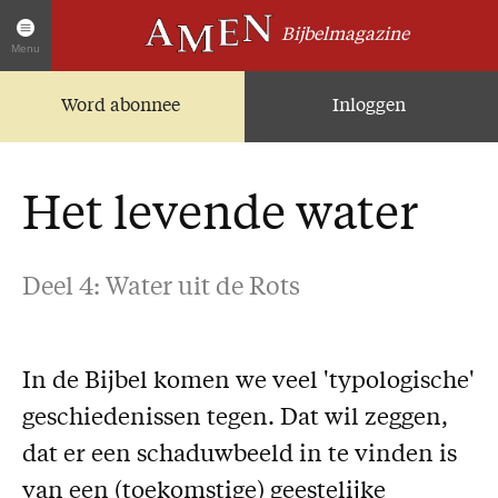
Bijbelmagazine
Menu
Word abonnee
Inloggen
Artikelen
Home
AMEN Actueel
Het levende water
Zoek in alle artikelen
Twitter
Deel 4: Water uit de Rots
Facebook
Over AMEN
In de Bijbel komen we veel 'typologische'
Abonnementen
geschiedenissen tegen. Dat wil zeggen,
Geschenkabonnement
dat er een schaduwbeeld in te vinden is
Proefnummer AMEN
van een (toekomstige) geestelijke
Steun AMEN