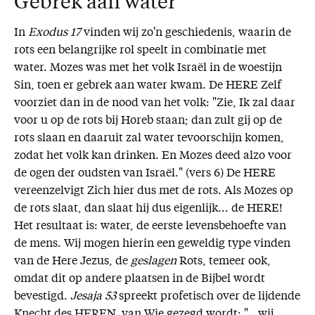
Gebrek aan water
In
Exodus 17
vinden wij zo'n geschiedenis, waarin de
rots een belangrijke rol speelt in combinatie met
water. Mozes was met het volk Israël in de woestijn
Sin, toen er gebrek aan water kwam. De HERE Zelf
voorziet dan in de nood van het volk: "Zie, Ik zal daar
voor u op de rots bij Horeb staan; dan zult gij op de
rots slaan en daaruit zal water tevoorschijn komen,
zodat het volk kan drinken. En Mozes deed alzo voor
de ogen der oudsten van Israël." (vers 6) De HERE
vereenzelvigt Zich hier dus met de rots. Als Mozes op
de rots slaat, dan slaat hij dus eigenlijk... de HERE!
Het resultaat is: water, de eerste levensbehoefte van
de mens. Wij mogen hierin een geweldig type vinden
van de Here Jezus, de
geslagen
Rots, temeer ook,
omdat dit op andere plaatsen in de Bijbel wordt
bevestigd.
Jesaja 53
spreekt profetisch over de lijdende
Knecht des HEREN, van Wie gezegd wordt: "...wij