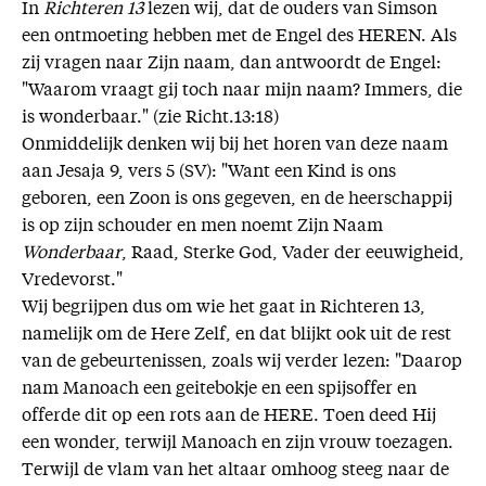
In
Richteren 13
lezen wij, dat de ouders van Simson
een ontmoeting hebben met de Engel des HEREN. Als
zij vragen naar Zijn naam, dan antwoordt de Engel:
"Waarom vraagt gij toch naar mijn naam? Immers, die
is wonderbaar." (zie Richt.13:18)
Onmiddelijk denken wij bij het horen van deze naam
aan Jesaja 9, vers 5 (SV): "Want een Kind is ons
geboren, een Zoon is ons gegeven, en de heerschappij
is op zijn schouder en men noemt Zijn Naam
Wonderbaar
, Raad, Sterke God, Vader der eeuwigheid,
Vredevorst."
Wij begrijpen dus om wie het gaat in Richteren 13,
namelijk om de Here Zelf, en dat blijkt ook uit de rest
van de gebeurtenissen, zoals wij verder lezen: "Daarop
nam Manoach een geitebokje en een spijsoffer en
offerde dit op een rots aan de HERE. Toen deed Hij
een wonder, terwijl Manoach en zijn vrouw toezagen.
Terwijl de vlam van het altaar omhoog steeg naar de