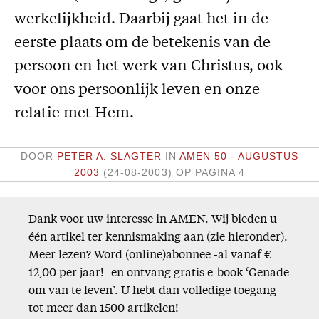
werkelijkheid. Daarbij gaat het in de
Missie
eerste plaats om de betekenis van de
Service
persoon en het werk van Christus, ook
Adreswijziging
voor ons persoonlijk leven en onze
Nabestellen
relatie met Hem.
Vragen en opmerkingen
DOOR
PETER A. SLAGTER
IN
AMEN 50 - AUGUSTUS
En verder
2003
(24-08-2003)
OP PAGINA 4
Bijbelstudieagenda
Dank voor uw interesse in AMEN. Wij bieden u
één artikel ter kennismaking aan (zie hieronder).
Meer lezen? Word (online)abonnee -al vanaf €
12,00 per jaar!- en ontvang gratis e-book ‘Genade
om van te leven’. U hebt dan volledige toegang
tot meer dan 1500 artikelen!