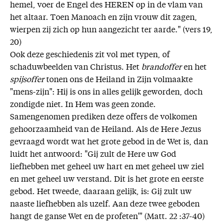
hemel, voer de Engel des HEREN op in de vlam van
het altaar. Toen Manoach en zijn vrouw dit zagen,
wierpen zij zich op hun aangezicht ter aarde." (vers 19,
20)
Ook deze geschiedenis zit vol met typen, of
schaduwbeelden van Christus. Het
brandoffer
en het
spijsoffer
tonen ons de Heiland in Zijn volmaakte
"mens-zijn": Hij is ons in alles gelijk geworden, doch
zondigde niet. In Hem was geen zonde.
Samengenomen prediken deze offers de volkomen
gehoorzaamheid van de Heiland. Als de Here Jezus
gevraagd wordt wat het grote gebod in de Wet is, dan
luidt het antwoord: "Gij zult de Here uw God
liefhebben met geheel uw hart en met geheel uw ziel
en met geheel uw verstand. Dit is het grote en eerste
gebod. Het tweede, daaraan gelijk, is: Gij zult uw
naaste liefhebben als uzelf. Aan deze twee geboden
hangt de ganse Wet en de profeten'" (Matt. 22 :37-40)