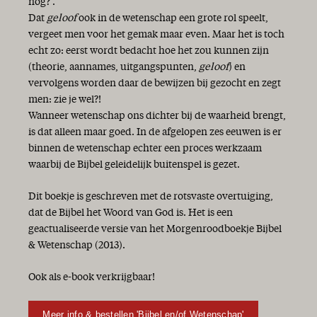
nog?'.
Dat
geloof
ook in de wetenschap een grote rol speelt,
vergeet men voor het gemak maar even. Maar het is toch
echt zo: eerst wordt bedacht hoe het zou kunnen zijn
(theorie, aannames, uitgangspunten,
geloof
) en
vervolgens worden daar de bewijzen bij gezocht en zegt
men: zie je wel?!
Wanneer wetenschap ons dichter bij de waarheid brengt,
is dat alleen maar goed. In de afgelopen zes eeuwen is er
binnen de wetenschap echter een proces werkzaam
waarbij de Bijbel geleidelijk buitenspel is gezet.
Dit boekje is geschreven met de rotsvaste overtuiging,
dat de Bijbel het Woord van God is. Het is een
geactualiseerde versie van het Morgenroodboekje Bijbel
& Wetenschap (2013).
Ook als e-book verkrijgbaar!
Meer info & bestellen 'Bijbel en/of Wetenschap'