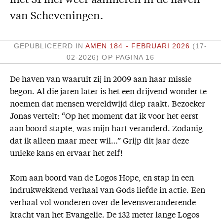
met 31 mei weer aanmeren in de haven
Missie
van Scheveningen.
Service
GEPUBLICEERD IN
AMEN 184 - FEBRUARI 2026
(17-
Adreswijziging
02-2026)
OP PAGINA 16
Nabestellen
De haven van waaruit zij in 2009 aan haar missie
Vragen en opmerkingen
begon. Al die jaren later is het een drijvend wonder te
noemen dat mensen wereldwijd diep raakt. Bezoeker
En verder
Jonas vertelt: “Op het moment dat ik voor het eerst
Bijbelstudieagenda
aan boord stapte, was mijn hart veranderd. Zodanig
dat ik alleen maar meer wil…” Grijp dit jaar deze
unieke kans en ervaar het zelf!
Kom aan boord van de Logos Hope, en stap in een
indrukwekkend verhaal van Gods liefde in actie. Een
verhaal vol wonderen over de levensveranderende
kracht van het Evangelie. De 132 meter lange Logos