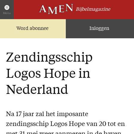
Bijbelmagazine
Menu
Word abonnee
Inloggen
Artikelen
Home
AMEN Actueel
Zendingsschip
Zoek in alle artikelen
Twitter
Logos Hope in
Facebook
Nederland
Over AMEN
Abonnementen
Geschenkabonnement
Na 17 jaar zal het imposante
Proefnummer AMEN
zendingsschip Logos Hope van 20 tot en
Steun AMEN