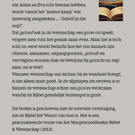
dat Adam en Eva echt bestaan hebben,
wordt vanuit het 'andere kamp' wat
meewarig aangekeken ... 'Gelóóf jij dat
nog?'.
Dat
geloof
ook in de wetenschap een grote rol speelt,
vergeet men voor het gemak maar even. Maar het is toch
echt zo: eerst wordt bedacht hoe het zou kunnen zijn
(theorie, aannames, uitgangspunten,
geloof
) en
vervolgens worden daar de bewijzen bij gezocht en zegt
men: zie je wel?!
Wanneer wetenschap ons dichter bij de waarheid brengt,
is dat alleen maar goed. In de afgelopen zes eeuwen is er
binnen de wetenschap echter een proces werkzaam
waarbij de Bijbel geleidelijk buitenspel is gezet.
Dit boekje is geschreven met de rotsvaste overtuiging,
dat de Bijbel het Woord van God is. Het is een
geactualiseerde versie van het Morgenroodboekje Bijbel
& Wetenschap (2013).