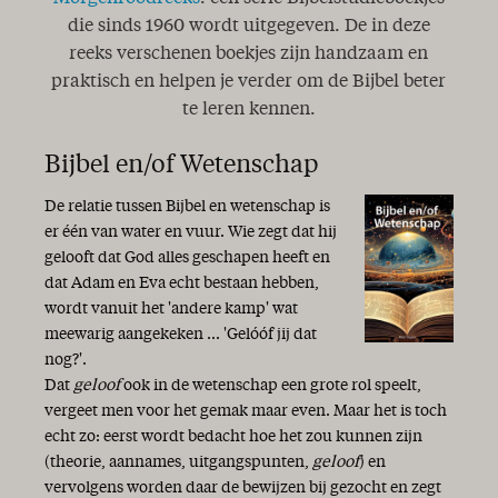
die sinds 1960 wordt uitgegeven. De in deze
reeks verschenen boekjes zijn handzaam en
praktisch en helpen je verder om de Bijbel beter
te leren kennen.
Bijbel en/of Wetenschap
De relatie tussen Bijbel en wetenschap is
er één van water en vuur. Wie zegt dat hij
gelooft dat God alles geschapen heeft en
dat Adam en Eva echt bestaan hebben,
wordt vanuit het 'andere kamp' wat
meewarig aangekeken ... 'Gelóóf jij dat
nog?'.
Dat
geloof
ook in de wetenschap een grote rol speelt,
vergeet men voor het gemak maar even. Maar het is toch
echt zo: eerst wordt bedacht hoe het zou kunnen zijn
(theorie, aannames, uitgangspunten,
geloof
) en
vervolgens worden daar de bewijzen bij gezocht en zegt