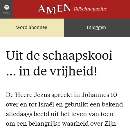
Bijbelmagazine
Menu
Word abonnee
Inloggen
Artikelen
Home
AMEN Actueel
Uit de schaapskooi
Zoek in alle artikelen
Twitter
... in de vrijheid!
Facebook
Over AMEN
De Heere Jezus spreekt in Johannes 10
Abonnementen
over en tot Israël en gebruikt een bekend
Geschenkabonnement
alledaags beeld uit het leven van toen
Proefnummer AMEN
om een belangrijke waarheid over Zijn
Steun AMEN