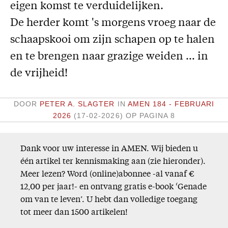
eigen komst te verduidelijken.
Missie
De herder komt 's morgens vroeg naar de
Service
schaapskooi om zijn schapen op te halen
en te brengen naar grazige weiden … in
Adreswijziging
de vrijheid!
Nabestellen
Vragen en opmerkingen
DOOR
PETER A. SLAGTER
IN
AMEN 184 - FEBRUARI
En verder
2026
(17-02-2026)
OP PAGINA 8
Bijbelstudieagenda
Dank voor uw interesse in AMEN. Wij bieden u
één artikel ter kennismaking aan (zie hieronder).
Meer lezen? Word (online)abonnee -al vanaf €
12,00 per jaar!- en ontvang gratis e-book ‘Genade
om van te leven’. U hebt dan volledige toegang
tot meer dan 1500 artikelen!