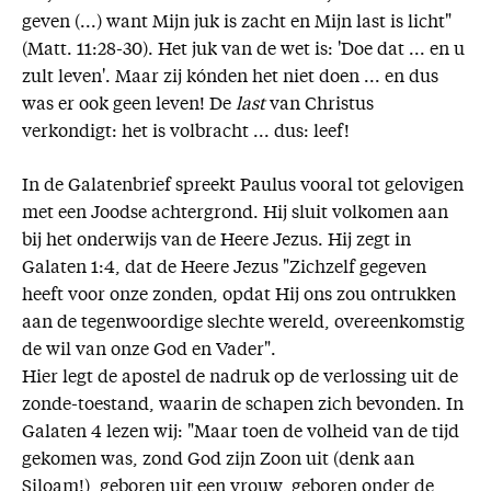
geven (...) want Mijn juk is zacht en Mijn last is licht"
(Matt. 11:28-30). Het juk van de wet is: 'Doe dat ... en u
zult leven'. Maar zij kónden het niet doen ... en dus
was er ook geen leven! De
last
van Christus
verkondigt: het is volbracht ... dus: leef!
In de Galatenbrief spreekt Paulus vooral tot gelovigen
met een Joodse achtergrond. Hij sluit volkomen aan
bij het onderwijs van de Heere Jezus. Hij zegt in
Galaten 1:4, dat de Heere Jezus "Zichzelf gegeven
heeft voor onze zonden, opdat Hij ons zou ontrukken
aan de tegenwoordige slechte wereld, overeenkomstig
de wil van onze God en Vader".
Hier legt de apostel de nadruk op de verlossing uit de
zonde-toestand, waarin de schapen zich bevonden. In
Galaten 4 lezen wij: "Maar toen de volheid van de tijd
gekomen was, zond God zijn Zoon uit (denk aan
Siloam!), geboren uit een vrouw, geboren onder de