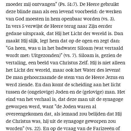
moeder mij ontvangen" (Ps. 51:7). De Heere gebruikt
deze blinde man als een levend voorbeeld: de werken
van God moesten in hem openbaar worden (vs. 3).
In vers 5 verwijst de Heere terug naar Zijn eerder
gedane uitspraak, dat Hij het Licht der wereld is. Dan
maakt Hij slijk, legt hem dat op de ogen en zegt dan:
"Ga heen, was u in het badwater Siloam (wat vertaald
wordt met: Uitgezonden)" (vs. 7). Siloam is, gezien de
vertaling, een beeld van Christus Zelf. Hij is niet alleen
het Licht der wereld, maar ook het Water des levens!
De man gehoorzaamde de stem van de Heere Jezus en
werd ziende. En dan komt de scheiding aan het licht
tussen de (ongelovige) Joden en de (gelovige) man. Het
eind van het verhaal is, dat deze man uit de synagoge
geworpen werd, want "de Joden waren al
overeengekomen dat, als iemand zou belijden dat Hij
de Christus was, hij uit de synagoge geworpen zou
worden" (vs. 22). En op de vraag van de Farizeeën of