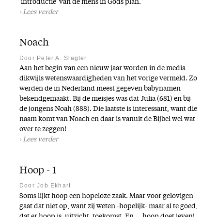
'introductie' van de mens in Gods plan.
Lees verder
Noach
Door Peter A. Slagter
Aan het begin van een nieuw jaar worden in de media
dikwijls wetenswaardigheden van het vorige vermeld. Zo
werden de in Nederland meest gegeven babynamen
bekendgemaakt. Bij de meisjes was dat Julia (681) en bij
de jongens Noah (888). Die laatste is interessant, want die
naam komt van Noach en daar is vanuit de Bijbel wel wat
over te zeggen!
Lees verder
Hoop - 1
Door Job Ekhart
Soms lijkt hoop een hopeloze zaak. Maar voor gelovigen
gaat dat niet op, want zij weten -hopelijk- maar al te goed,
dat er hoop is, uitzicht, toekomst. En … hoop doet leven!