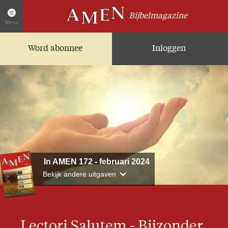
Bijbelmagazine
Menu
Word abonnee
Inloggen
Artikelen
Home
AMEN Actueel
Zoek in alle artikelen
Twitter
Facebook
Over AMEN
In AMEN 172 - februari 2024
Bekijk andere uitgaven
Abonnementen
Geschenkabonnement
Proefnummer AMEN
Lectori Salutem - Bijzonder
Steun AMEN