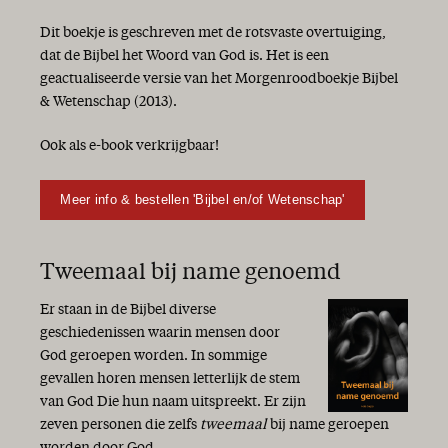
Dit boekje is geschreven met de rotsvaste overtuiging,
dat de Bijbel het Woord van God is. Het is een
geactualiseerde versie van het Morgenroodboekje Bijbel
& Wetenschap (2013).
Ook als e-book verkrijgbaar!
Meer info & bestellen 'Bijbel en/of Wetenschap'
Tweemaal bij name genoemd
Er staan in de Bijbel diverse
geschiedenissen waarin mensen door
God geroepen worden. In sommige
gevallen horen mensen letterlijk de stem
van God Die hun naam uitspreekt. Er zijn
zeven personen die zelfs
tweemaal
bij name geroepen
worden door God.