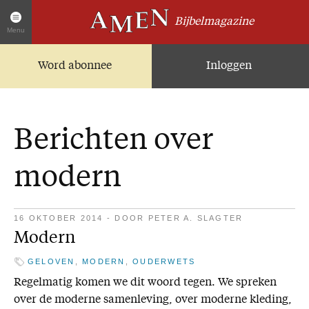
Bijbelmagazine
Menu
Word abonnee
Inloggen
Artikelen
Home
AMEN Actueel
Berichten over
Zoek in alle artikelen
Twitter
modern
Facebook
Over AMEN
16 OKTOBER 2014
-
DOOR
PETER A. SLAGTER
Modern
Abonnementen
Geschenkabonnement
GELOVEN
,
MODERN
,
OUDERWETS
Regelmatig komen we dit woord tegen. We spreken
Proefnummer AMEN
over de moderne samenleving, over moderne kleding,
Steun AMEN