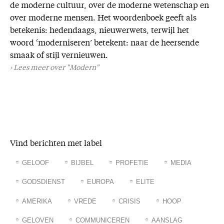
de moderne cultuur, over de moderne wetenschap en
Missie
over moderne mensen. Het woordenboek geeft als
betekenis: hedendaags, nieuwerwets, terwijl het
Service
woord ‘moderniseren’ betekent: naar de heersende
Adreswijziging
smaak of stijl vernieuwen.
Lees meer over "Modern"
Nabestellen
Vragen en opmerkingen
En verder
Bijbelstudieagenda
Vind berichten met label
GELOOF
BIJBEL
PROFETIE
MEDIA
GODSDIENST
EUROPA
ELITE
AMERIKA
VREDE
CRISIS
HOOP
GELOVEN
COMMUNICEREN
AANSLAG