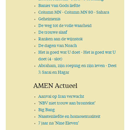
Banier van Gods liefde
Column MN
- Column MN 80 - Sahara
Geheimenis
De weg tot de volle waarheid
De trouwe slaaf
Ranken aan de wijnstok
De dagen van Noach
Het is goed wat U doet
- Het is goed wat U
doet (4 - slot)
Abraham, zijn roeping en zijn leven
- Deel
7: Sarai en Hagar
AMEN Actueel
Aanval op Iran verwacht
'NBV niet trouw aan brontekst'
Big Bang
Naastenliefde en homosexualiteit
7 jaar na 'Nine Eleven'