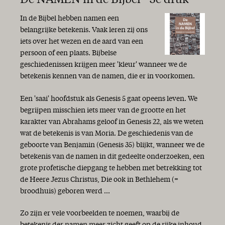
De NAMEN in de Bijbel - 3e druk
In de Bijbel hebben namen een
belangrijke betekenis. Vaak leren zij ons
iets over het wezen en de aard van een
persoon of een plaats. Bijbelse
geschiedenissen krijgen meer 'kleur' wanneer we de
betekenis kennen van de namen, die er in voorkomen.
Een 'saai' hoofdstuk als Genesis 5 gaat opeens leven. We
begrijpen misschien iets meer van de grootte en het
karakter van Abrahams geloof in Genesis 22, als we weten
wat de betekenis is van Moria. De geschiedenis van de
geboorte van Benjamin (Genesis 35) blijkt, wanneer we de
betekenis van de namen in dit gedeelte onderzoeken, een
grote profetische diepgang te hebben met betrekking tot
de Heere Jezus Christus, Die ook in Bethlehem (=
broodhuis) geboren werd ...
Zo zijn er vele voorbeelden te noemen, waarbij de