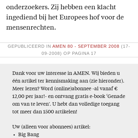
onderzoekers. Zij hebben een klacht
Missie
ingediend bij het Europees hof voor de
Service
mensenrechten.
Adreswijziging
Nabestellen
GEPUBLICEERD IN
AMEN 80 - SEPTEMBER 2008
(17-
09-2008)
OP PAGINA 17
Vragen en opmerkingen
En verder
Dank voor uw interesse in AMEN. Wij bieden u
Bijbelstudieagenda
één artikel ter kennismaking aan (zie hieronder).
Meer lezen? Word (online)abonnee -al vanaf €
12,00 per jaar!- en ontvang gratis e-book ‘Genade
om van te leven’. U hebt dan volledige toegang
tot meer dan 1500 artikelen!
Uw (alleen voor abonnees) artikel:
Big Bang