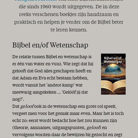
die sinds 1960 wordt uitgegeven. De in deze
reeks verschenen boekjes zijn handzaam en
praktisch en helpen je verder om de Bijbel beter
te leren kennen.
Bijbel en/of Wetenschap
De relatie tussen Bijbel en wetenschap is
er één van water en vuur. Wie zegt dat hij
gelooft dat God alles geschapen heeft en
dat Adam en Eva echt bestaan hebben,
wordt vanuit het 'andere kamp' wat
meewarig aangekeken ... 'Gelóóf jij dat
nog?'.
Dat
geloof
ook in de wetenschap een grote rol speelt,
vergeet men voor het gemak maar even. Maar het is toch
echt zo: eerst wordt bedacht hoe het zou kunnen zijn
(theorie, aannames, uitgangspunten,
geloof
) en
vervolgens worden daar de bewijzen bij gezocht en zegt