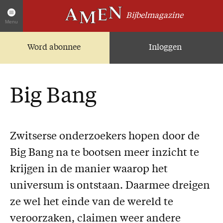
Bijbelmagazine
Menu
Word abonnee
Inloggen
Artikelen
Home
AMEN Actueel
Big Bang
Zoek in alle artikelen
Twitter
Facebook
Zwitserse onderzoekers hopen door de
Big Bang na te bootsen meer inzicht te
Over AMEN
krijgen in de manier waarop het
Abonnementen
universum is ontstaan. Daarmee dreigen
Geschenkabonnement
ze wel het einde van de wereld te
Proefnummer AMEN
veroorzaken, claimen weer andere
Steun AMEN