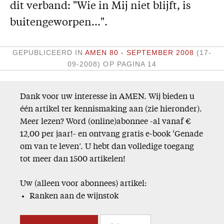
dit verband: "Wie in Mij niet blijft, is
Missie
buitengeworpen...".
Service
GEPUBLICEERD IN
AMEN 80 - SEPTEMBER 2008
(17-
Adreswijziging
09-2008)
OP PAGINA 14
Nabestellen
Vragen en opmerkingen
Dank voor uw interesse in AMEN. Wij bieden u
één artikel ter kennismaking aan (zie hieronder).
En verder
Meer lezen? Word (online)abonnee -al vanaf €
Bijbelstudieagenda
12,00 per jaar!- en ontvang gratis e-book ‘Genade
om van te leven’. U hebt dan volledige toegang
tot meer dan 1500 artikelen!
Uw (alleen voor abonnees) artikel:
Ranken aan de wijnstok