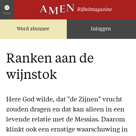
Bijbelmagazine
Menu
Word abonnee
Inloggen
Artikelen
Home
AMEN Actueel
Ranken aan de
Zoek in alle artikelen
Twitter
wijnstok
Facebook
Over AMEN
Here God wilde, dat "de Zijnen" vrucht
Abonnementen
zouden dragen en dat kan alleen in een
Geschenkabonnement
levende relatie met de Messias. Daarom
Proefnummer AMEN
klinkt ook een ernstige waarschuwing in
Steun AMEN