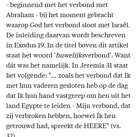
- beginnend met het verbond met
Missie
Abraham - bij het moment gebracht
Service
waarop God het verbond sloot met Israël.
Adreswijziging
De inleiding daarvan wordt beschreven
Nabestellen
in Exodus 19. In de titel boven dit artikel
Vragen en opmerkingen
staat het woord '
huwelijks
verbond'. Want
dát was het namelijk. In Jeremia 31 staat
En verder
het volgende: "... zoals het verbond dat Ik
Bijbelstudieagenda
met hun vaderen gesloten heb op de dag
dat Ik hun hand vastgreep om hen uit het
land Egypte te leiden - Mijn verbond, dat
zij verbroken hebben, hoewel Ík hen
getrouwd had, spreekt de HEERE" (vs.
32).