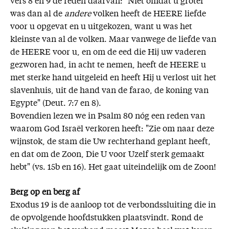
vers 8 en 9 de reden daarvan: "Niet omdat u groter
was dan al de
andere
volken heeft de HEERE liefde
voor u opgevat en u uitgekozen, want u was het
kleinste van al de volken. Maar vanwege de liefde van
de HEERE voor u, en om de eed die Hij uw vaderen
gezworen had, in acht te nemen, heeft de HEERE u
met sterke hand uitgeleid en heeft Hij u verlost uit het
slavenhuis, uit de hand van de farao, de koning van
Egypte" (Deut. 7:7 en 8).
Bovendien lezen we in Psalm 80 nóg een reden van
waarom God Israël verkoren heeft: "Zie om naar deze
wijnstok, de stam die Uw rechterhand geplant heeft,
en dat om de Zoon, Die U voor Uzelf sterk gemaakt
hebt" (vs. 15b en 16). Het gaat uiteindelijk om de Zoon!
Berg op en berg af
Exodus 19 is de aanloop tot de verbondssluiting die in
de opvolgende hoofdstukken plaatsvindt. Rond de