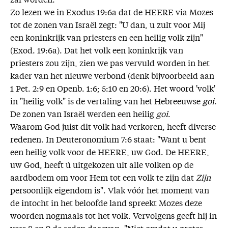
zal worden.
Zo lezen we in Exodus 19:6a dat de HEERE via Mozes
tot de zonen van Israël zegt: "U dan, u zult voor Mij
een koninkrijk van priesters en een heilig volk zijn"
(Exod. 19:6a). Dat het volk een koninkrijk van
priesters zou zijn, zien we pas vervuld worden in het
kader van het nieuwe verbond (denk bijvoorbeeld aan
1 Pet. 2:9 en Openb. 1:6; 5:10 en 20:6). Het woord 'volk'
in "heilig volk" is de vertaling van het Hebreeuwse
goi
.
De zonen van Israël werden een heilig
goi
.
Waarom God juist dit volk had verkoren, heeft diverse
redenen. In Deuteronomium 7:6 staat: "Want u bent
een heilig volk voor de HEERE, uw God. De HEERE,
uw God, heeft ú uitgekozen uit alle volken op de
aardbodem om voor Hem tot een volk te zijn dat
Zijn
persoonlijk eigendom is". Vlak vóór het moment van
de intocht in het beloofde land spreekt Mozes deze
woorden nogmaals tot het volk. Vervolgens geeft hij in