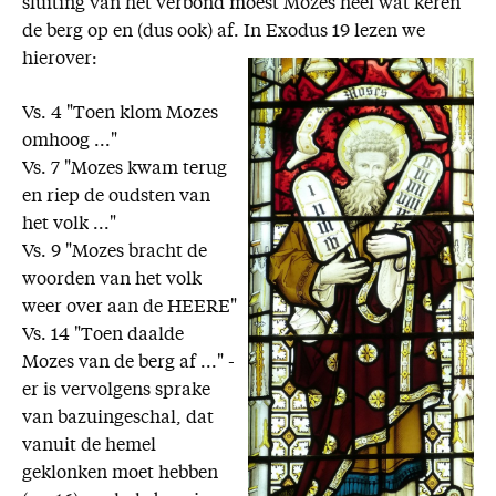
sluiting van het verbond moest Mozes heel wat keren
de berg op en (dus ook) af. In Exodus 19 lezen we
hierover:
Vs. 4 "Toen klom Mozes
omhoog ..."
Vs. 7 "Mozes kwam terug
en riep de oudsten van
het volk ..."
Vs. 9 "Mozes bracht de
woorden van het volk
weer over aan de HEERE"
Vs. 14 "Toen daalde
Mozes van de berg af ..." -
er is vervolgens sprake
van bazuingeschal, dat
vanuit de hemel
geklonken moet hebben