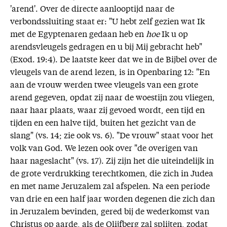
'arend'. Over de directe aanlooptijd naar de
verbondssluiting staat er: "U hebt zelf gezien wat Ik
met de Egyptenaren gedaan heb en
hoe
Ik u op
arendsvleugels gedragen en u bij Mij gebracht heb"
(Exod. 19:4). De laatste keer dat we in de Bijbel over de
vleugels van de arend lezen, is in Openbaring 12: "En
aan de vrouw werden twee vleugels van een grote
arend gegeven, opdat zij naar de woestijn zou vliegen,
naar haar plaats, waar zij gevoed wordt, een tijd en
tijden en een halve tijd, buiten het gezicht van de
slang" (vs. 14; zie ook vs. 6). "De vrouw" staat voor het
volk van God. We lezen ook over "de overigen van
haar nageslacht" (vs. 17). Zij zijn het die uiteindelijk in
de grote verdrukking terechtkomen, die zich in Judea
en met name Jeruzalem zal afspelen. Na een periode
van drie en een half jaar worden degenen die zich dan
in Jeruzalem bevinden, gered bij de wederkomst van
Christus op aarde, als de Olijfberg zal splijten, zodat