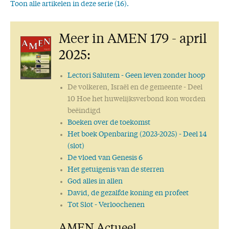
Toon alle artikelen in deze serie (16).
Deel 11- Hoe God van Israël scheidde
Deel 12 - Hoe God van Juda scheidde
Meer in AMEN 179 - april
Deel 13 - De start van het nieuwe verbond
Deel 14 - Het nieuwe verbond voor de heidenen
2025:
Deel 15 - Heidenen die uit het huis van Israël voortkomen
Deel 16 (slot) Het lichaam van Christus
Lectori Salutem
- Geen leven zonder hoop
De volkeren, Israël en de gemeente
- Deel
10 Hoe het huwelijksverbond kon worden
beëindigd
Boeken over de toekomst
Het boek Openbaring (2023-2025)
- Deel 14
(slot)
De vloed van Genesis 6
Het getuigenis van de sterren
God alles in allen
David, de gezalfde koning en profeet
Tot Slot
- Verloochenen
AMEN Actueel