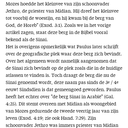
Mozes hoedde het kleinvee van zijn schoonvader
Jethro, de priester van Midian. Hij dreef het kleinvee
tot voorbij de woestijn, en hij kwam bij de berg van
God, de Horeb" (Exod. 3:1). Zoals we in het vorige
artikel zagen, staat deze berg in de Bijbel vooral
bekend als de Sinaï.
Het is overigens opmerkelijk wat Paulus later schrijft
over de geografische plek waar deze berg zich bevindt.
Over het algemeen wordt namelijk aangenomen dat
de Sinaï zich bevindt op de plek zoals die in de huidige
atlassen te vinden is. Toch draagt de berg die nu de
Sinaï genoemd wordt, deze naam pas sinds de 3
e
/ 4
e
eeuw! Sindsdien is dat gemeengoed geworden. Paulus
heeft het echter over "de berg Sinaï in Arabië" (Gal.
4:25). Dit stemt overeen met Midian als woongebied
van Mozes gedurende de tweede veertig jaar van zijn
leven (Exod. 4:19; zie ook Hand. 7:29). Zijn
schoonvader Jethro was immers priester van Midian