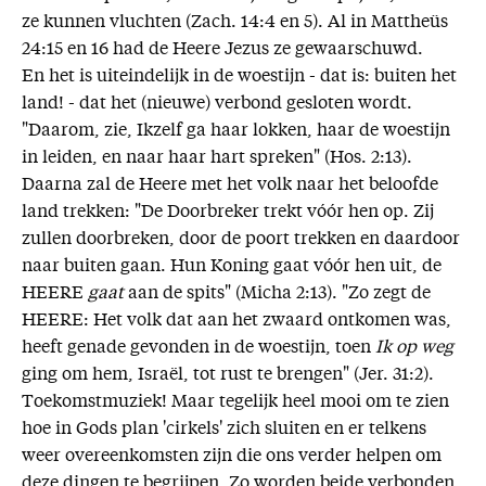
ze kunnen vluchten (Zach. 14:4 en 5). Al in Mattheüs
24:15 en 16 had de Heere Jezus ze gewaarschuwd.
En het is uiteindelijk in de woestijn - dat is: buiten het
land! - dat het (nieuwe) verbond gesloten wordt.
"Daarom, zie, Ikzelf ga haar lokken, haar de woestijn
in leiden, en naar haar hart spreken" (Hos. 2:13).
Daarna zal de Heere met het volk naar het beloofde
land trekken: "De Doorbreker trekt vóór hen op. Zij
zullen doorbreken, door de poort trekken en daardoor
naar buiten gaan. Hun Koning gaat vóór hen uit, de
HEERE
gaat
aan de spits" (Micha 2:13). "Zo zegt de
HEERE: Het volk dat aan het zwaard ontkomen was,
heeft genade gevonden in de woestijn, toen
Ik op weg
ging om hem, Israël, tot rust te brengen" (Jer. 31:2).
Toekomstmuziek! Maar tegelijk heel mooi om te zien
hoe in Gods plan 'cirkels' zich sluiten en er telkens
weer overeenkomsten zijn die ons verder helpen om
deze dingen te begrijpen. Zo worden beide verbonden