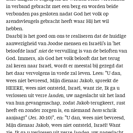
in verband gebracht met een berg en worden beide
verbonden pas gesloten nadat God het volk op
arendsvleugels gebracht heeft waar Hij het wil
hebben.
Daarbij is het goed om ons te realiseren dat de huidige
aanwezigheid van Joodse mensen en Israëli's in 'het
beloofde land'
niet
de vervulling is van de beloften van
God. Immers, als God het volk belooft dat het terug
zal keren naar Israël, wordt er meestal bij gezegd dat
het daar vervolgens in vrede zal leven. Lees: "U dan,
wees niet bevreesd, Mijn dienaar Jakob, spreekt de
HEERE, wees niet ontsteld, Israël, want zie, Ik ga u
verlossen uit verre
lande
n, uw nageslacht uit het land
van hun gevangenschap, zodat Jakob terugkeert, rust
heeft en zonder zorgen is, en niemand
hem
schrik
aanjaagt" (Jer. 30:10)", en: "U dan, wees niet bevreesd,
Mijn dienaar Jakob, wees niet ontsteld, Israël! Want
zie, Ik ga u verlossen uit verre
landen
, uw nageslacht