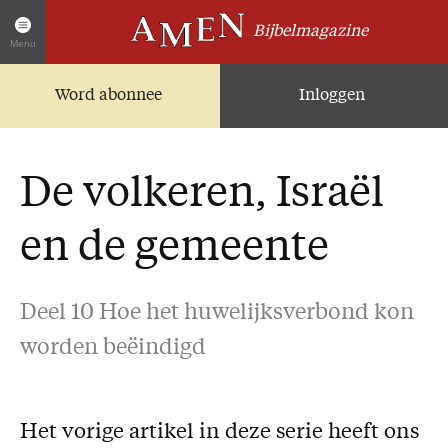
Bijbelmagazine
Menu
Word abonnee
Inloggen
Artikelen
Home
AMEN Actueel
De volkeren, Israël
Zoek in alle artikelen
Twitter
en de gemeente
Facebook
Over AMEN
Deel 10 Hoe het huwelijksverbond kon
worden beëindigd
Abonnementen
Geschenkabonnement
Proefnummer AMEN
Het vorige artikel in deze serie heeft ons
Steun AMEN