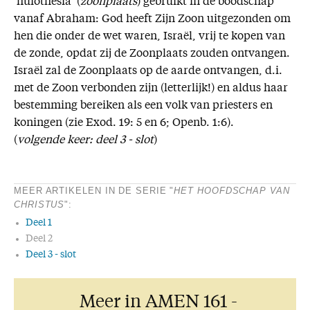
‘huiothesia’ (
zoonplaats
) gebruikt in de boodschap
vanaf Abraham: God heeft Zijn Zoon uitgezonden om
hen die onder de wet waren, Israël, vrij te kopen van
de zonde, opdat zij de Zoonplaats zouden ontvangen.
Israël zal de Zoonplaats op de aarde ontvangen, d.i.
met de Zoon verbonden zijn (letterlijk!) en aldus haar
bestemming bereiken als een volk van priesters en
koningen (zie Exod. 19: 5 en 6; Openb. 1:6).
(
volgende keer: deel 3 - slot
)
MEER ARTIKELEN IN DE SERIE "
HET HOOFDSCHAP VAN
CHRISTUS
":
Deel 1
Deel 2
Deel 3 - slot
Meer in AMEN 161 -