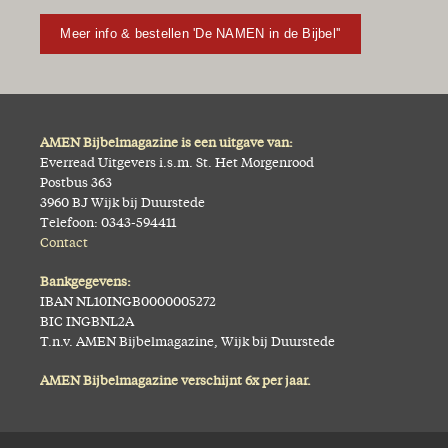
Meer info & bestellen 'De NAMEN in de Bijbel''
AMEN Bijbelmagazine is een uitgave van:
Everread Uitgevers i.s.m. St. Het Morgenrood
Postbus 363
3960 BJ Wijk bij Duurstede
Telefoon: 0343-594411
Contact
Bankgegevens:
IBAN NL10INGB0000005272
BIC INGBNL2A
T.n.v. AMEN Bijbelmagazine, Wijk bij Duurstede
AMEN Bijbelmagazine verschijnt 6x per jaar.