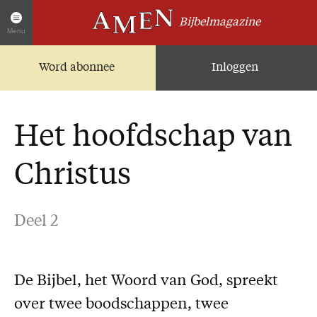
Bijbelmagazine
Menu
Word abonnee
Inloggen
Artikelen
Home
AMEN Actueel
Het hoofdschap van
Zoek in alle artikelen
Twitter
Christus
Facebook
Over AMEN
Deel 2
Abonnementen
Geschenkabonnement
De Bijbel, het Woord van God, spreekt
Proefnummer AMEN
over twee boodschappen, twee
Steun AMEN