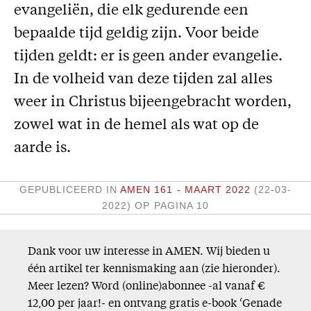
evangeliën, die elk gedurende een
Missie
bepaalde tijd geldig zijn. Voor beide
Service
tijden geldt: er is geen ander evangelie.
Adreswijziging
In de volheid van deze tijden zal alles
Nabestellen
weer in Christus bijeengebracht worden,
Vragen en opmerkingen
zowel wat in de hemel als wat op de
aarde is.
En verder
Bijbelstudieagenda
GEPUBLICEERD IN
AMEN 161 - MAART 2022
(22-03-
2022)
OP PAGINA 10
Dank voor uw interesse in AMEN. Wij bieden u
één artikel ter kennismaking aan (zie hieronder).
Meer lezen? Word (online)abonnee -al vanaf €
12,00 per jaar!- en ontvang gratis e-book ‘Genade