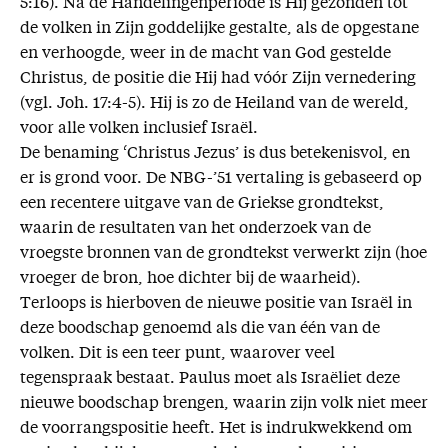
5:16). Na de Handelingenperiode is Hij gezonden tot
de volken in Zijn goddelijke gestalte, als de opgestane
en verhoogde, weer in de macht van God gestelde
Christus, de positie die Hij had vóór Zijn vernedering
(vgl. Joh. 17:4-5). Hij is zo de Heiland van de wereld,
voor alle volken inclusief Israël.
De benaming ‘Christus Jezus’ is dus betekenisvol, en
er is grond voor. De NBG-’51 vertaling is gebaseerd op
een recentere uitgave van de Griekse grondtekst,
waarin de resultaten van het onderzoek van de
vroegste bronnen van de grondtekst verwerkt zijn (hoe
vroeger de bron, hoe dichter bij de waarheid).
Terloops is hierboven de nieuwe positie van Israël in
deze boodschap genoemd als die van één van de
volken. Dit is een teer punt, waarover veel
tegenspraak bestaat. Paulus moet als Israëliet deze
nieuwe boodschap brengen, waarin zijn volk niet meer
de voorrangspositie heeft. Het is indrukwekkend om