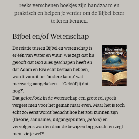
reeks verschenen boekjes zijn handzaam en
praktisch en helpen je verder om de Bijbel beter
te leren kennen.
Bijbel en/of Wetenschap
De relatie tussen Bijbel en wetenschap is
er één van water en vuur. Wie zegt dat hij
gelooft dat God alles geschapen heeft en
dat Adam en Eva echt bestaan hebben,
wordt vanuit het 'andere kamp' wat
meewarig aangekeken ... 'Gelóóf jij dat
nog?'.
Dat
geloof
ook in de wetenschap een grote rol speelt,
vergeet men voor het gemak maar even. Maar het is toch
echt zo: eerst wordt bedacht hoe het zou kunnen zijn
(theorie, aannames, uitgangspunten,
geloof
) en
vervolgens worden daar de bewijzen bij gezocht en zegt
men: zie je wel?!