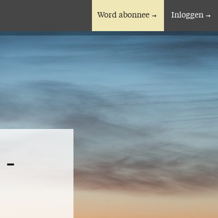
Word abonnee
Inloggen
En verder
Bijbelstudieagenda
 -