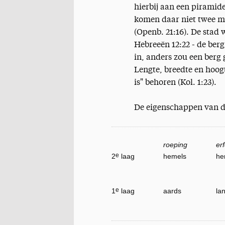
hierbij aan een pirami
komen daar niet twee ma
(Openb. 21:16). De stad 
Hebreeën 12:22 - de berg
in, anders zou een berg 
Lengte, breedte en hoogt
is" behoren (Kol. 1:23).
De eigenschappen van de
roeping
er
e
2
laag
hemels
he
e
1
laag
aards
la