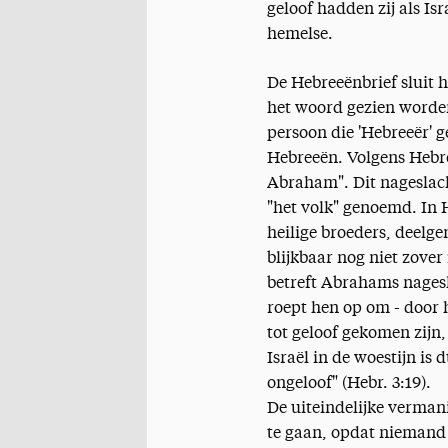
geloof hadden zij als Is
hemelse.
De Hebreeënbrief sluit h
het woord gezien worden
persoon die 'Hebreeër' 
Hebreeën. Volgens Hebre
Abraham". Dit nageslacht
"het volk" genoemd. In H
heilige broeders, deelg
blijkbaar nog niet zover
betreft Abrahams nagesl
roept hen op om - door h
tot geloof gekomen zijn,
Israël in de woestijn is 
ongeloof" (Hebr. 3:19).
De uiteindelijke verman
te gaan, opdat niemand