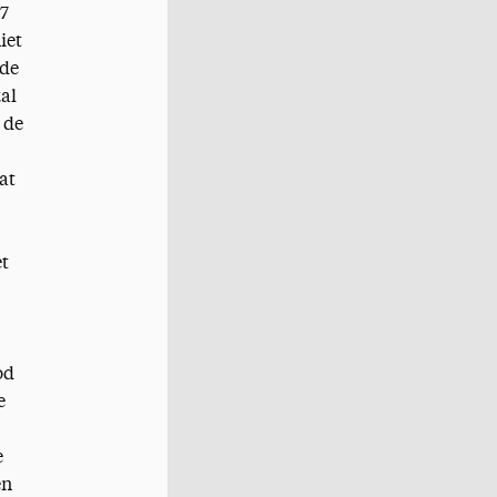
17
iet
 de
zal
 de
at
et
od
e
e
en