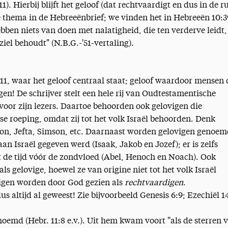
1). Hierbij blijft het geloof (dat rechtvaardigt en dus in de r
te thema in de Hebreeënbrief; we vinden het in Hebreeën 10:3
bben niets van doen met nalatigheid, die ten verderve leidt,
ziel behoudt" (N.B.G.-'51-vertaling).
1, waar het geloof centraal staat; geloof waardoor mensen 
en! De schrijver stelt een hele rij van Oudtestamentische
voor zijn lezers. Daartoe behoorden ook gelovigen die
e roeping, omdat zij tot het volk Israël behoorden. Denk
on, Jefta, Simson, etc. Daarnaast worden gelovigen genoem
aan Israël gegeven werd (Isaak, Jakob en Jozef); er is zelfs
t de tijd vóór de zondvloed (Abel, Henoch en Noach). Ook
s gelovige, hoewel ze van origine niet tot het volk Israël
vigen worden door God gezien als
rechtvaardigen
.
us altijd al geweest! Zie bijvoorbeeld Genesis 6:9; Ezechiël 1
md (Hebr. 11:8 e.v.). Uit hem kwam voort "als de sterren 