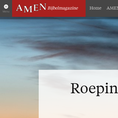
Bijbelmagazine
Home
AMEN
Menu
Artikelen
Over 
Home
Abonneme
AMEN Actueel
Geschenk
Zoek in alle artikelen
Proefnum
Twitter
Steun AM
Facebook
Missie
Roeping