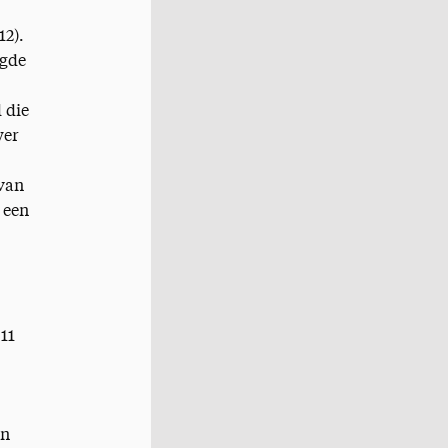
12).
ngde
d die
wer
 van
 een
11
in