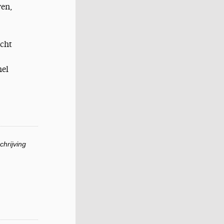
ven,
ucht
mel
hrijving