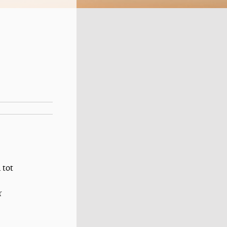
 tot
r