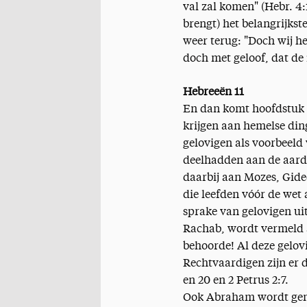
val zal komen" (Hebr. 4:1
brengt) het belangrijks
weer terug: "Doch wij he
doch met geloof, dat de 
Hebreeën 11
En dan komt hoofdstuk 1
krijgen aan hemelse ding
gelovigen als voorbeeld 
deelhadden aan de aards
daarbij aan Mozes, Gide
die leefden vóór de wet 
sprake van gelovigen ui
Rachab, wordt vermeld al
behoorde! Al deze gelo
Rechtvaardigen zijn er d
en 20 en 2 Petrus 2:7.
Ook Abraham wordt genoe