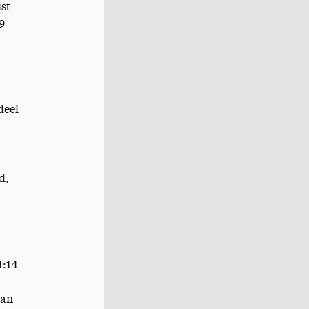
ust
9
deel
d,
4:14
van