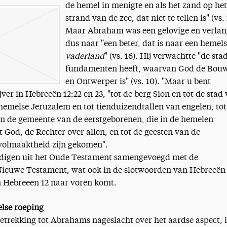
de hemel in menigte en als het zand op het
strand van de zee, dat niet te tellen is" (vs. 
Maar Abraham was een gelovige en verla
dus naar "een beter, dat is naar een hemels
vaderland
" (vs. 16). Hij verwachtte "de sta
fundamenten heeft, waarvan God de Bou
en Ontwerper is" (vs. 10). "Maar u bent
jver in Hebreeën 12:22 en 23, "tot de berg Sion en tot de stad
 hemelse Jeruzalem en tot tienduizendtallen van engelen, tot
 en de gemeente van de eerstgeborenen, die in de hemelen
t God, de Rechter over allen, en tot de geesten van de
 volmaaktheid zijn gekomen".
digen uit het Oude Testament samengevoegd met de
Nieuwe Testament, wat ook in de slotwoorden van Hebreeën 
 Hebreeën 12 naar voren komt.
lse roeping
betrekking tot Abrahams nageslacht over het aardse aspect, 