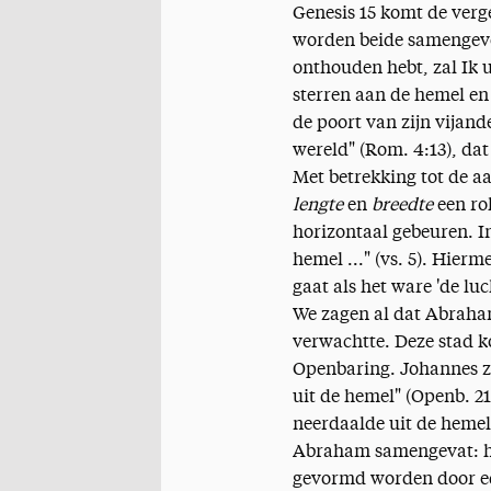
Genesis 15 komt de verge
worden beide samengevo
onthouden hebt, zal Ik u
sterren aan de hemel en 
de poort van zijn vijan
wereld" (Rom. 4:13), da
Met betrekking tot de a
lengte
en
breedte
een rol
horizontaal gebeuren. I
hemel ..." (vs. 5). Hie
gaat als het ware 'de lu
We zagen al dat Abraha
verwachtte. Deze stad k
Openbaring. Johannes zi
uit de hemel" (Openb. 21
neerdaalde uit de hemel
Abraham samengevat: he
gevormd worden door ede