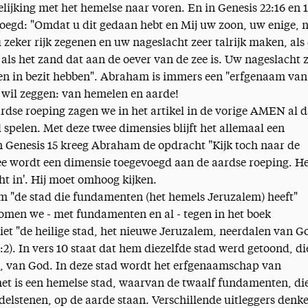
lijking met het hemelse naar voren. En in Genesis 22:16 en 
egd: "Omdat u dit gedaan hebt en Mij uw zoon, uw enige, n
 zeker rijk zegenen en uw nageslacht zeer talrijk maken, als
als het zand dat aan de oever van de zee is. Uw nageslacht 
den in bezit hebben". Abraham is immers een "erfgenaam van
t wil zeggen: van hemelen en aarde!
ardse roeping zagen we in het artikel in de vorige AMEN al d
 spelen. Met deze twee dimensies blijft het allemaal een
n Genesis 15 kreeg Abraham de opdracht "Kijk toch naar de
rmee wordt een dimensie toegevoegd aan de aardse roeping. H
cht in'. Hij moet omhoog kijken.
m "de stad die fundamenten (het hemels Jeruzalem) heeft"
omen we - met fundamenten en al - tegen in het boek
et "de heilige stad, het nieuwe Jeruzalem, neerdalen van G
:2). In vers 10 staat dat hem diezelfde stad werd getoond, di
, van God. In deze stad wordt het erfgenaamschap van
t is een hemelse stad, waarvan de twaalf fundamenten, di
lstenen, op de aarde staan. Verschillende uitleggers denk