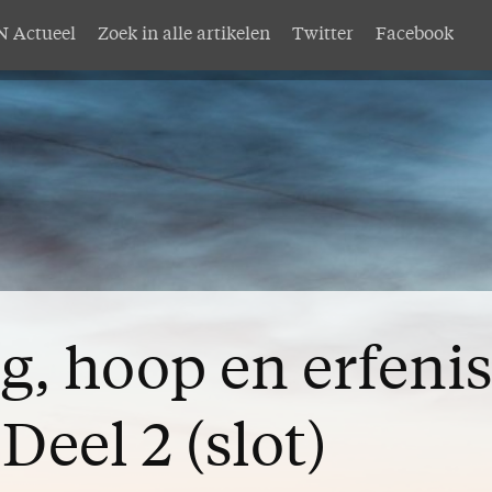
 Actueel
Zoek in alle artikelen
Twitter
Facebook
AMEN
Service
nten
Adreswijziging
abonnement
Nabestellen
mer AMEN
Vragen en opmerkingen
EN
, hoop en erfenis
Deel 2 (slot)