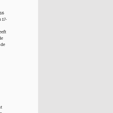
 16
 17-
eeft
de
 de
at