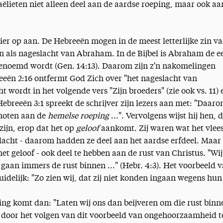
raëlieten niet alleen deel aan de aardse roeping, maar ook aa
ier op aan. De Hebreeën mogen in de meest letterlijke zin v
 als nageslacht van Abraham. In de Bijbel is Abraham de ee
genoemd wordt (Gen. 14:13). Daarom zijn z'n nakomelingen
eën 2:16 ontfermt God Zich over "het nageslacht van
 wordt in het volgende vers "Zijn broeders" (zie ook vs. 11) 
ebreeën 3:1 spreekt de schrijver zijn lezers aan met: "Daaro
enoten aan de
hemelse roeping
...". Vervolgens wijst hij hen, d
 zijn, erop dat het op
geloof
aankomt. Zij waren wat het vlee
acht - daarom hadden ze deel aan het aardse erfdeel. Maar 
et geloof - ook deel te hebben aan de rust van Christus. "Wij
 gaan immers de rust binnen ..." (Hebr. 4:3). Het voorbeeld 
duidelijk: "Zo zien wij, dat zij niet konden ingaan wegens hun
ing komt dan: "Laten wij ons dan beijveren om die rust binn
 door het volgen van dit voorbeeld van ongehoorzaamheid t