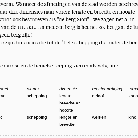
devorm. Wanneer de afmetingen van de stad worden beschre
ar drie dimensies naar voren: lengte en breedte en hoogte
wordt ook beschreven als "de berg Sion" - we zagen het al in
 van de HEERE. En met een berg is het net zo: het gaat de l
geen berg zijn!
e zijn dimensies die tot de "hele schepping die onder de he
 aardse en de hemelse roeping zien er als volgt uit:
fdeel
plaats
dimensie
rechtvaardiging
omsc
mel
schepping
lengte,
geloof
zoon
breedte en
hoogte
nd
schepping
lengte en
werken
kind
breedte