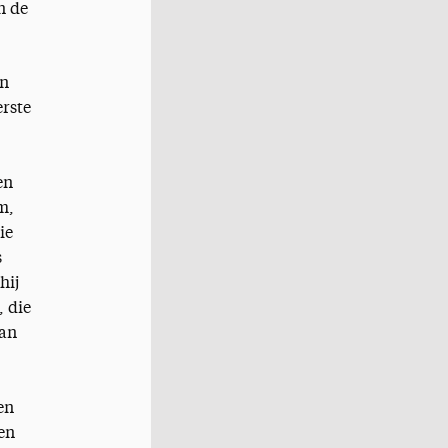
n de
an
rste
en
m,
ie
s
hij
, die
van
en
en