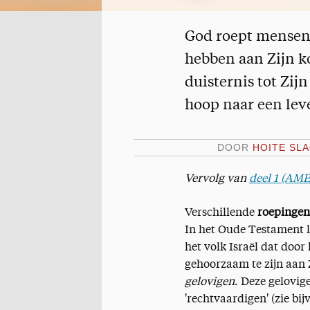
God roept mensen!
hebben aan Zijn ko
duisternis tot Zij
hoop naar een lev
DOOR
HOITE SL
Vervolg van
deel 1 (AM
Verschillende
roepingen
In het Oude Testament l
het volk Israël dat door
gehoorzaam te zijn aan 
gelovigen
. Deze gelovi
'rechtvaardigen' (zie bij