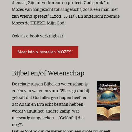
dienaar, Zijn uitverkorene en profeet. God sprak "tot
Mozes van aangezicht tot aangezicht, zoals een man met
zijn vriend spreekt" (Exod. 33:11a). En andersom noemde
Mozes de HEERE: Mijn God!
Ook als e-book verkrijgbaar!
Meer info & bestellen 'MOZES'
Bijbel en/of Wetenschap
De relatie tussen Bijbel en wetenschap is
er één van water en vuur. Wie zegt dat hij
gelooft dat God alles geschapen heeft en
dat Adam en Eva echt bestaan hebben,
wordt vanuit het 'andere kamp' wat
meewarig aangekeken ... 'Gelóóf jij dat
nog?'.
Dat
geloof
ook in de wetenschap een grote rol speelt,