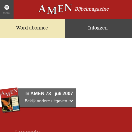
Bijbelmagazine
Menu
Word abonnee
Inloggen
Artikelen
Home
AMEN Actueel
Zoek in alle artikelen
Twitter
Facebook
Over AMEN
In AMEN 73 - juli 2007
Bekijk andere uitgaven
Abonnementen
Geschenkabonnement
Proefnummer AMEN
Steun AMEN