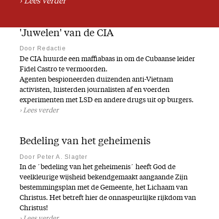
Lees verder
Missie
'Juwelen' van de CIA
Service
Door Redactie
Adreswijziging
De CIA huurde een maffiabaas in om de Cubaanse leider
Fidel Castro te vermoorden.
Nabestellen
Agenten bespioneerden duizenden anti-Vietnam
Vragen en opmerkingen
activisten, luisterden journalisten af en voerden
experimenten met LSD en andere drugs uit op burgers.
En verder
Lees verder
Bijbelstudieagenda
Bedeling van het geheimenis
Door Peter A. Slagter
In de ´bedeling van het geheimenis´ heeft God de
veelkleurige wijsheid bekendgemaakt aangaande Zijn
bestemmingsplan met de Gemeente, het Lichaam van
Christus. Het betreft hier de onnaspeurlijke rijkdom van
Christus!
Lees verder