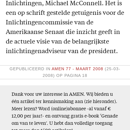
Inlichtingen, Michael McConnell. Het is
Missie
een op schrift gestelde getuigenis voor de
Service
Inlichtingencommissie van de
Amerikaanse Senaat die inzicht geeft in
Adreswijziging
de actuele visie van de belangrijkste
Nabestellen
Vragen en opmerkingen
inlichtingenadviseur van de president.
En verder
GEPUBLICEERD IN
AMEN 77 - MAART 2008
(25-03-
Bijbelstudieagenda
2008)
OP PAGINA 18
Dank voor uw interesse in AMEN. Wij bieden u
één artikel ter kennismaking aan (zie hieronder).
Meer lezen? Word (online)abonnee -al vanaf €
12,00 per jaar!- en ontvang gratis e-book ‘Genade
om van te leven’. U hebt dan volledige toegang