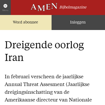
Bijbelmagazine
Menu
Word abonnee
Inloggen
Artikelen
Home
AMEN Actueel
Dreigende oorlog
Zoek in alle artikelen
Twitter
Iran
Facebook
Over AMEN
In februari verscheen de jaarlijkse
Abonnementen
Annual Threat Assesment (Jaarlijkse
Geschenkabonnement
dreigingsinschatting van de
Proefnummer AMEN
Amerikaanse directeur van Nationale
Steun AMEN