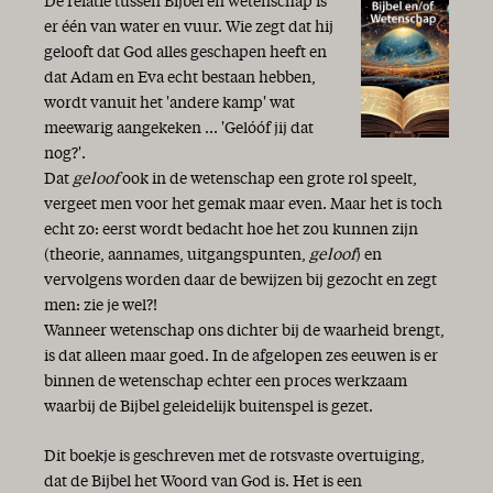
De relatie tussen Bijbel en wetenschap is
er één van water en vuur. Wie zegt dat hij
gelooft dat God alles geschapen heeft en
dat Adam en Eva echt bestaan hebben,
wordt vanuit het 'andere kamp' wat
meewarig aangekeken ... 'Gelóóf jij dat
nog?'.
Dat
geloof
ook in de wetenschap een grote rol speelt,
vergeet men voor het gemak maar even. Maar het is toch
echt zo: eerst wordt bedacht hoe het zou kunnen zijn
(theorie, aannames, uitgangspunten,
geloof
) en
vervolgens worden daar de bewijzen bij gezocht en zegt
men: zie je wel?!
Wanneer wetenschap ons dichter bij de waarheid brengt,
is dat alleen maar goed. In de afgelopen zes eeuwen is er
binnen de wetenschap echter een proces werkzaam
waarbij de Bijbel geleidelijk buitenspel is gezet.
Dit boekje is geschreven met de rotsvaste overtuiging,
dat de Bijbel het Woord van God is. Het is een