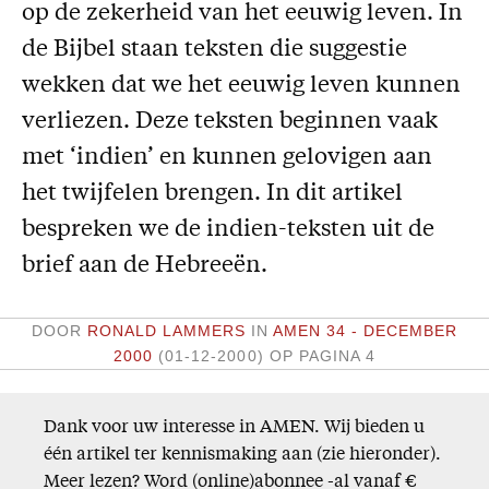
op de zekerheid van het eeuwig leven. In
Missie
de Bijbel staan teksten die suggestie
Service
wekken dat we het eeuwig leven kunnen
verliezen. Deze teksten beginnen vaak
Adreswijziging
met ‘indien’ en kunnen gelovigen aan
Nabestellen
Vragen en opmerkingen
het twijfelen brengen. In dit artikel
bespreken we de indien-teksten uit de
En verder
brief aan de Hebreeën.
Bijbelstudieagenda
DOOR
RONALD LAMMERS
IN
AMEN 34 - DECEMBER
2000
(01-12-2000)
OP PAGINA 4
Dank voor uw interesse in AMEN. Wij bieden u
één artikel ter kennismaking aan (zie hieronder).
Meer lezen? Word (online)abonnee -al vanaf €