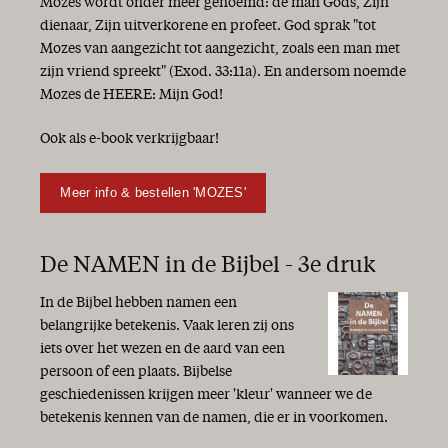
Mozes wordt onder meer genoemd: de man Gods, Zijn
dienaar, Zijn uitverkorene en profeet. God sprak "tot
Mozes van aangezicht tot aangezicht, zoals een man met
zijn vriend spreekt" (Exod. 33:11a). En andersom noemde
Mozes de HEERE: Mijn God!
Ook als e-book verkrijgbaar!
Meer info & bestellen 'MOZES'
De NAMEN in de Bijbel - 3e druk
In de Bijbel hebben namen een
belangrijke betekenis. Vaak leren zij ons
iets over het wezen en de aard van een
persoon of een plaats. Bijbelse
geschiedenissen krijgen meer 'kleur' wanneer we de
betekenis kennen van de namen, die er in voorkomen.