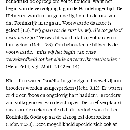
benadrukt de oproep om vol te houden, want het
begin van de vervolging lag in de Handelingentijd. De
Hebreeën worden aangemoedigd om in de rust van
dat Koninkrijk in te gaan. Voorwaarde daartoe is
geloof (4:3): “
wij gaan tot de rust in, wij, die tot geloof
gekomen zijn.
” Verwacht wordt dat zij volharden in
hun geloof (Hebr. 3:6). Om behouden te blijven is de
voorwaarde: “
mits wij het begin van onze
verzekerdheid tot het einde onverwrikt vasthouden.
”
(Hebr. 6:14, vgl. Matt. 24:13 en 14).
Niet allen waren Israëlische gelovigen, hoewel zij met
broeders worden aangesproken (Hebr. 3:12). Er waren
er die een ‘boos en ongelovig hart hadden’. ‘Broeders’
zijn volksgenoten van de schrijver. De brief verplaatst
ons naar de toekomende tijd, de periode waarin het
Koninkrijk Gods op aarde alsnog zal doorbreken
(Hebr. 12:28). Deze mogelijkheid speelde zich ook af