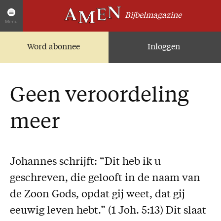
Bijbelmagazine
Menu
Word abonnee
Inloggen
Artikelen
Home
AMEN Actueel
Geen veroordeling
Zoek in alle artikelen
Twitter
meer
Facebook
Over AMEN
Johannes schrijft: “Dit heb ik u
Abonnementen
geschreven, die gelooft in de naam van
Geschenkabonnement
de Zoon Gods, opdat gij weet, dat gij
Proefnummer AMEN
eeuwig leven hebt.” (1 Joh. 5:13) Dit slaat
Steun AMEN