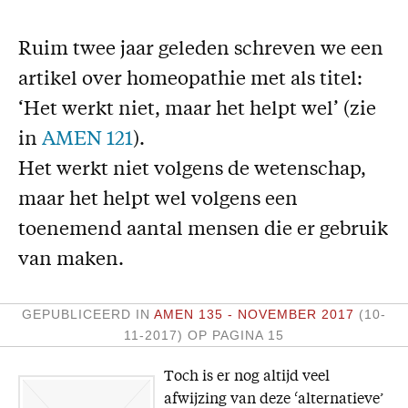
Missie
Ruim twee jaar geleden schreven we een
Service
artikel over homeopathie met als titel:
Adreswijziging
‘Het werkt niet, maar het helpt wel’ (zie
Nabestellen
in
AMEN 121
).
Vragen en opmerkingen
Het werkt niet volgens de wetenschap,
maar het helpt wel volgens een
En verder
toenemend aantal mensen die er gebruik
Bijbelstudieagenda
van maken.
GEPUBLICEERD IN
AMEN 135 - NOVEMBER 2017
(10-
11-2017)
OP PAGINA 15
Toch is er nog altijd veel
afwijzing van deze ‘alternatieve’