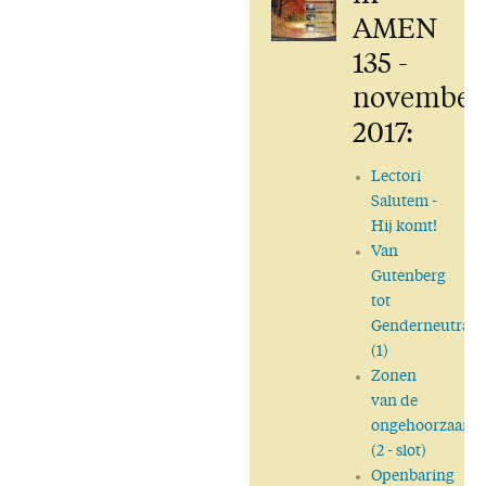
AMEN
135 -
november
2017:
Lectori
Salutem
-
Hij komt!
Van
Gutenberg
tot
Genderneutraal
(1)
Zonen
van de
ongehoorzaamh
(2 - slot)
Openbaring