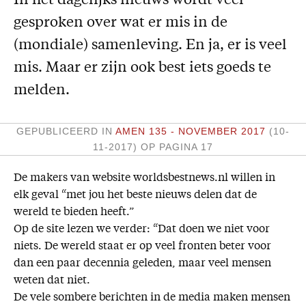
In het dagelijks nieuws wordt veel
Missie
gesproken over wat er mis in de
(mondiale) samenleving. En ja, er is veel
Service
mis. Maar er zijn ook best iets goeds te
Adreswijziging
melden.
Nabestellen
Vragen en opmerkingen
GEPUBLICEERD IN
AMEN 135 - NOVEMBER 2017
(10-
11-2017)
OP PAGINA 17
En verder
Bijbelstudieagenda
De makers van website worldsbestnews.nl willen in
elk geval “met jou het beste nieuws delen dat de
wereld te bieden heeft.”
Op de site lezen we verder: “Dat doen we niet voor
niets. De wereld staat er op veel fronten beter voor
dan een paar decennia geleden, maar veel mensen
weten dat niet.
De vele sombere berichten in de media maken mensen