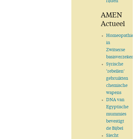
rijden
AMEN
Actueel
Homeopathie
in
Zwitserse
basisverzekerin
Syrische
‘rebellen’
gebruikten
chemische
wapens
DNA van
Egyptische
mummies
bevestigt
de Bijbel
Slecht