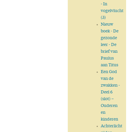
- In
vogelvlucht
(3)
Nieuw
boek
- De
gezonde
leer - De
brief van
Paulus
aan Titus
Een God
van de
zwakken
-
Deel 6
(slot) –
Ouderen
en
kinderen
Achterlicht