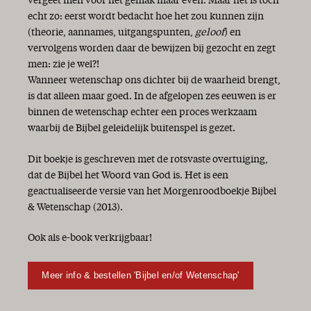
vergeet men voor het gemak maar even. Maar het is toch
echt zo: eerst wordt bedacht hoe het zou kunnen zijn
(theorie, aannames, uitgangspunten,
geloof
) en
vervolgens worden daar de bewijzen bij gezocht en zegt
men: zie je wel?!
Wanneer wetenschap ons dichter bij de waarheid brengt,
is dat alleen maar goed. In de afgelopen zes eeuwen is er
binnen de wetenschap echter een proces werkzaam
waarbij de Bijbel geleidelijk buitenspel is gezet.
Dit boekje is geschreven met de rotsvaste overtuiging,
dat de Bijbel het Woord van God is. Het is een
geactualiseerde versie van het Morgenroodboekje Bijbel
& Wetenschap (2013).
Ook als e-book verkrijgbaar!
Meer info & bestellen 'Bijbel en/of Wetenschap'