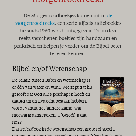
De Morgenroodboekjes komen uit in
de
Morgenroodreeks
: een serie Bijbelstudieboekjes
die sinds 1960 wordt uitgegeven. De in deze
reeks verschenen boekjes zijn handzaam en
praktisch en helpen je verder om de Bijbel beter
te leren kennen.
Bijbel en/of Wetenschap
De relatie tussen Bijbel en wetenschap is
er één van water en vuur. Wie zegt dat hij
gelooft dat God alles geschapen heeft en
dat Adam en Eva echt bestaan hebben,
wordt vanuit het 'andere kamp' wat
meewarig aangekeken ... 'Gelóóf jij dat
nog?'.
Dat
geloof
ook in de wetenschap een grote rol speelt,