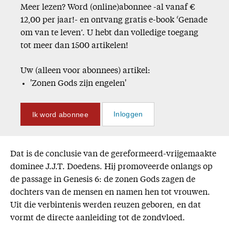
Meer lezen? Word (online)abonnee -al vanaf €
Missie
12,00 per jaar!- en ontvang gratis e-book ‘Genade
om van te leven’. U hebt dan volledige toegang
Service
tot meer dan 1500 artikelen!
Adreswijziging
Uw (alleen voor abonnees) artikel:
Nabestellen
'Zonen Gods zijn engelen'
Vragen en opmerkingen
En verder
Ik word abonnee
Inloggen
Bijbelstudieagenda
Dat is de conclusie van de gereformeerd-vrijgemaakte
dominee J.J.T. Doedens. Hij promoveerde onlangs op
de passage in Genesis 6: de zonen Gods zagen de
dochters van de mensen en namen hen tot vrouwen.
Uit die verbintenis werden reuzen geboren, en dat
vormt de directe aanleiding tot de zondvloed.