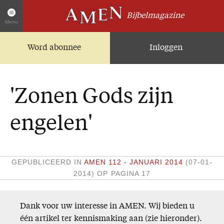
Bijbelmagazine
Menu
Word abonnee
Inloggen
Artikelen
Home
AMEN Actueel
'Zonen Gods zijn
Zoek in alle artikelen
Twitter
engelen'
Facebook
Over AMEN
GEPUBLICEERD IN
AMEN 112 - JANUARI 2014
(07-01-
2014)
OP PAGINA 17
Abonnementen
Geschenkabonnement
Proefnummer AMEN
Dank voor uw interesse in AMEN. Wij bieden u
één artikel ter kennismaking aan (zie hieronder).
Steun AMEN