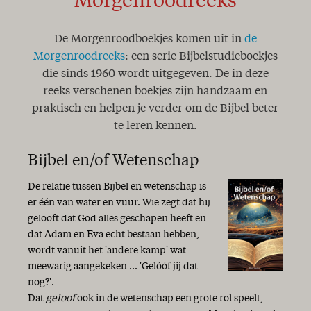
Morgenroodreeks
De Morgenroodboekjes komen uit in
de
Morgenroodreeks
: een serie Bijbelstudieboekjes
die sinds 1960 wordt uitgegeven. De in deze
reeks verschenen boekjes zijn handzaam en
praktisch en helpen je verder om de Bijbel beter
te leren kennen.
Bijbel en/of Wetenschap
De relatie tussen Bijbel en wetenschap is
er één van water en vuur. Wie zegt dat hij
gelooft dat God alles geschapen heeft en
dat Adam en Eva echt bestaan hebben,
wordt vanuit het 'andere kamp' wat
meewarig aangekeken ... 'Gelóóf jij dat
nog?'.
Dat
geloof
ook in de wetenschap een grote rol speelt,