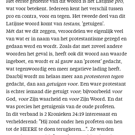
Het eerste gedeelte van dit woord is het Latijnse
pro
,
wat voor betekent. Iedereen kent het verschil tussen
pro en contra, voor en tegen. Het tweede deel van dit
Latijnse woord komt van
testans
, 'getuigen'.
Mét dat we dit zeggen, veroordelen we eigenlijk veel
van wat er in naam van het protestantisme gezegd en
gedaan werd en wordt. Zoals dat met zoveel andere
woorden het geval is, heeft ook dit woord aan waarde
ingeboet, en wordt er al gauw aan 'protest' gedacht,
wat tegenwoordig een meer negatieve lading heeft.
Daarbij wordt nu helaas meer aan
protesteren tegen
gedacht, dan aan
getuigen voor
. Een ware protestant
is echter iemand die getuigt
voor
; bijvoorbeeld
voor
God,
voor
Zijn waarheid en
voor
Zijn Woord. En dat
was precies het getuigenis van de oude profeten.
In dit verband is 2 Kronieken 24:19 interessant en
verhelderend: "Hij zond onder hen profeten om hen
tot de HEERE te doen terugkeren...". Ze werden