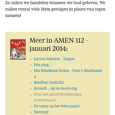
Zo zullen we handelen wanneer we God geloven. We
zullen vooral vóór Hem getuigen in plaats van tegen
mensen!
Meer in AMEN 112 -
januari 2014:
Lectori Salutem
- Zingen
Eén ding...
Het Bijbelboek Esther
- Deel 7: Hoofdstuk
4
Beloften (Gedicht)
Bruiloft... op de derde dag
Door het geloof koninkrijken
overwonnen!
De ruiter op het witte paard
Slavernij