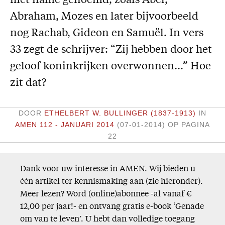
met name genoemd, zoals Abel,
Missie
Abraham, Mozes en later bijvoorbeeld
nog Rachab, Gideon en Samuël. In vers
Service
33 zegt de schrijver: “Zij hebben door het
Adreswijziging
geloof koninkrijken overwonnen…” Hoe
Nabestellen
zit dat?
Vragen en opmerkingen
En verder
DOOR
ETHELBERT W. BULLINGER (1837-1913)
IN
AMEN 112 - JANUARI 2014
(07-01-2014)
OP PAGINA
Bijbelstudieagenda
22
Dank voor uw interesse in AMEN. Wij bieden u
één artikel ter kennismaking aan (zie hieronder).
Meer lezen? Word (online)abonnee -al vanaf €
12,00 per jaar!- en ontvang gratis e-book ‘Genade
om van te leven’. U hebt dan volledige toegang