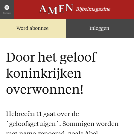
Bijbelmagazine
Menu
Word abonnee
Inloggen
Artikelen
Home
AMEN Actueel
Door het geloof
Zoek in alle artikelen
Twitter
koninkrijken
Facebook
overwonnen!
Over AMEN
Abonnementen
Geschenkabonnement
Hebreeën 11 gaat over de
Proefnummer AMEN
´geloofsgetuigen´. Sommigen worden
Steun AMEN