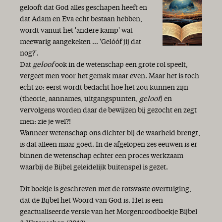
gelooft dat God alles geschapen heeft en
dat Adam en Eva echt bestaan hebben,
wordt vanuit het 'andere kamp' wat
meewarig aangekeken ... 'Gelóóf jij dat
nog?'.
Dat
geloof
ook in de wetenschap een grote rol speelt,
vergeet men voor het gemak maar even. Maar het is toch
echt zo: eerst wordt bedacht hoe het zou kunnen zijn
(theorie, aannames, uitgangspunten,
geloof
) en
vervolgens worden daar de bewijzen bij gezocht en zegt
men: zie je wel?!
Wanneer wetenschap ons dichter bij de waarheid brengt,
is dat alleen maar goed. In de afgelopen zes eeuwen is er
binnen de wetenschap echter een proces werkzaam
waarbij de Bijbel geleidelijk buitenspel is gezet.
Dit boekje is geschreven met de rotsvaste overtuiging,
dat de Bijbel het Woord van God is. Het is een
geactualiseerde versie van het Morgenroodboekje Bijbel