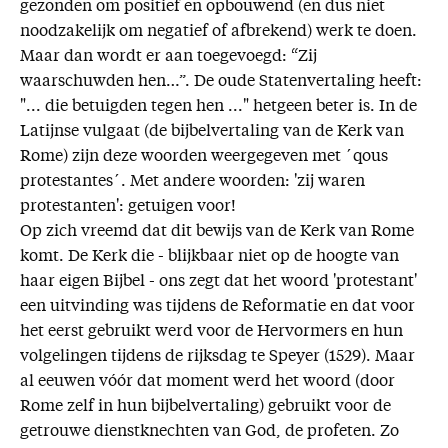
gezonden om positief en opbouwend (en dus niet
noodzakelijk om negatief of afbrekend) werk te doen.
Maar dan wordt er aan toegevoegd: “Zij
waarschuwden hen…”. De oude Statenvertaling heeft:
"... die betuigden tegen hen ..." hetgeen beter is. In de
Latijnse vulgaat (de bijbelvertaling van de Kerk van
Rome) zijn deze woorden weergegeven met ´qous
protestantes´. Met andere woorden: 'zij waren
protestanten': getuigen voor!
Op zich vreemd dat dit bewijs van de Kerk van Rome
komt. De Kerk die - blijkbaar niet op de hoogte van
haar eigen Bijbel - ons zegt dat het woord 'protestant'
een uitvinding was tijdens de Reformatie en dat voor
het eerst gebruikt werd voor de Hervormers en hun
volgelingen tijdens de rijksdag te Speyer (1529). Maar
al eeuwen vóór dat moment werd het woord (door
Rome zelf in hun bijbelvertaling) gebruikt voor de
getrouwe dienstknechten van God, de profeten. Zo