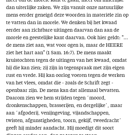
meer om de morele kant te gaan; meer om innerlijke
dan uiterlijke zaken. We zijn vanuit onze natuurlijke
mens eerder geneigd deze woorden in materiële zin op
te vatten dan in morele. We denken bij het kwaad
eerder aan zichtbare uitingen daarvan dan aan de
morele en geestelijke kant daarvan. Ook hier geldt: "...
de mens ziet aan, wat voor ogen is, maar de HEERE
ziet het hart aan" (1 Sam. 16:7). De mens maakt
kruistochten tegen de uitingen van het kwaad, omdat
hij die kan zien; zij zijn in tegenspraak met zijn eigen
rust en vrede. Hij kan oorlog voeren tegen de werken
van het vlees, omdat die - zoals de Schrift zegt -
openbaar zijn. De mens kan dat allemaal bevatten.
Daarom zien we hem strijden tegen ´moord,
dronkenschappen, brasserijen, en dergelijke´, maar
aan ´afgoderij, venijngeving, vijandschappen,
twisten, afgunstigheden, toorn, gekijf, tweedracht´
geeft hij minder aandacht. Hij moedigt dit soort