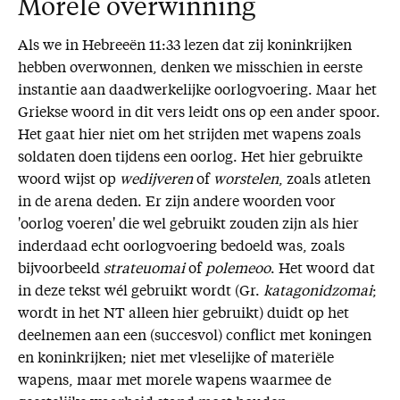
Morele overwinning
Als we in Hebreeën 11:33 lezen dat zij koninkrijken
hebben overwonnen, denken we misschien in eerste
instantie aan daadwerkelijke oorlogvoering. Maar het
Griekse woord in dit vers leidt ons op een ander spoor.
Het gaat hier niet om het strijden met wapens zoals
soldaten doen tijdens een oorlog. Het hier gebruikte
woord wijst op
wedijveren
of
worstelen
, zoals atleten
in de arena deden. Er zijn andere woorden voor
'oorlog voeren' die wel gebruikt zouden zijn als hier
inderdaad echt oorlogvoering bedoeld was, zoals
bijvoorbeeld
strateuomai
of
polemeoo
. Het woord dat
in deze tekst wél gebruikt wordt (Gr.
katagonidzomai
;
wordt in het NT alleen hier gebruikt) duidt op het
deelnemen aan een (succesvol) conflict met koningen
en koninkrijken; niet met vleselijke of materiële
wapens, maar met morele wapens waarmee de