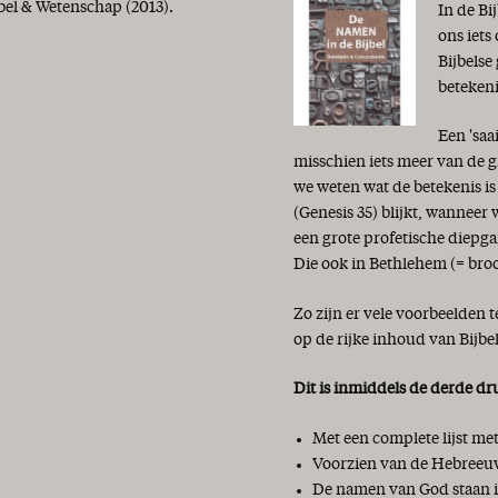
bel & Wetenschap (2013).
In de Bi
ons iets
Bijbelse
beteken
Een 'saa
misschien iets meer van de g
we weten wat de betekenis i
(Genesis 35) blijkt, wanneer
een grote profetische diepga
Die ook in Bethlehem (= bro
Zo zijn er vele voorbeelden 
op de rijke inhoud van Bijbe
Dit is inmiddels de derde dr
Met een complete lijst m
Voorzien van de Hebreeuw
De namen van God staan in