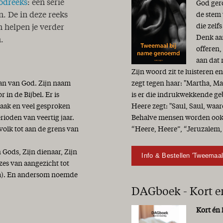
odreeks
: een serie
God ger
de stem 
n. De in deze reeks
die zelf
 helpen je verder
Denk aan
.
offeren
aan dat
Zijn woord zit te luisteren e
lan van God. Zijn naam
zegt tegen haar: "Martha, M
in de Bijbel. Er is
is er die indrukwekkende ge
vaak en veel gesproken
Heere zegt: "Saul, Saul, waa
erioden van veertig jaar.
Behalve mensen worden ook 
 volk tot aan de grens van
“Heere, Heere”, “Jeruzalem,
ods, Zijn dienaar, Zijn
Info & Bestellen 'Tweemaa
zes van aangezicht tot
11a). En andersom noemde
DAGboek - Kort e
Kort én 