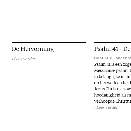
De Hervorming
Psalm 41 - De
Door Arie Jongebr
Lees verder
Psalm 41 is een zo
Messiaanse psalm. D
in belangrijke mat
op het werk en het 
Jezus Christus; zowe
hoedanigheid als me
verhoogde Christus
Lees verder