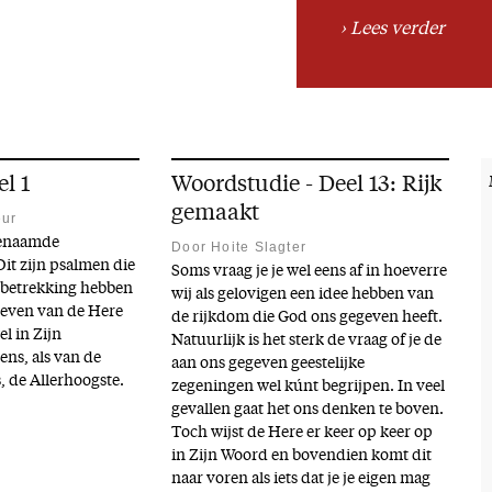
Lees verder
el 1
Woordstudie - Deel 13: Rijk
gemaakt
eur
genaamde
Door Hoite Slagter
it zijn psalmen die
Soms vraag je je wel eens af in hoeverre
e betrekking hebben
wij als gelovigen een idee hebben van
leven van de Here
de rijkdom die God ons gegeven heeft.
l in Zijn
Natuurlijk is het sterk de vraag of je de
ns, als van de
aan ons gegeven geestelijke
, de Allerhoogste.
zegeningen wel kúnt begrijpen. In veel
gevallen gaat het ons denken te boven.
Toch wijst de Here er keer op keer op
in Zijn Woord en bovendien komt dit
naar voren als iets dat je je eigen mag