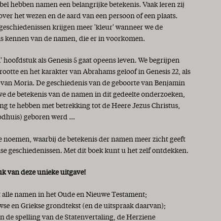
jbel hebben namen een belangrijke betekenis. Vaak leren zij
 over het wezen en de aard van een persoon of een plaats.
 geschiedenissen krijgen meer 'kleur' wanneer we de
is kennen van de namen, die er in voorkomen.
i' hoofdstuk als Genesis 5 gaat opeens leven. We begrijpen
rootte en het karakter van Abrahams geloof in Genesis 22, als
s van Moria. De geschiedenis van de geboorte van Benjamin
 we de betekenis van de namen in dit gedeelte onderzoeken,
ng te hebben met betrekking tot de Heere Jezus Christus,
odhuis) geboren werd ...
te noemen, waarbij de betekenis der namen meer zicht geeft
lse geschiedenissen. Met dit boek kunt u het zelf ontdekken.
uk van deze unieke uitgave!
et alle namen in het Oude en Nieuwe Testament;
se en Griekse grondtekst (en de uitspraak daarvan);
 de spelling van de Statenvertaling, de Herziene