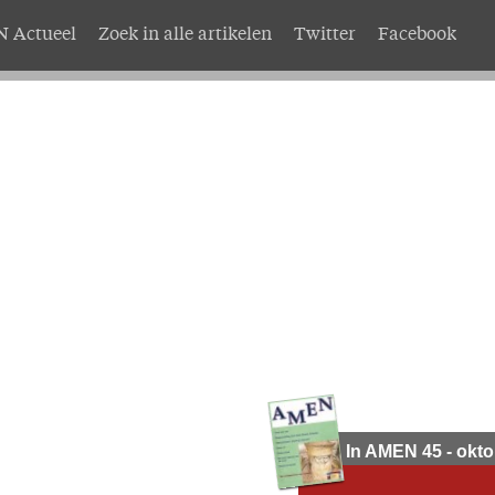
 Actueel
Zoek in alle artikelen
Twitter
Facebook
AMEN
Service
nten
Adreswijziging
abonnement
Nabestellen
mer AMEN
Vragen en opmerkingen
EN
In AMEN 45 - okto