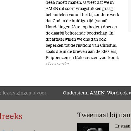
(lees: moet) maken. U weet dat we in
AMEN dit soort vraagstukken graag
behandelen vanuit het bijzondere werk
dat God in de huidige tijd (vanaf
Handelingen 28 tot op heden) doet en
de daarbij behorende boodschap. In
dit artikel willen we ons dan ook
beperken tot de rijkdom van Christus,
zoals die in de brieven aan de Efeziërs,
Filippenzen en Kolossenzen voorkomt.
Lees verder
 lezers gingen u voor.
Ondersteun AMEN. Word ook 
Tweemaal bij na
dreeks
Er staan