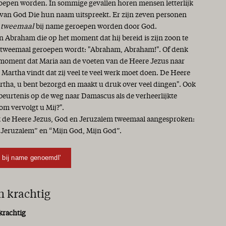
oepen worden. In sommige gevallen horen mensen letterlijk
van God Die hun naam uitspreekt. Er zijn zeven personen
s
tweemaal
bij name geroepen worden door God.
 Abraham die op het moment dat hij bereid is zijn zoon te
, tweemaal geroepen wordt: "Abraham, Abraham!". Of denk
 moment dat Maria aan de voeten van de Heere Jezus naar
n Martha vindt dat zij veel te veel werk moet doen. De Heere
artha, u bent bezorgd en maakt u druk over veel dingen". Ook
beurtenis op de weg naar Damascus als de verheerlijkte
rom vervolgt u Mij?".
de Heere Jezus, God en Jeruzalem tweemaal aangesproken:
 Jeruzalem” en “Mijn God, Mijn God”.
l bij name genoemdl'
n krachtig
krachtig