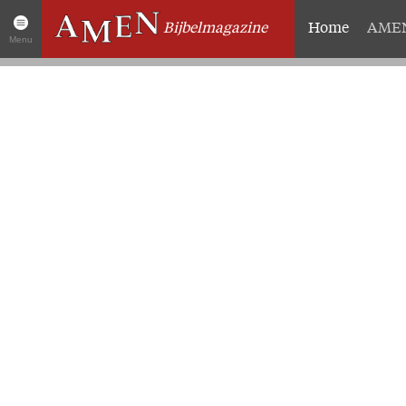
Bijbelmagazine
Home
AMEN
Menu
Artikelen
Over 
Abonneme
Home
Geschenk
AMEN Actueel
Proefnum
Zoek in alle artikelen
Steun AM
Twitter
Missie
Facebook