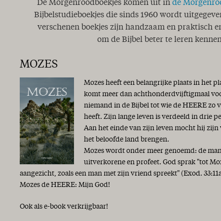
De Morgenroodboekjes komen uit in
de Morgenro
Bijbelstudieboekjes die sinds 1960 wordt uitgegeve
verschenen boekjes zijn handzaam en praktisch en
om de Bijbel beter te leren kennen
MOZES
Mozes heeft een belangrijke plaats in het p
komt meer dan achthonderdvijftigmaal voor 
niemand in de Bijbel tot wie de HEERE zo 
heeft. Zijn lange leven is verdeeld in drie p
Aan het einde van zijn leven mocht hij zijn
het beloofde land brengen.
Mozes wordt onder meer genoemd: de man G
uitverkorene en profeet. God sprak "tot Mo
aangezicht, zoals een man met zijn vriend spreekt" (Exod. 33:
Mozes de HEERE: Mijn God!
Ook als e-book verkrijgbaar!