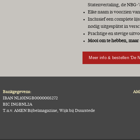
Statenvertaling, de NBG-’
Elke naam is voorzien van
Inclusief een complete li
nodig uitgesplitst in vers
Prachtige en stevige uitvo
Mooi om te hebben, maar 
Meer info & bestellen 'De 
Bankgegevens:
AME
IBAN NL10INGB0000005272
BIC INGBNL2A
T.n.v. AMEN Bijbelmagazine, Wijk bij Duurstede