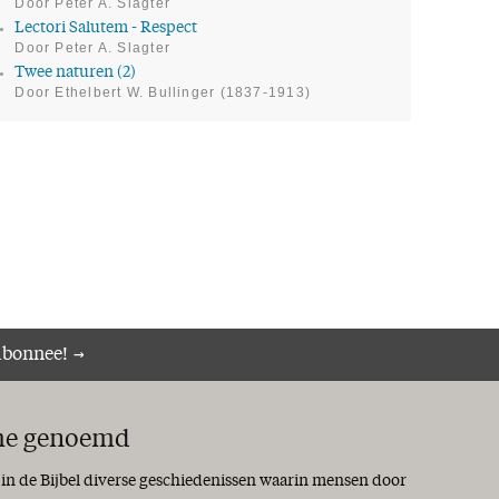
Door Peter A. Slagter
Lectori Salutem - Respect
Door Peter A. Slagter
Twee naturen (2)
Door Ethelbert W. Bullinger (1837-1913)
abonnee!
me genoemd
 in de Bijbel diverse geschiedenissen waarin mensen door