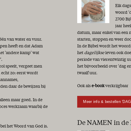
Elk dags
woord 'd
2700 Bij
jaar hee
datum, maar enkel van een n
 één van water en vuur.
starten, stoppen en weer do
hapen heeft en dat Adam
In de Bijbel wordt het woord
het 'andere kamp' wat
het
dagelijkse
leven ook doe
'.
periode van vierentwintig uu
ol speelt, vergeet men
het bijvoorbeeld over 'dag 
 echt zo: eerst wordt
twaalf uur.
 aannames,
Ook als
e-book
verkrijgbaar
den daar de bewijzen bij
alleen maar goed. In de
Meer info & bestellen 'DA
roces werkzaam waarbij de
De NAMEN in de B
jbel het Woord van God is.