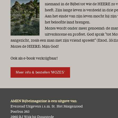
niemand in de Bijbel tot wie de HEERE zo 
heeft. Zijn lange leven is verdeeld in drie p
Aan het einde van zijn leven mocht hij zijn
het beloofde land brengen.
Mozes wordt onder meer genoemd: de man G
uitverkorene en profeet. God sprak "tot Mo
aangezicht, zoals een man met zijn vriend spreekt" (Exod. 33:
Mozes de HEERE: Mijn God!
Ook als e-book verkrijgbaar!
Meer info & bestellen 'MOZES'
AMEN Bijbelmagazine is een uitgave van:
Everread Uitgevers i.s.m. St. Het Morgenrood
Postbus 363
3960 BJ Wijk bij Duurstede