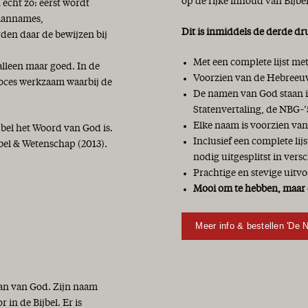
op de rijke inhoud van Bijbe
 echt zo: eerst wordt
 aannames,
Dit is inmiddels de derde dr
den daar de bewijzen bij
Met een complete lijst m
alleen maar goed. In de
Voorzien van de Hebreeuw
roces werkzaam waarbij de
De namen van God staan in
Statenvertaling, de NBG-’
Elke naam is voorzien van
jbel het Woord van God is.
Inclusief een complete li
bel & Wetenschap (2013).
nodig uitgesplitst in vers
Prachtige en stevige uitvo
Mooi om te hebben, maar 
Meer info & bestellen 'De 
lan van God. Zijn naam
in de Bijbel. Er is