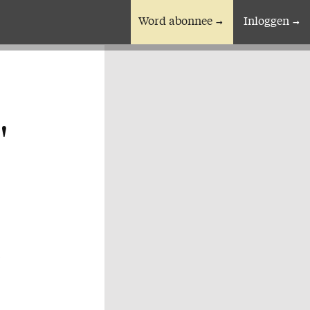
Word abonnee
Inloggen
En verder
Bijbelstudieagenda
'
i