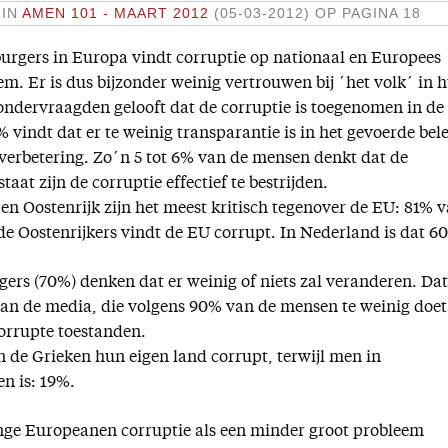
 IN
AMEN 101 - MAART 2012
(05-03-2012)
OP PAGINA 18
burgers in Europa vindt corruptie op nationaal en Europees
m. Er is dus bijzonder weinig vertrouwen bij ´het volk´ in 
 ondervraagden gelooft dat de corruptie is toegenomen in de
% vindt dat er te weinig transparantie is in het gevoerde bele
 verbetering. Zo´n 5 tot 6% van de mensen denkt dat de
taat zijn de corruptie effectief te bestrijden.
en Oostenrijk zijn het meest kritisch tegenover de EU: 81% 
de Oostenrijkers vindt de EU corrupt. In Nederland is dat 6
ers (70%) denken dat er weinig of niets zal veranderen. Dat
aan de media, die volgens 90% van de mensen te weinig doet
corrupte toestanden.
 de Grieken hun eigen land corrupt, terwijl men in
n is: 19%.
onge Europeanen corruptie als een minder groot probleem