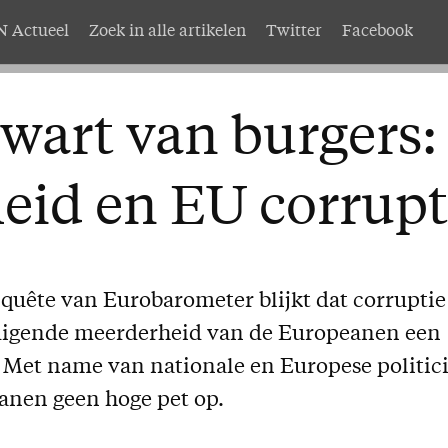
 Actueel
Zoek in alle artikelen
Twitter
Facebook
AMEN
Service
wart van burgers:
nten
Adreswijziging
abonnement
Nabestellen
eid en EU corrupt
mer AMEN
Vragen en opmerkingen
EN
nquête van Eurobarometer blijkt dat corruptie
digende meerderheid van de Europeanen een
. Met name van nationale en Europese politic
anen geen hoge pet op.