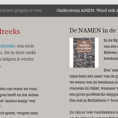
 lezers gingen u voor.
Ondersteun AMEN. Word ook 
De NAMEN in de B
dreeks
In de Bi
odreeks
: een serie
ons iets
Bijbelse
n. De in deze reeks
beteken
 helpen je verder
.
Een 'saa
misschien iets meer van de g
we weten wat de betekenis i
(Genesis 35) blijkt, wanneer
 één van water en vuur.
een grote profetische diepga
hapen heeft en dat Adam
Die ook in Bethlehem (= bro
het 'andere kamp' wat
'.
Zo zijn er vele voorbeelden 
ol speelt, vergeet men