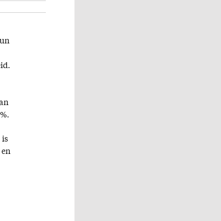
hun
id.
van
0%.
 is
 en