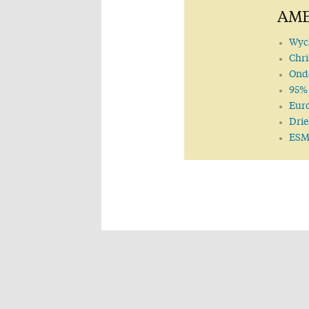
AME
Wycl
Chri
Onde
95% 
Euro
Drie
ESM: