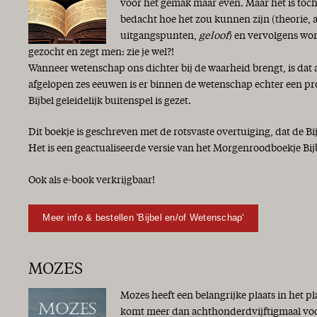
voor het gemak maar even. Maar het is toch
bedacht hoe het zou kunnen zijn (theorie,
uitgangspunten,
geloof
) en vervolgens wor
gezocht en zegt men: zie je wel?!
Wanneer wetenschap ons dichter bij de waarheid brengt, is dat 
afgelopen zes eeuwen is er binnen de wetenschap echter een p
Bijbel geleidelijk buitenspel is gezet.
Dit boekje is geschreven met de rotsvaste overtuiging, dat de Bi
Het is een geactualiseerde versie van het Morgenroodboekje Bij
Ook als e-book verkrijgbaar!
Meer info & bestellen 'Bijbel en/of Wetenschap'
MOZES
Mozes heeft een belangrijke plaats in het p
komt meer dan achthonderdvijftigmaal voor 