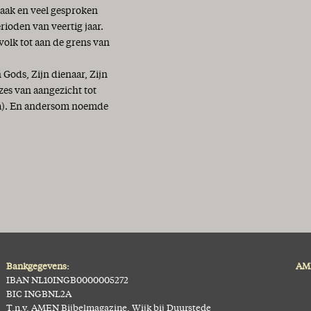
vaak en veel gesproken
erioden van veertig jaar.
 volk tot aan de grens van
ods, Zijn dienaar, Zijn
zes van aangezicht tot
11a). En andersom noemde
Bankgegevens:
AME
IBAN NL10INGB0000005272
BIC INGBNL2A
T.n.v. AMEN Bijbelmagazine, Wijk bij Duurstede