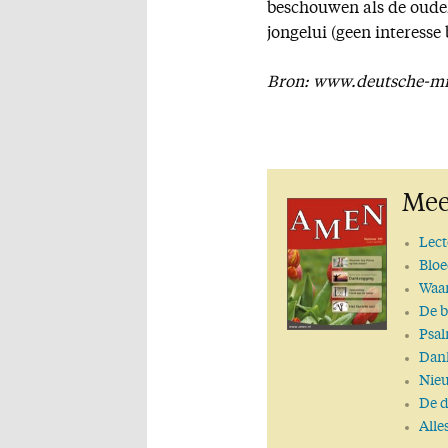
beschouwen als de oude
jongelui (geen interesse
Bron: www.deutsche-mit
Mee
Lect
Bloe
Waar
De b
Psa
Dan
Nie
De 
Alle