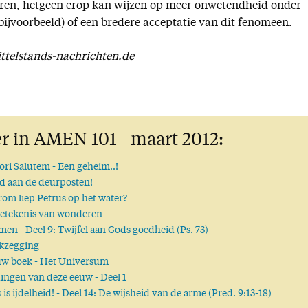
ren, hetgeen erop kan wijzen op meer onwetendheid onder
 bijvoorbeeld) of een bredere acceptatie van dit fenomeen.
telstands-nachrichten.de
r in AMEN 101 - maart 2012:
ori Salutem
- Een geheim..!
d aan de deurposten!
om liep Petrus op het water?
etekenis van wonderen
lmen
- Deel 9: Twijfel aan Gods goedheid (Ps. 73)
kzegging
uw boek
- Het Universum
dingen van deze eeuw
- Deel 1
s is ijdelheid!
- Deel 14: De wijsheid van de arme (Pred. 9:13-18)