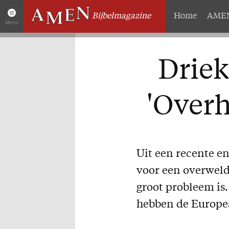
Bijbelmagazine
Home
AMEN
Menu
Artikelen
Over 
Driek
Home
Abonneme
AMEN Actueel
Geschenk
'Overh
Zoek in alle artikelen
Proefnum
Twitter
Steun AM
Facebook
Missie
Uit een recente e
voor een overwel
groot probleem is
hebben de Europe