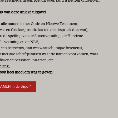
lse geschiedenissen. Met dit boek kunt u het zelf ontdekken.
uk van deze unieke uitgave!
et alle namen in het Oude en Nieuwe Testament;
se en Griekse grondtekst (en de uitspraak daarvan);
 de spelling van de Statenvertaling, de Herziene
51-vertaling en de NBV;
 een betekenis, dan wel waarschijnlijke betekenis;
jst met alle schriftplaatsen waar de namen voorkomen, waar
chillende personen, plaatsen, etc.;
ering;
ook heel mooi om weg te geven!
NAMEN in de Bijbel''