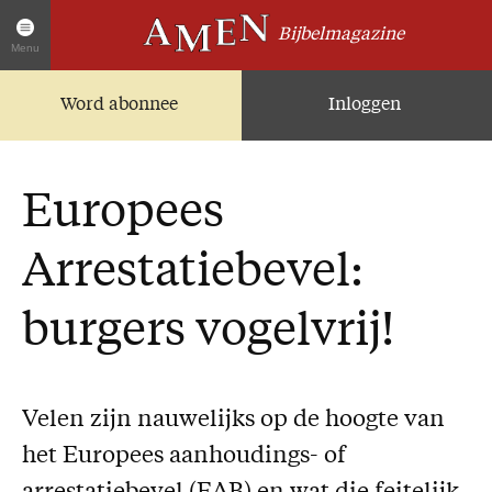
Bijbelmagazine
Menu
Word abonnee
Inloggen
Artikelen
Home
AMEN Actueel
Europees
Zoek in alle artikelen
Twitter
Arrestatiebevel:
Facebook
burgers vogelvrij!
Over AMEN
Abonnementen
Geschenkabonnement
Velen zijn nauwelijks op de hoogte van
Proefnummer AMEN
het Europees aanhoudings- of
Steun AMEN