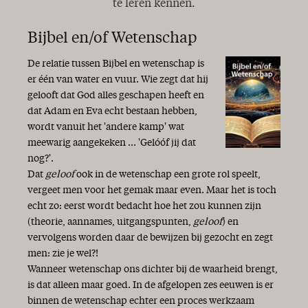
te leren kennen.
Bijbel en/of Wetenschap
De relatie tussen Bijbel en wetenschap is
er één van water en vuur. Wie zegt dat hij
gelooft dat God alles geschapen heeft en
dat Adam en Eva echt bestaan hebben,
wordt vanuit het 'andere kamp' wat
meewarig aangekeken ... 'Gelóóf jij dat
nog?'.
Dat
geloof
ook in de wetenschap een grote rol speelt,
vergeet men voor het gemak maar even. Maar het is toch
echt zo: eerst wordt bedacht hoe het zou kunnen zijn
(theorie, aannames, uitgangspunten,
geloof
) en
vervolgens worden daar de bewijzen bij gezocht en zegt
men: zie je wel?!
Wanneer wetenschap ons dichter bij de waarheid brengt,
is dat alleen maar goed. In de afgelopen zes eeuwen is er
binnen de wetenschap echter een proces werkzaam