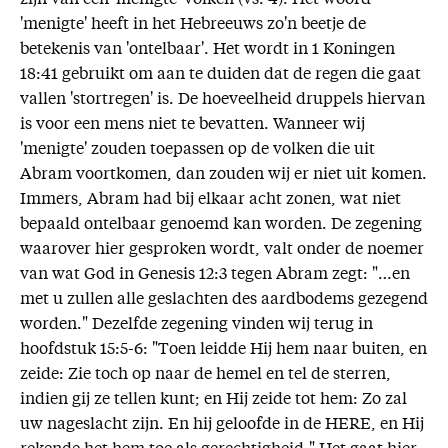
'menigte' heeft in het Hebreeuws zo'n beetje de
betekenis van 'ontelbaar'. Het wordt in 1 Koningen
18:41 gebruikt om aan te duiden dat de regen die gaat
vallen 'stortregen' is. De hoeveelheid druppels hiervan
is voor een mens niet te bevatten. Wanneer wij
'menigte' zouden toepassen op de volken die uit
Abram voortkomen, dan zouden wij er niet uit komen.
Immers, Abram had bij elkaar acht zonen, wat niet
bepaald ontelbaar genoemd kan worden. De zegening
waarover hier gesproken wordt, valt onder de noemer
van wat God in Genesis 12:3 tegen Abram zegt: "…en
met u zullen alle geslachten des aardbodems gezegend
worden." Dezelfde zegening vinden wij terug in
hoofdstuk 15:5-6: "Toen leidde Hij hem naar buiten, en
zeide: Zie toch op naar de hemel en tel de sterren,
indien gij ze tellen kunt; en Hij zeide tot hem: Zo zal
uw nageslacht zijn. En hij geloofde in de HERE, en Hij