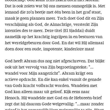
boodschap. God komt zelfs zaken doen met Abram.
Dat is ook zoiets wat bij ons mensen onmogelijk is. Met
iemand die zo'n beetje met één been in het graf staat,
maak je geen plannen meer. Toch doet God dit en Zijn
verschijning als God, de Almachtige, versterkt Zijn
intenties des te meer. Deze titel (El Sjaddai) duidt
namelijk op het krachtig ingrijpen in en besturen van
het wereldgebeuren door God. En dat wil Hij allemaal
doen door een oude, impotente, kinderloze man!
God heeft Abram dus nog niet afgeschreven. Dat blijkt
ook uit het vervolg van Zijn begroetingstekst: "…
wandel voor Mijn aangezicht". Abram krijgt een
actieve opdracht. En die kan enkel vanuit de genade
van Gods kracht volbracht worden. Wandelen met
God kan alleen maar uit geloof. Kijk eens naar
Henoch. Hij wandelde met God en de Hebreeën-brief
zegt dat hij daarom Gode welgevallig: "…maar zonder