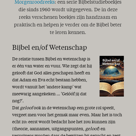
Morgenroodreeks
: een serie Bijbelstudieboekjes
die sinds 1960 wordt uitgegeven. De in deze
reeks verschenen boekjes zijn handzaam en
praktisch en helpen je verder om de Bijbel beter
te leren kennen.
Bijbel en/of Wetenschap
De relatie tussen Bijbel en wetenschap is
er één van water en vuur. Wie zegt dat hij
gelooft dat God alles geschapen heeft en
dat Adam en Eva echt bestaan hebben,
wordt vanuit het 'andere kamp' wat
meewarig aangekeken ... 'Gelóóf jij dat
nog?'.
Dat
geloof
ook in de wetenschap een grote rol speelt,
vergeet men voor het gemak maar even. Maar het is toch
echt zo: eerst wordt bedacht hoe het zou kunnen zijn
(theorie, aannames, uitgangspunten,
geloof
) en