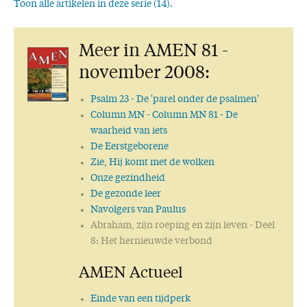
Toon alle artikelen in deze serie (14).
Deel 11: Onverwacht bezoek
Deel 12: De keuze van Lot
Meer in AMEN 81 -
Deel 13: Opdracht om Isaäk te offeren
Deel 14 (slot): Het offeren van Isaäk
november 2008:
Psalm 23 - De 'parel onder de psalmen'
Column MN
- Column MN 81 - De
waarheid van iets
De Eerstgeborene
Zie, Hij komt met de wolken
Onze gezindheid
De gezonde leer
Navolgers van Paulus
Abraham, zijn roeping en zijn leven
- Deel
8: Het hernieuwde verbond
AMEN Actueel
Einde van een tijdperk