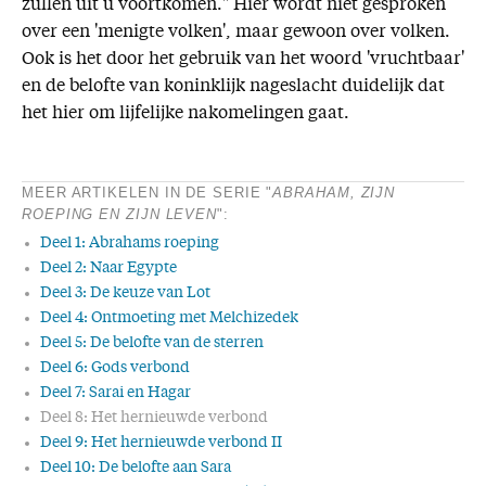
zullen uit u voortkomen." Hier wordt niet gesproken
over een 'menigte volken', maar gewoon over volken.
Ook is het door het gebruik van het woord 'vruchtbaar'
en de belofte van koninklijk nageslacht duidelijk dat
het hier om lijfelijke nakomelingen gaat.
MEER ARTIKELEN IN DE SERIE "
ABRAHAM, ZIJN
ROEPING EN ZIJN LEVEN
":
Deel 1: Abrahams roeping
Deel 2: Naar Egypte
Deel 3: De keuze van Lot
Deel 4: Ontmoeting met Melchizedek
Deel 5: De belofte van de sterren
Deel 6: Gods verbond
Deel 7: Sarai en Hagar
Deel 8: Het hernieuwde verbond
Deel 9: Het hernieuwde verbond II
Deel 10: De belofte aan Sara