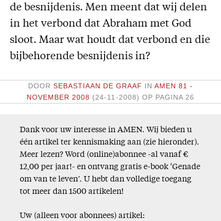
de besnijdenis. Men meent dat wij delen
Missie
in het verbond dat Abraham met God
Service
sloot. Maar wat houdt dat verbond en die
Adreswijziging
bijbehorende besnijdenis in?
Nabestellen
Vragen en opmerkingen
DOOR
SEBASTIAAN DE GRAAF
IN
AMEN 81 -
NOVEMBER 2008
(24-11-2008)
OP PAGINA 26
En verder
Bijbelstudieagenda
Dank voor uw interesse in AMEN. Wij bieden u
één artikel ter kennismaking aan (zie hieronder).
Meer lezen? Word (online)abonnee -al vanaf €
12,00 per jaar!- en ontvang gratis e-book ‘Genade
om van te leven’. U hebt dan volledige toegang
tot meer dan 1500 artikelen!
Uw (alleen voor abonnees) artikel: