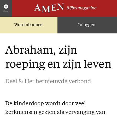
Bijbelmagazine
Menu
Word abonnee
Inloggen
Artikelen
Home
AMEN Actueel
Abraham, zijn
Zoek in alle artikelen
Twitter
roeping en zijn leven
Facebook
Over AMEN
Deel 8: Het hernieuwde verbond
Abonnementen
Geschenkabonnement
De kinderdoop wordt door veel
Proefnummer AMEN
kerkmensen gezien als vervanging van
Steun AMEN