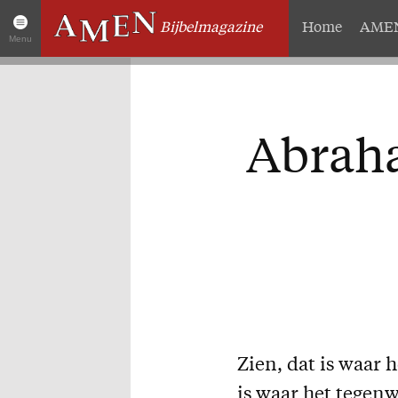
Bijbelmagazine
Home
AMEN
Menu
Artikelen
Over 
Home
Abonneme
Abraha
AMEN Actueel
Geschenk
Zoek in alle artikelen
Proefnum
Twitter
Steun AM
Facebook
Missie
Zien, dat is waar 
is waar het tegen