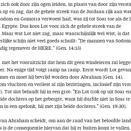
zich ook door zijn ogen leiden, in plaats van door zijn verst
n op en zag, dat de gehele streek van de Jordaan rijk aan wa
dom en Gomorra verwoest had, was zij tot Soar toe als de 
 Egypte. Dus koos Lot voor zich de gehele streek van de
. Maar wat Lot niet zag, maar waarschijnlijk wel wist, is dat
erlijke schijn niet veel goeds schuilt: "De mannen van Sodo
ndig tegenover de HERE." (Gen. 14:13)
, met het vooruitzicht dat hem dit geen windeieren zal legge
ter. Na enige tijd volgt ramp na ramp. Eerst wordt Lot geva
er en moet hij bevrijd worden door Abraham (Gen. 14).
m vluchten en verliest al zijn bezittingen, inclusief zijn vr
 Tot slot belandt hij in een grot: "En Lot trok op uit Soar en
eide dochters op het gebergte, want hij durfde niet in Soar te
n in een spelonk, hij met zijn beide dochters." (Gen. 19:30).
ij van Abraham scheidt, om aan de rand van het beloofde land
 is de consequentie hiervan dat hij er buiten komt te vallen