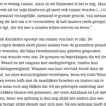
niet te weinig ruimte, maar in uw binnenste is het te eng. Maa
preek als tot mijn kinderen) gij moet ook ruimer worden (…) 
niemand verongelijkt, niemand te gronde gericht, van niem
eg dit niet om u te veroordelen; ik heb immers reeds gezegd,
t ligt, dat wij met u zouden willen sterven en leven."
 de Korintiërs oproept om ruimer van hart te zijn. De
eigen denken moet plaats maken voor de grenzeloze genad
ze woorden, die bijna tweeduizend jaar geleden gesproken
 van waarde voor ons. De grenzen en beperkingen die wij zie
 Woord en het omgaan met medegelovigen, vinden hun
 kleingeestigheid. Wanneer ons hart vervuld wordt door de
od, zal onze kortzichtigheid verdwijnen, leren wij Gods Woo
en weten zelfs met de moeilijkste broeders en zusters om te
 soms toch nog blijken dat wij als gelovigen onderling niet
rekken binnen één gemeente, net zoals Abraham en Lot nie
. Maar een splitsing is dan nog altijd iets anders dan een
 brengt altijd ellende met zich mee, bij een splitsing hoeft d