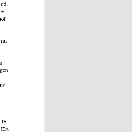
and:
ter
hof
m nu
n.
ngen
ouw
 te
. Het