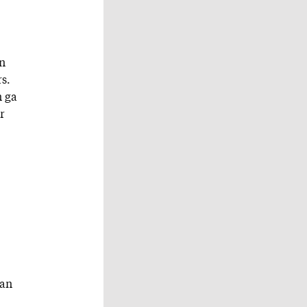
jn
s.
n ga
r
man