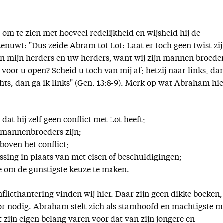
om te zien met hoeveel redelijkheid en wijsheid hij de
tzenuwt: "Dus zeide Abram tot Lot: Laat er toch geen twist zi
sen mijn herders en uw herders, want wij zijn mannen broeder
t voor u open? Scheid u toch van mij af; hetzij naar links, da
echts, dan ga ik links" (Gen. 13:8-9). Merk op wat Abraham hie
 dat hij zelf geen conflict met Lot heeft;
ot mannenbroeders zijn;
 boven het conflict;
ssing in plaats van met eisen of beschuldigingen;
te om de gunstigste keuze te maken.
nflicthantering vinden wij hier. Daar zijn geen dikke boeken,
or nodig. Abraham stelt zich als stamhoofd en machtigste 
at zijn eigen belang varen voor dat van zijn jongere en