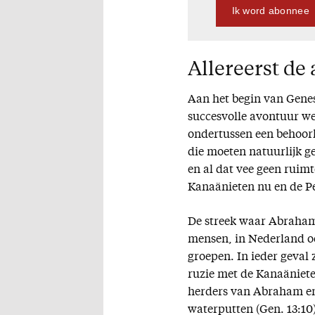
Ik word abonnee
Allereerst de 
Aan het begin van Genes
succesvolle avontuur w
ondertussen een behoorl
die moeten natuurlijk g
en al dat vee geen ruimt
Kanaänieten nu en de Pe
De streek waar Abraham 
mensen, in Nederland oo
groepen. In ieder geval 
ruzie met de Kanaäniete
herders van Abraham en L
waterputten (Gen. 13:10