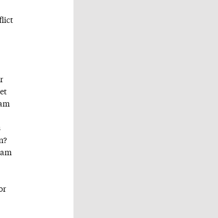
lict
r
et
ham
s
n?
aham
or