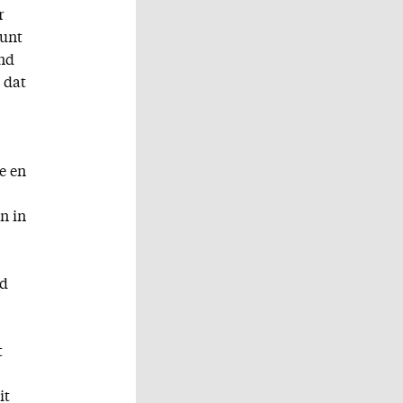
r
Gunt
and
 dat
e en
n in
rd
t
it