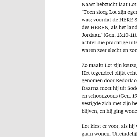
Naast hebzucht laat Lot 
"Toen sloeg Lot zijn oge
was; voordat de HERE So
des HEREN, als het land
Jordaan" (Gen. 13:10-11)
achter die prachtige uit
waren zeer slecht en zo
Zo maakt Lot zijn keuze
Het tegendeel blijkt ech
genomen door Kedorlaom
Daarna moet hij uit Sodo
en schoonzoons (Gen. 19).
vestigde zich met zijn b
blijven, en hij ging wone
Lot kiest er voor, als h
gaan wonen. Uiteindelijk