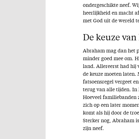
ondergeschikte neef. Wij
heerlijkheid en macht a
met God uit de wereld t
De keuze van 
Abraham mag dan het pro
minder goed mee om. Hij 
land. Allereerst had hi
de keuze moeten laten. 
fatsoensregel vergeet en
terug van alle tijden. I
Hoeveel familiebanden z
zich op een later momen
komt als hij door de t
Sterker nog, Abraham is 
zijn neef.