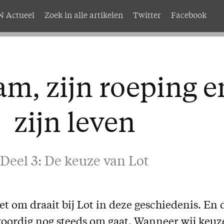
 Actueel
Zoek in alle artikelen
Twitter
Facebook
AMEN
Service
nten
Adreswijziging
m, zijn roeping e
abonnement
Nabestellen
mer AMEN
Vragen en opmerkingen
zijn leven
EN
Deel 3: De keuze van Lot
het om draait bij Lot in deze geschiedenis. En 
woordig nog steeds om gaat. Wanneer wij keuz