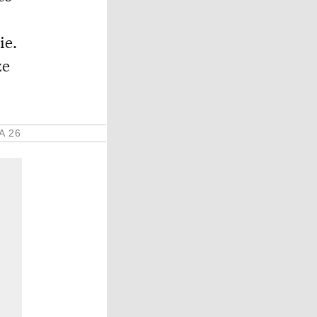
ie.
ze
A 26