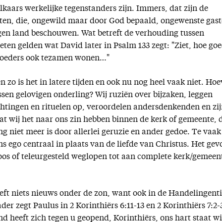
t elkaars werkelijke tegenstanders zijn. Immers, dat zijn de
eten, die, ongewild maar door God bepaald, ongewenste gas
eigen land beschouwen. Wat betreft de verhouding tussen
en gelden wat David later in Psalm 133 zegt: "Ziet, hoe go
s broeders ook tezamen wonen…"
n zo is het in latere tijden en ook nu nog heel vaak niet. Hoe
tussen gelovigen onderling? Wij ruziën over bijzaken, leggen
chtingen en rituelen op, veroordelen andersdenkenden en zij
at wij het naar ons zin hebben binnen de kerk of gemeente, 
ang niet meer is door allerlei geruzie en ander gedoe. Te vaak
ns ego centraal in plaats van de liefde van Christus. Het gev
oos of teleurgesteld weglopen tot aan complete kerk/gemeen
reft niets nieuws onder de zon, want ook in de Handelingenti
ader zegt Paulus in 2 Korinthiërs 6:11-13 en 2 Korinthiërs 7:2-
d heeft zich tegen u geopend, Korinthiërs, ons hart staat wi