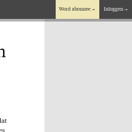
Word abonnee
Inloggen
En verder
Bijbelstudieagenda
n
dat
es