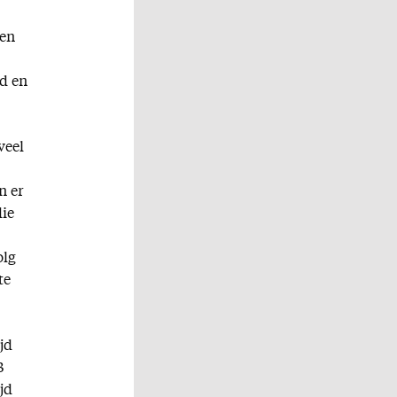
ten
ed en
veel
n er
die
olg
te
jd
3
jd