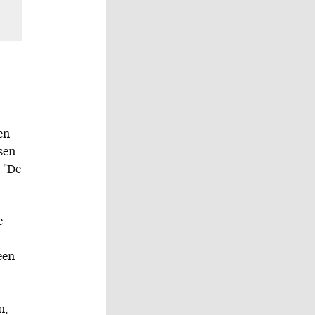
en
sen
: "De
e
een
n,