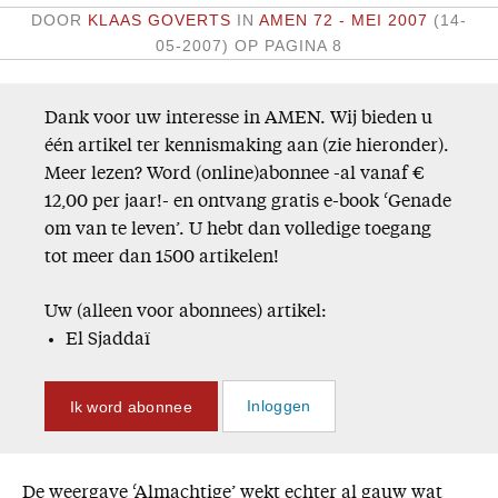
DOOR
KLAAS GOVERTS
IN
AMEN 72 - MEI 2007
(14-
Missie
05-2007)
OP PAGINA 8
Service
Dank voor uw interesse in AMEN. Wij bieden u
Adreswijziging
één artikel ter kennismaking aan (zie hieronder).
Nabestellen
Meer lezen? Word (online)abonnee -al vanaf €
Vragen en opmerkingen
12,00 per jaar!- en ontvang gratis e-book ‘Genade
om van te leven’. U hebt dan volledige toegang
En verder
tot meer dan 1500 artikelen!
Bijbelstudieagenda
Uw (alleen voor abonnees) artikel:
El Sjaddaï
Ik word abonnee
Inloggen
De weergave ‘Almachtige’ wekt echter al gauw wat