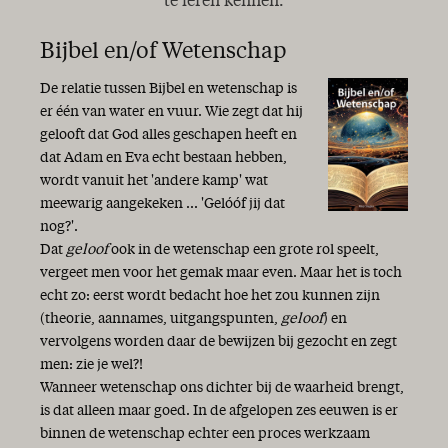
te leren kennen.
Bijbel en/of Wetenschap
De relatie tussen Bijbel en wetenschap is
er één van water en vuur. Wie zegt dat hij
gelooft dat God alles geschapen heeft en
dat Adam en Eva echt bestaan hebben,
wordt vanuit het 'andere kamp' wat
meewarig aangekeken ... 'Gelóóf jij dat
nog?'.
Dat
geloof
ook in de wetenschap een grote rol speelt,
vergeet men voor het gemak maar even. Maar het is toch
echt zo: eerst wordt bedacht hoe het zou kunnen zijn
(theorie, aannames, uitgangspunten,
geloof
) en
vervolgens worden daar de bewijzen bij gezocht en zegt
men: zie je wel?!
Wanneer wetenschap ons dichter bij de waarheid brengt,
is dat alleen maar goed. In de afgelopen zes eeuwen is er
binnen de wetenschap echter een proces werkzaam