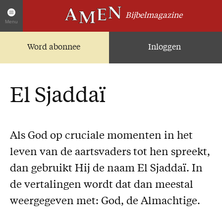
Bijbelmagazine
Menu
Word abonnee
Inloggen
Artikelen
Home
AMEN Actueel
El Sjaddaï
Zoek in alle artikelen
Twitter
Facebook
Als God op cruciale momenten in het
leven van de aartsvaders tot hen spreekt,
Over AMEN
dan gebruikt Hij de naam El Sjaddaï. In
Abonnementen
de vertalingen wordt dat dan meestal
Geschenkabonnement
weergegeven met: God, de Almachtige.
Proefnummer AMEN
Steun AMEN