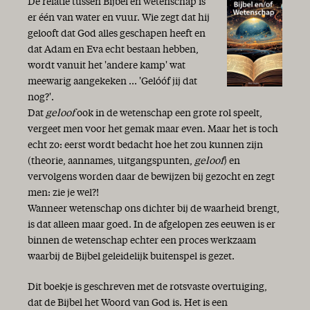
De relatie tussen Bijbel en wetenschap is
er één van water en vuur. Wie zegt dat hij
gelooft dat God alles geschapen heeft en
dat Adam en Eva echt bestaan hebben,
wordt vanuit het 'andere kamp' wat
meewarig aangekeken ... 'Gelóóf jij dat
nog?'.
Dat
geloof
ook in de wetenschap een grote rol speelt,
vergeet men voor het gemak maar even. Maar het is toch
echt zo: eerst wordt bedacht hoe het zou kunnen zijn
(theorie, aannames, uitgangspunten,
geloof
) en
vervolgens worden daar de bewijzen bij gezocht en zegt
men: zie je wel?!
Wanneer wetenschap ons dichter bij de waarheid brengt,
is dat alleen maar goed. In de afgelopen zes eeuwen is er
binnen de wetenschap echter een proces werkzaam
waarbij de Bijbel geleidelijk buitenspel is gezet.
Dit boekje is geschreven met de rotsvaste overtuiging,
dat de Bijbel het Woord van God is. Het is een