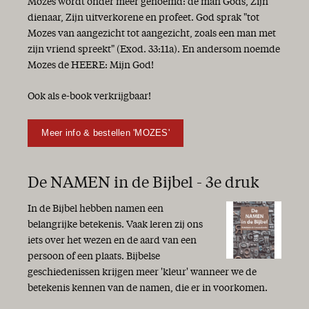
Mozes wordt onder meer genoemd: de man Gods, Zijn
dienaar, Zijn uitverkorene en profeet. God sprak "tot
Mozes van aangezicht tot aangezicht, zoals een man met
zijn vriend spreekt" (Exod. 33:11a). En andersom noemde
Mozes de HEERE: Mijn God!
Ook als e-book verkrijgbaar!
Meer info & bestellen 'MOZES'
De NAMEN in de Bijbel - 3e druk
In de Bijbel hebben namen een
belangrijke betekenis. Vaak leren zij ons
iets over het wezen en de aard van een
persoon of een plaats. Bijbelse
geschiedenissen krijgen meer 'kleur' wanneer we de
betekenis kennen van de namen, die er in voorkomen.