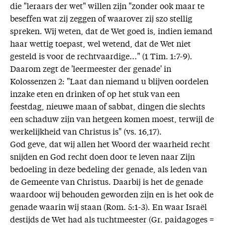
die "leraars der wet" willen zijn "zonder ook maar te
beseffen wat zij zeggen of waarover zij szo stellig
spreken. Wij weten, dat de Wet goed is, indien iemand
haar wettig toepast, wel wetend, dat de Wet niet
gesteld is voor de rechtvaardige..." (1 Tim. 1:7-9).
Daarom zegt de 'leermeester der genade' in
Kolossenzen 2: "Laat dan niemand u blijven oordelen
inzake eten en drinken of op het stuk van een
feestdag, nieuwe maan of sabbat, dingen die slechts
een schaduw zijn van hetgeen komen moest, terwijl de
werkelijkheid van Christus is" (vs. 16,17).
God geve, dat wij allen het Woord der waarheid recht
snijden en God recht doen door te leven naar Zijn
bedoeling in deze bedeling der genade, als leden van
de Gemeente van Christus. Daarbij is het de genade
waardoor wij behouden geworden zijn en is het ook de
genade waarin wij staan (Rom. 5:1-3). En waar Israël
destijds de Wet had als tuchtmeester (Gr. paidagoges =