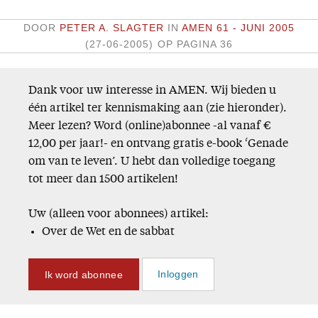
Missie
DOOR
PETER A. SLAGTER
IN
AMEN 61 - JUNI 2005
(27-06-2005)
OP PAGINA 36
Service
Adreswijziging
Dank voor uw interesse in AMEN. Wij bieden u
Nabestellen
één artikel ter kennismaking aan (zie hieronder).
Vragen en opmerkingen
Meer lezen? Word (online)abonnee -al vanaf €
12,00 per jaar!- en ontvang gratis e-book ‘Genade
En verder
om van te leven’. U hebt dan volledige toegang
tot meer dan 1500 artikelen!
Bijbelstudieagenda
Uw (alleen voor abonnees) artikel:
Over de Wet en de sabbat
Ik word abonnee
Inloggen