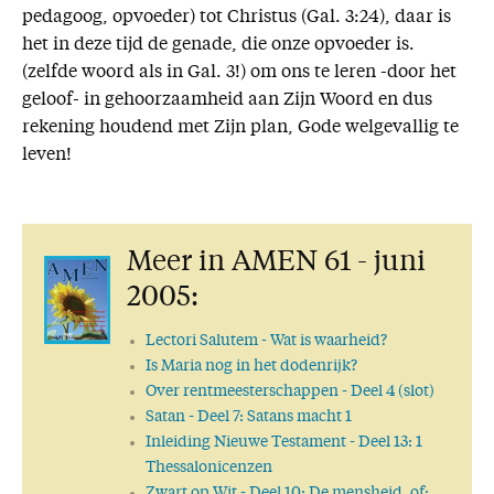
pedagoog, opvoeder) tot Christus (Gal. 3:24), daar is
het in deze tijd de genade, die onze opvoeder is.
(zelfde woord als in Gal. 3!) om ons te leren -door het
geloof- in gehoorzaamheid aan Zijn Woord en dus
rekening houdend met Zijn plan, Gode welgevallig te
leven!
Meer in AMEN 61 - juni
2005:
Lectori Salutem
- Wat is waarheid?
Is Maria nog in het dodenrijk?
Over rentmeesterschappen
- Deel 4 (slot)
Satan
- Deel 7: Satans macht 1
Inleiding Nieuwe Testament
- Deel 13: 1
Thessalonicenzen
Zwart op Wit
- Deel 10: De mensheid, of: