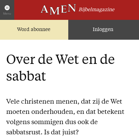
Bijbelmagazine
Menu
Word abonnee
Inloggen
Artikelen
Home
AMEN Actueel
Over de Wet en de
Zoek in alle artikelen
Twitter
sabbat
Facebook
Over AMEN
Vele christenen menen, dat zij de Wet
Abonnementen
moeten onderhouden, en dat betekent
Geschenkabonnement
volgens sommigen dus ook de
Proefnummer AMEN
sabbatsrust. Is dat juist?
Steun AMEN