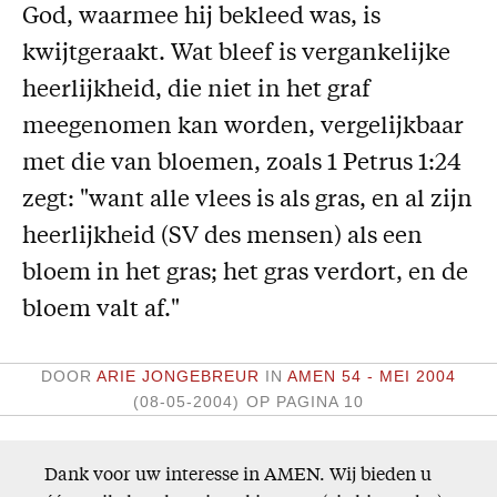
God, waarmee hij bekleed was, is
Missie
kwijtgeraakt. Wat bleef is vergankelijke
Service
heerlijkheid, die niet in het graf
Adreswijziging
meegenomen kan worden, vergelijkbaar
Nabestellen
met die van bloemen, zoals 1 Petrus 1:24
Vragen en opmerkingen
zegt: "want alle vlees is als gras, en al zijn
heerlijkheid (SV des mensen) als een
En verder
bloem in het gras; het gras verdort, en de
Bijbelstudieagenda
bloem valt af."
DOOR
ARIE JONGEBREUR
IN
AMEN 54 - MEI 2004
(08-05-2004)
OP PAGINA 10
Dank voor uw interesse in AMEN. Wij bieden u