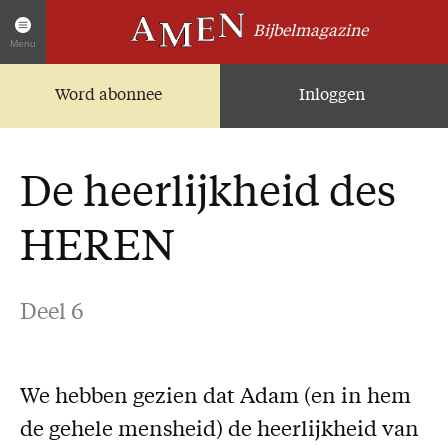
Bijbelmagazine
Menu
Word abonnee
Inloggen
Artikelen
Home
AMEN Actueel
De heerlijkheid des
Zoek in alle artikelen
Twitter
HEREN
Facebook
Over AMEN
Deel 6
Abonnementen
Geschenkabonnement
We hebben gezien dat Adam (en in hem
Proefnummer AMEN
de gehele mensheid) de heerlijkheid van
Steun AMEN