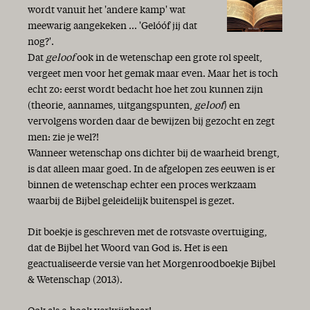
wordt vanuit het 'andere kamp' wat
meewarig aangekeken ... 'Gelóóf jij dat
nog?'.
Dat
geloof
ook in de wetenschap een grote rol speelt,
vergeet men voor het gemak maar even. Maar het is toch
echt zo: eerst wordt bedacht hoe het zou kunnen zijn
(theorie, aannames, uitgangspunten,
geloof
) en
vervolgens worden daar de bewijzen bij gezocht en zegt
men: zie je wel?!
Wanneer wetenschap ons dichter bij de waarheid brengt,
is dat alleen maar goed. In de afgelopen zes eeuwen is er
binnen de wetenschap echter een proces werkzaam
waarbij de Bijbel geleidelijk buitenspel is gezet.
Dit boekje is geschreven met de rotsvaste overtuiging,
dat de Bijbel het Woord van God is. Het is een
geactualiseerde versie van het Morgenroodboekje Bijbel
& Wetenschap (2013).