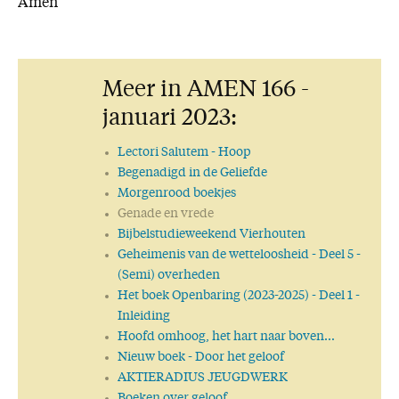
Amen
Meer in AMEN 166 -
januari 2023:
Lectori Salutem
- Hoop
Begenadigd in de Geliefde
Morgenrood boekjes
Genade en vrede
Bijbelstudieweekend Vierhouten
Geheimenis van de wetteloosheid
- Deel 5 -
(Semi) overheden
Het boek Openbaring (2023-2025)
- Deel 1 -
Inleiding
Hoofd omhoog, het hart naar boven…
Nieuw boek
- Door het geloof
AKTIERADIUS JEUGDWERK
Boeken over geloof