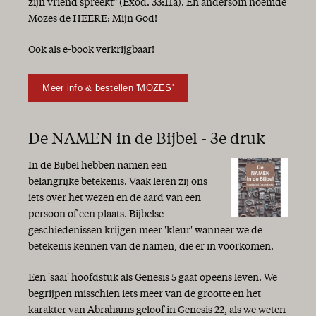
zijn vriend spreekt" (Exod. 33:11a). En andersom noemde
Mozes de HEERE: Mijn God!
Ook als e-book verkrijgbaar!
Meer info & bestellen 'MOZES'
De NAMEN in de Bijbel - 3e druk
In de Bijbel hebben namen een
belangrijke betekenis. Vaak leren zij ons
iets over het wezen en de aard van een
persoon of een plaats. Bijbelse
geschiedenissen krijgen meer 'kleur' wanneer we de
betekenis kennen van de namen, die er in voorkomen.
Een 'saai' hoofdstuk als Genesis 5 gaat opeens leven. We
begrijpen misschien iets meer van de grootte en het
karakter van Abrahams geloof in Genesis 22, als we weten