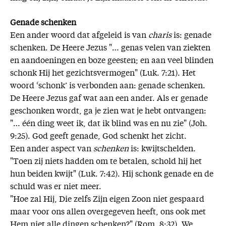
Genade schenken
Een ander woord dat afgeleid is van
charis
is: genade
schenken. De Heere Jezus "… genas velen van ziekten
en aandoeningen en boze geesten; en aan veel blinden
schonk Hij het gezichtsvermogen" (Luk. 7:21). Het
woord ‘schonk’ is verbonden aan: genade schenken.
De Heere Jezus gaf wat aan een ander. Als er genade
geschonken wordt, ga je zien wat je hebt ontvangen:
"… één ding weet ik, dat ik blind was en nu zie" (Joh.
9:25). God geeft genade, God schenkt het zicht.
Een ander aspect van
schenken
is: kwijtschelden.
"Toen zij niets hadden om te betalen, schold hij het
hun beiden kwijt" (Luk. 7:42). Hij schonk genade en de
schuld was er niet meer.
"Hoe zal Hij, Die zelfs Zijn eigen Zoon niet gespaard
maar voor ons allen overgegeven heeft, ons ook met
Hem niet alle dingen schenken?" (Rom. 8:32). We