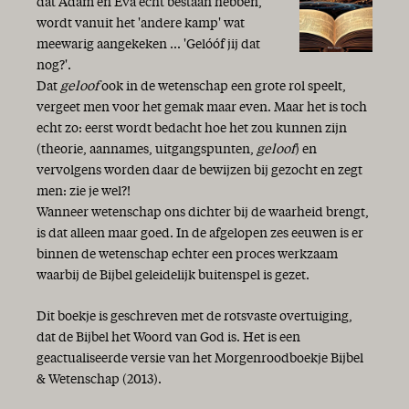
dat Adam en Eva echt bestaan hebben,
wordt vanuit het 'andere kamp' wat
meewarig aangekeken ... 'Gelóóf jij dat
nog?'.
Dat
geloof
ook in de wetenschap een grote rol speelt,
vergeet men voor het gemak maar even. Maar het is toch
echt zo: eerst wordt bedacht hoe het zou kunnen zijn
(theorie, aannames, uitgangspunten,
geloof
) en
vervolgens worden daar de bewijzen bij gezocht en zegt
men: zie je wel?!
Wanneer wetenschap ons dichter bij de waarheid brengt,
is dat alleen maar goed. In de afgelopen zes eeuwen is er
binnen de wetenschap echter een proces werkzaam
waarbij de Bijbel geleidelijk buitenspel is gezet.
Dit boekje is geschreven met de rotsvaste overtuiging,
dat de Bijbel het Woord van God is. Het is een
geactualiseerde versie van het Morgenroodboekje Bijbel
& Wetenschap (2013).