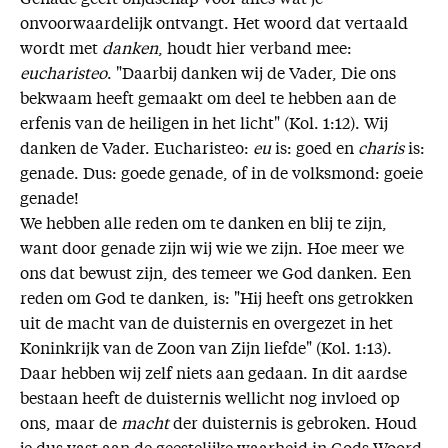
Genade geeft blijdschap voor alles wat je
onvoorwaardelijk ontvangt. Het woord dat vertaald
wordt met
danken
, houdt hier verband mee:
eucharisteo
. "Daarbij danken wij de Vader, Die ons
bekwaam heeft gemaakt om deel te hebben aan de
erfenis van de heiligen in het licht" (Kol. 1:12). Wij
danken de Vader. Eucharisteo:
eu
is: goed en
charis
is:
genade. Dus: goede genade, of in de volksmond: goeie
genade!
We hebben alle reden om te danken en blij te zijn,
want door genade zijn wij wie we zijn. Hoe meer we
ons dat bewust zijn, des temeer we God danken. Een
reden om God te danken, is: "Hij heeft ons getrokken
uit de macht van de duisternis en overgezet in het
Koninkrijk van de Zoon van Zijn liefde" (Kol. 1:13).
Daar hebben wij zelf niets aan gedaan. In dit aardse
bestaan heeft de duisternis wellicht nog invloed op
ons, maar de
macht
der duisternis is gebroken. Houd