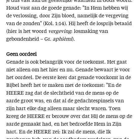
je dus vast aan de geestelijke waarheid in Gods Woord.
Houd vast aan de goede genade: "In Hem hebben wij
de verlossing, door Zijn bloed, namelijk de vergeving
van de zonden" (Kol. 1:14). Hij heeft de losprijs betaald
(hier is het woord
vergeving
: losmaking van
gebondenheid – Gr.
aphièmi
).
Geen oordeel
Genade is ook belangrijk voor de toekomst. Het gaat
niet alleen om het hier en nu. Genade bewaart je voor
het oordeel. De eerste keer dat genade voorkomt in de
Bijbel heeft het te maken met de toekomst: "En de
HEERE zag dat de slechtheid van de mens op de
aarde groot was, en dat al de gedachtespinsels van
zijn hart elke dag alleen maar slecht waren. Toen
kreeg de HEERE er berouw over dat Hij de mens op de
aarde gemaakt had, en het bedroefde Hem in Zijn
hart. En de HEERE zei: Ik zal de mens, die Ik