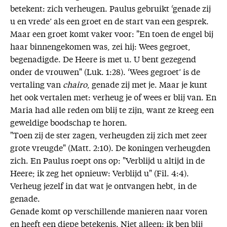
betekent: zich verheugen. Paulus gebruikt ‘genade zij
u en vrede’ als een groet en de start van een gesprek.
Maar een groet komt vaker voor: "En toen de engel bij
haar binnengekomen was, zei hij: Wees gegroet,
begenadigde. De Heere is met u. U bent gezegend
onder de vrouwen" (Luk. 1:28). ‘Wees gegroet’ is de
vertaling van
chairo
, genade zij met je. Maar je kunt
het ook vertalen met: verheug je of wees er blij van. En
Maria had alle reden om blij te zijn, want ze kreeg een
geweldige boodschap te horen.
"Toen zij de ster zagen, verheugden zij zich met zeer
grote vreugde" (Matt. 2:10). De koningen verheugden
zich. En Paulus roept ons op: "Verblijd u altijd in de
Heere; ik zeg het opnieuw: Verblijd u" (Fil. 4:4).
Verheug jezelf in dat wat je ontvangen hebt, in de
genade.
Genade komt op verschillende manieren naar voren
en heeft een diepe betekenis. Niet alleen: ik ben blij