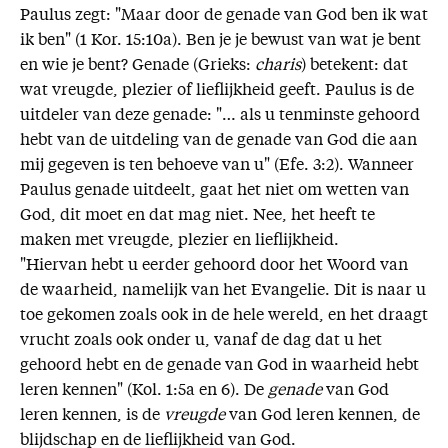
Paulus zegt: "Maar door de genade van God ben ik wat
ik ben" (1 Kor. 15:10a). Ben je je bewust van wat je bent
en wie je bent? Genade (Grieks:
charis
) betekent: dat
wat vreugde, plezier of lieflijkheid geeft. Paulus is de
uitdeler van deze genade: "… als u tenminste gehoord
hebt van de uitdeling van de genade van God die aan
mij gegeven is ten behoeve van u" (Efe. 3:2). Wanneer
Paulus genade uitdeelt, gaat het niet om wetten van
God, dit moet en dat mag niet. Nee, het heeft te
maken met vreugde, plezier en lieflijkheid.
"Hiervan hebt u eerder gehoord door het Woord van
de waarheid, namelijk van het Evangelie. Dit is naar u
toe gekomen zoals ook in de hele wereld, en het draagt
vrucht zoals ook onder u, vanaf de dag dat u het
gehoord hebt en de genade van God in waarheid hebt
leren kennen" (Kol. 1:5a en 6). De
genade
van God
leren kennen, is de
vreugde
van God leren kennen, de
blijdschap en de lieflijkheid van God.