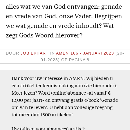
alles wat we van God ontvangen: genade
Missie
en vrede van God, onze Vader. Begrijpen
Service
we wat genade en vrede inhoudt? Wat
Adreswijziging
zegt Gods Woord hierover?
Nabestellen
Vragen en opmerkingen
DOOR
JOB EKHART
IN
AMEN 166 - JANUARI 2023
(20-
01-2023)
OP PAGINA 8
En verder
Bijbelstudieagenda
Dank voor uw interesse in AMEN. Wij bieden u
één artikel ter kennismaking aan (zie hieronder).
Meer lezen? Word (online)abonnee -al vanaf €
12,00 per jaar!- en ontvang gratis e-book ‘Genade
om van te leven’. U hebt dan volledige toegang
tot meer dan 1500 artikelen!
Uw (alleen voor abonnees) artikel: