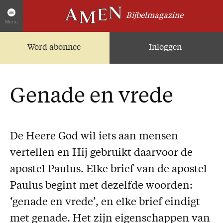
Bijbelmagazine
Menu
Word abonnee
Inloggen
Artikelen
Home
AMEN Actueel
Genade en vrede
Zoek in alle artikelen
Twitter
Facebook
De Heere God wil iets aan mensen
vertellen en Hij gebruikt daarvoor de
Over AMEN
apostel Paulus. Elke brief van de apostel
Abonnementen
Paulus begint met dezelfde woorden:
Geschenkabonnement
‘genade en vrede’, en elke brief eindigt
Proefnummer AMEN
met genade. Het zijn eigenschappen van
Steun AMEN