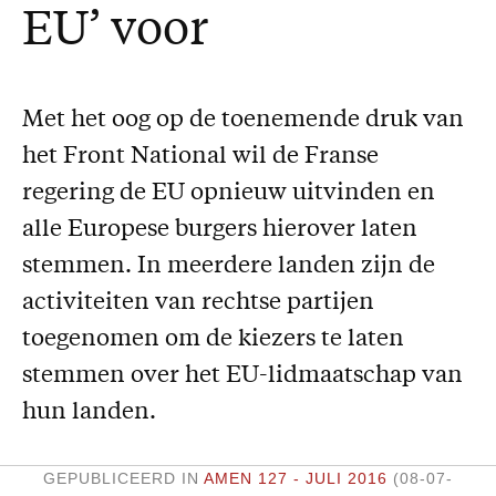
EU’ voor
Missie
Service
Met het oog op de toenemende druk van
Adreswijziging
het Front National wil de Franse
Nabestellen
regering de EU opnieuw uitvinden en
Vragen en opmerkingen
alle Europese burgers hierover laten
En verder
stemmen. In meerdere landen zijn de
Bijbelstudieagenda
activiteiten van rechtse partijen
toegenomen om de kiezers te laten
stemmen over het EU-lidmaatschap van
hun landen.
GEPUBLICEERD IN
AMEN 127 - JULI 2016
(08-07-