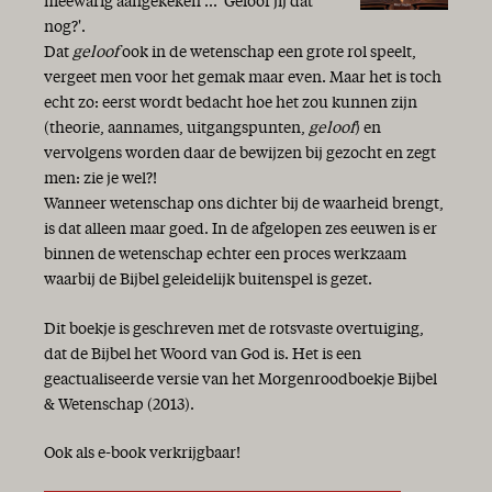
meewarig aangekeken ... 'Gelóóf jij dat
nog?'.
Dat
geloof
ook in de wetenschap een grote rol speelt,
vergeet men voor het gemak maar even. Maar het is toch
echt zo: eerst wordt bedacht hoe het zou kunnen zijn
(theorie, aannames, uitgangspunten,
geloof
) en
vervolgens worden daar de bewijzen bij gezocht en zegt
men: zie je wel?!
Wanneer wetenschap ons dichter bij de waarheid brengt,
is dat alleen maar goed. In de afgelopen zes eeuwen is er
binnen de wetenschap echter een proces werkzaam
waarbij de Bijbel geleidelijk buitenspel is gezet.
Dit boekje is geschreven met de rotsvaste overtuiging,
dat de Bijbel het Woord van God is. Het is een
geactualiseerde versie van het Morgenroodboekje Bijbel
& Wetenschap (2013).
Ook als e-book verkrijgbaar!